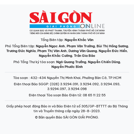
Tổng Biên tập:
Nguyễn Khắc Văn
Phó Tổng Biên tập:
Nguyễn Ngọc Anh
,
Phạm Văn Trường
,
Bùi Thị Hồng Sương
,
Trương Đức Nghĩa
,
Phạm Thị Vân Anh
,
Dương Văn Quang
,
Nguyễn Đức Hiển
,
Nguyễn Khắc Cường
,
Trần Gia Bảo
Phó Tổng Thư ký tòa soạn:
Ngô Quang Trưởng
,
Nguyễn Chiến Dũng
,
Nguyễn Phước Bình
Tòa soạn
: 432-434 Nguyễn Thị Minh Khai, Phường Bàn Cờ, TP.HCM
Điện thoại Báo SGGP
: (028) 3.9294.091, 3.9294.092, 3.9294.093,
3.9294.097, 3.9294.098
Điện thoại Tòa soạn Báo Điện tử
: 08 65 11 22 55
Giấy phép hoạt động Báo in và Báo Điện tử số 305/GP-BTTTT do Bộ Thông
tin và Truyền thông cấp ngày 28-8-2023.
© Bản quyền Báo SÀI GÒN GIẢI PHÓNG.