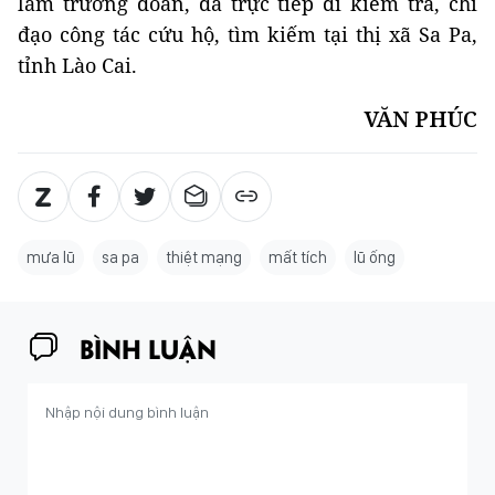
làm trưởng đoàn, đã trực tiếp đi kiểm tra, chỉ
đạo công tác cứu hộ, tìm kiếm tại thị xã Sa Pa,
tỉnh Lào Cai.
VĂN PHÚC
mưa lũ
sa pa
thiệt mạng
mất tích
lũ ống
BÌNH LUẬN