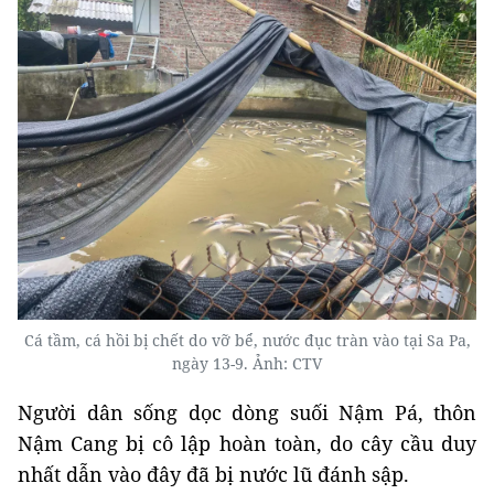
Cá tầm, cá hồi bị chết do vỡ bể, nước đục tràn vào tại Sa Pa,
ngày 13-9. Ảnh: CTV
Người dân sống dọc dòng suối Nậm Pá, thôn
Nậm Cang bị cô lập hoàn toàn, do cây cầu duy
nhất dẫn vào đây đã bị nước lũ đánh sập.