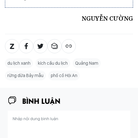
NGUYỄN CƯỜNG
du lịch xanh
kích cầu du lịch
Quảng Nam
rừng dừa Bảy mẫu
phố cổ Hội An
BÌNH LUẬN