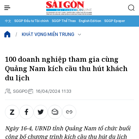
中文
SGGP Đầu tư Tài chính
SGGP Thể Thao
English Edition
SGGP Epaper
KHÁT VỌNG MIỀN TRUNG
100 doanh nghiệp tham gia cùng
Quảng Nam kích cầu thu hút khách
du lịch
SGGPO
16/04/2024 11:33
Ngày 16-4, UBND tỉnh Quảng Nam tổ chức buổi
công bố chương trình kích cầu thu hút du lịch