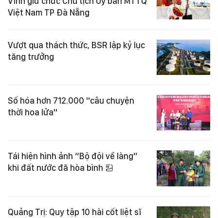
Vĩnh giữ chức Chủ tịch Ủy ban MTTQ
Việt Nam TP Đà Nẵng
Vượt qua thách thức, BSR lập kỷ lục
tăng trưởng
Số hóa hơn 712.000 "câu chuyện
thời hoa lửa"
Tái hiện hình ảnh “Bộ đội về làng”
khi đất nước đã hòa bình
Quảng Trị: Quy tập 10 hài cốt liệt sĩ