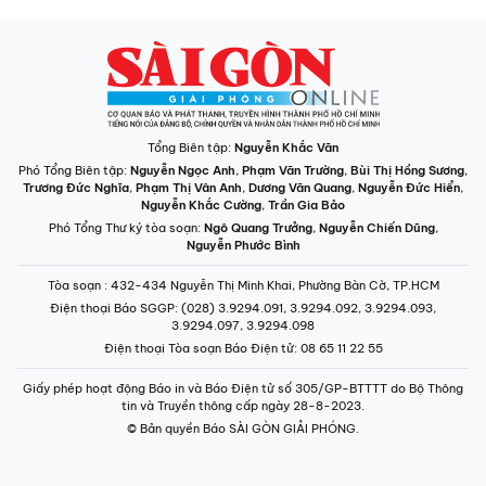
Tổng Biên tập:
Nguyễn Khắc Văn
Phó Tổng Biên tập:
Nguyễn Ngọc Anh
,
Phạm Văn Trường
,
Bùi Thị Hồng Sương
,
Trương Đức Nghĩa
,
Phạm Thị Vân Anh
,
Dương Văn Quang
,
Nguyễn Đức Hiển
,
Nguyễn Khắc Cường
,
Trần Gia Bảo
Phó Tổng Thư ký tòa soạn:
Ngô Quang Trưởng
,
Nguyễn Chiến Dũng
,
Nguyễn Phước Bình
Tòa soạn
: 432-434 Nguyễn Thị Minh Khai, Phường Bàn Cờ, TP.HCM
Điện thoại Báo SGGP
: (028) 3.9294.091, 3.9294.092, 3.9294.093,
3.9294.097, 3.9294.098
Điện thoại Tòa soạn Báo Điện tử
: 08 65 11 22 55
Giấy phép hoạt động Báo in và Báo Điện tử số 305/GP-BTTTT do Bộ Thông
tin và Truyền thông cấp ngày 28-8-2023.
© Bản quyền Báo SÀI GÒN GIẢI PHÓNG.