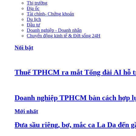
Thị trường
Địa ốc
Tài chính- Chứng khoán
Du lịch
Đầu tư
Doanh nghiệp - Doanh nhân
Chuyển động kinh tế & Đời sống 24H
Nổi bật
Thuế TPHCM ra mắt Tổng đài AI hỗ tr
Doanh nghiệp TPHCM bàn cách hợp lực
Mới nhất
Đưa sầu riêng, bơ, mắc ca La Dạ đến g