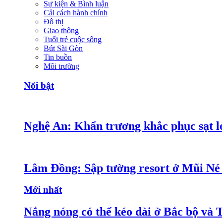
Sự kiện & Bình luận
Cải cách hành chính
Đô thị
Giao thông
Tuổi trẻ cuộc sống
Bút Sài Gòn
Tin buồn
Môi trường
Nổi bật
Nghệ An: Khẩn trương khắc phục sạt lở
Lâm Đồng: Sập tường resort ở Mũi Né 
Mới nhất
Nắng nóng có thể kéo dài ở Bắc bộ và 