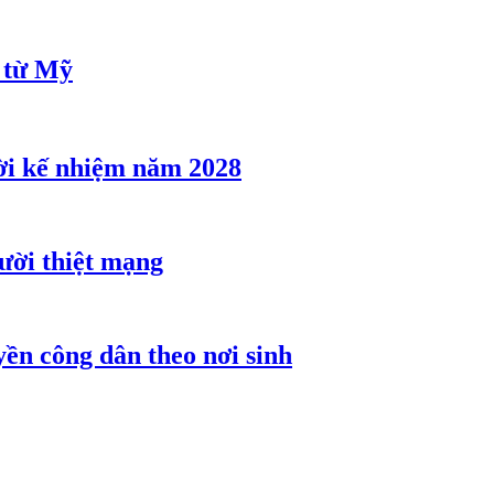
u từ Mỹ
ời kế nhiệm năm 2028
gười thiệt mạng
ền công dân theo nơi sinh