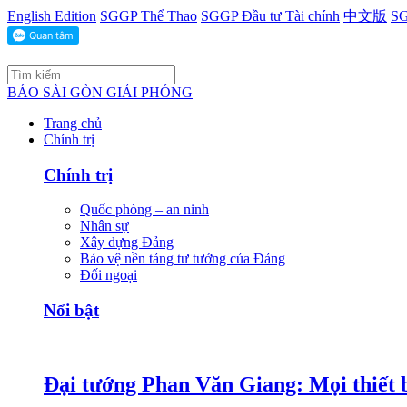
English Edition
SGGP Thể Thao
SGGP Đầu tư Tài chính
中文版
SG
BÁO SÀI GÒN GIẢI PHÓNG
Trang chủ
Chính trị
Chính trị
Quốc phòng – an ninh
Nhân sự
Xây dựng Đảng
Bảo vệ nền tảng tư tưởng của Đảng
Đối ngoại
Nổi bật
Đại tướng Phan Văn Giang: Mọi thiết b