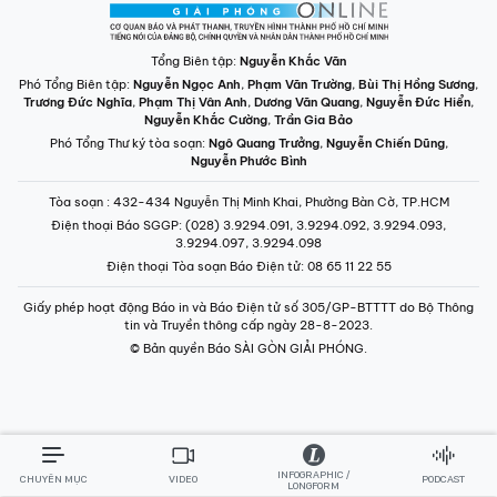
Tổng Biên tập:
Nguyễn Khắc Văn
Phó Tổng Biên tập:
Nguyễn Ngọc Anh
,
Phạm Văn Trường
,
Bùi Thị Hồng Sương
,
Trương Đức Nghĩa
,
Phạm Thị Vân Anh
,
Dương Văn Quang
,
Nguyễn Đức Hiển
,
Nguyễn Khắc Cường
,
Trần Gia Bảo
Phó Tổng Thư ký tòa soạn:
Ngô Quang Trưởng
,
Nguyễn Chiến Dũng
,
Nguyễn Phước Bình
Tòa soạn
: 432-434 Nguyễn Thị Minh Khai, Phường Bàn Cờ, TP.HCM
Điện thoại Báo SGGP
: (028) 3.9294.091, 3.9294.092, 3.9294.093,
3.9294.097, 3.9294.098
Điện thoại Tòa soạn Báo Điện tử
: 08 65 11 22 55
Giấy phép hoạt động Báo in và Báo Điện tử số 305/GP-BTTTT do Bộ Thông
tin và Truyền thông cấp ngày 28-8-2023.
© Bản quyền Báo SÀI GÒN GIẢI PHÓNG.
INFOGRAPHIC /
CHUYÊN MỤC
VIDEO
PODCAST
LONGFORM