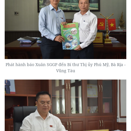
Phát hành báo Xuân SGGP đến Bí thư Thị ủy Phú Mỹ, Bà Rịa -
Vũng Tàu