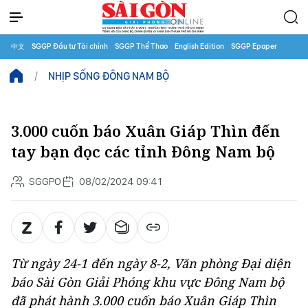
中文
SGGP Đầu tư Tài chính
SGGP Thể Thao
English Edition
SGGP Epaper
NHỊP SỐNG ĐÔNG NAM BỘ
3.000 cuốn báo Xuân Giáp Thìn đến
tay bạn đọc các tỉnh Đông Nam bộ
SGGPO
08/02/2024 09:41
Từ ngày 24-1 đến ngày 8-2, Văn phòng Đại diện
báo Sài Gòn Giải Phóng khu vực Đông Nam bộ
đã phát hành 3.000 cuốn báo Xuân Giáp Thìn