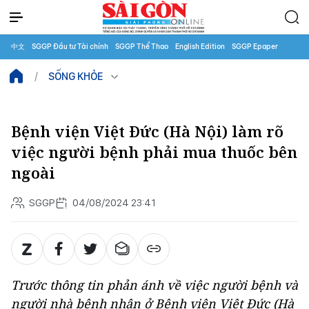
中文
SGGP Đầu tư Tài chính
SGGP Thể Thao
English Edition
SGGP Epaper
SỐNG KHỎE
Bệnh viện Việt Đức (Hà Nội) làm rõ
việc người bệnh phải mua thuốc bên
ngoài
SGGP
04/08/2024 23:41
Trước thông tin phản ánh về việc người bệnh và
người nhà bệnh nhân ở Bệnh viện Việt Đức (Hà