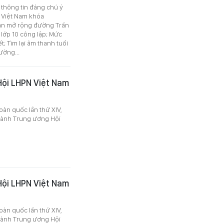
c thông tin đáng chú ý
N Việt Nam khóa
 án mở rộng đường Trần
 lớp 10 công lập; Mức
; Tìm lại âm thanh tuổi
ường...
 Hội LHPN Việt Nam
toàn quốc lần thứ XIV,
hành Trung ương Hội
 Hội LHPN Việt Nam
toàn quốc lần thứ XIV,
hành Trung ương Hội