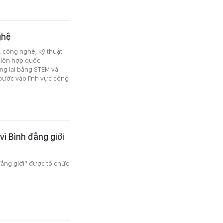
ghệ
, công nghệ, kỹ thuật
Liên hợp quốc
ng lai bằng STEM và
 bước vào lĩnh vực công
ì Bình đẳng giới
đẳng giới” được tổ chức