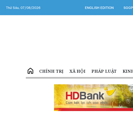
Thứ Sáu, 07/08/2026
ENGLISH EDITION
SGGP
CHÍNH TRỊ
XÃ HỘI
PHÁP LUẬT
KIN