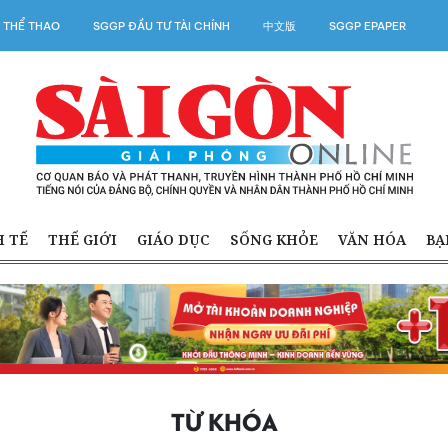
 THỂ THAO
SGGP ĐẦU TƯ TÀI CHÍNH
中文版
SGGP EPAPER
H TẾ
THẾ GIỚI
GIÁO DỤC
SỐNG KHỎE
VĂN HÓA
BẠ
TỪ KHÓA