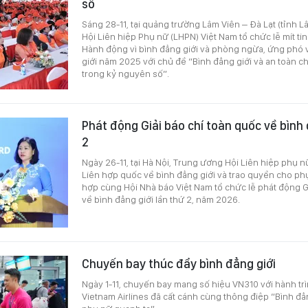
số
Sáng 28-11, tại quảng trường Lâm Viên – Đà Lạt (tỉnh
Hội Liên hiệp Phụ nữ (LHPN) Việt Nam tổ chức lễ mít 
Hành động vì bình đẳng giới và phòng ngừa, ứng phó v
giới năm 2025 với chủ đề “Bình đẳng giới và an toàn c
trong kỷ nguyên số”.
Phát động Giải báo chí toàn quốc về bình 
2
Ngày 26-11, tại Hà Nội, Trung ương Hội Liên hiệp phụ 
Liên hợp quốc về bình đẳng giới và trao quyền cho p
hợp cùng Hội Nhà báo Việt Nam tổ chức lễ phát động G
về bình đẳng giới lần thứ 2, năm 2026.
Chuyến bay thúc đẩy bình đẳng giới
Ngày 1-11, chuyến bay mang số hiệu VN310 với hành trì
Vietnam Airlines đã cất cánh cùng thông điệp “Bình đẳ