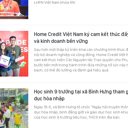
LHPN Việt Nam khóa XIV.
Home Credit Việt Nam ký cam kết thúc đẩy
và kinh doanh bền vững
Sau hơn một thập kỷ triển khai các chương trình thúc đ
nội bộ doanh nghiệp và cộng đồng, Home Credit Việt 
cam kết thực hiện Các Nguyên tắc Trao quyền cho Phụ
bước tiến mới trong hành trình đưa những nỗ lực này 
bạch, có thể đo lường và đánh giá hiệu quả.
Học sinh 9 trường tại xã Bình Hưng tham g
dục hòa nhập
Ngày 15-5, xã Bình Hưng tổ chức “Ngày hội truyền thôn
dục hòa nhập, bình đẳng giới và giáo dục học sinh khuy
của học sinh 9 trường tiểu học, THCS trên địa bàn.