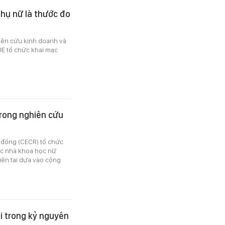
phụ nữ là thước đo
iên cứu kinh doanh và
UE tổ chức khai mạc
trong nghiên cứu
 đồng (CECR) tổ chức
ác nhà khoa học nữ
hiên tai dựa vào cộng
i trong kỷ nguyên