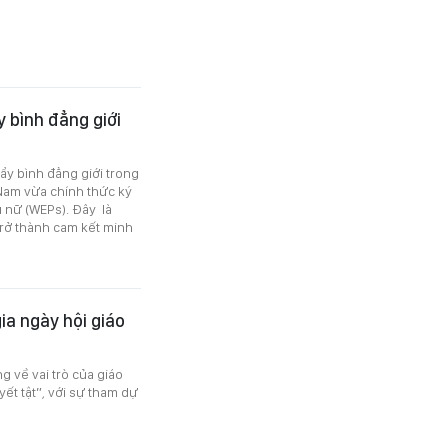
 bình đẳng giới
ẩy bình đẳng giới trong
Nam vừa chính thức ký
 nữ (WEPs). Đây là
trở thành cam kết minh
ia ngày hội giáo
g về vai trò của giáo
ết tật”, với sự tham dự