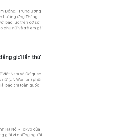
 Lâm Đồng), Trung ương
tinh hưởng ứng Tháng
ới bạo lực trên cơ sở
ho phụ nữ và trẻ em gái
đẳng giới lần thứ
nữ Việt Nam và Cơ quan
hụ nữ (UN Women) phối
iải báo chí toàn quốc
nh Hà Nội - Tokyo của
ng giới vì những người