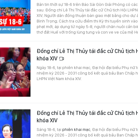
Bản tin thời sự 18-6 trên Báo Sài Gòn Giải Phóng có cá
sau: Đồng chí Lê Thị Thủy tái đắc cử Chủ tịch Hội LHP
XIV; Người dân đồng thuận bàn giao mặt bằng cho dự
Bình Trọng; Cách tra cứu điểm thi Kỳ thi tuyển sinh vào
phạt mới, áp dụng từ ngày 5-8, người chăn nuôi cần biết
thơ đất Huế với trống lùng tung và con ve ve của mệ H
Đồng chí Lê Thị Thủy tái đắc cử Chủ tịch
khóa XIV
Ngày 18-6, tại phiên khai mạc, Đại hội đại biểu Phụ nữ 
nhiệm kỳ 2026 - 2031 công bố kết quả bầu Ban Chấp 
LHPN Việt Nam khóa XIV.
Đồng chí Lê Thị Thủy tái đắc cử Chủ tịch
khóa XIV
Sáng 18-6, tại
phiên khai mạc
, Đại hội đại biểu Phụ nữ 
nhiệm kỳ 2026 - 2031 công bố kết quả bầu Ban Chấp 