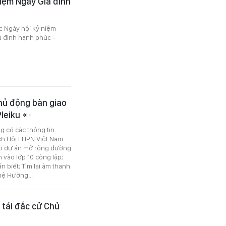
iệm Ngày Gia đình
 Ngày hội kỷ niệm
a đình hạnh phúc -
chủ động bàn giao
Pleiku
ng có các thông tin
ịch Hội LHPN Việt Nam
ho dự án mở rộng đường
h vào lớp 10 công lập;
 biết; Tìm lại âm thanh
mệ Hường...
y tái đắc cử Chủ