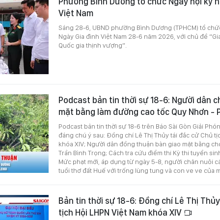
Phường Bình Dương tổ chức Ngày hội kỷ n
Việt Nam
Sáng 28-6, UBND phường Bình Dương (TPHCM) tổ chức
Ngày Gia đình Việt Nam 28-6 năm 2026, với chủ đề “Gi
Quốc gia thịnh vượng”.
Podcast bản tin thời sự 18-6: Người dân 
mặt bằng làm đường cao tốc Quy Nhơn - 
Podcast bản tin thời sự 18-6 trên Báo Sài Gòn Giải Phó
đáng chú ý sau: Đồng chí Lê Thị Thủy tái đắc cử Chủ t
khóa XIV; Người dân đồng thuận bàn giao mặt bằng c
Trần Bình Trọng; Cách tra cứu điểm thi Kỳ thi tuyển sin
Mức phạt mới, áp dụng từ ngày 5-8, người chăn nuôi cần
tuổi thơ đất Huế với trống lùng tung và con ve ve của 
Bản tin thời sự 18-6: Đồng chí Lê Thị Thủ
tịch Hội LHPN Việt Nam khóa XIV