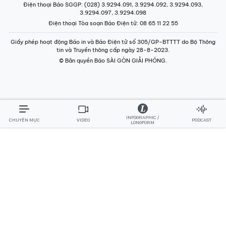
Điện thoại Báo SGGP
: (028) 3.9294.091, 3.9294.092, 3.9294.093,
3.9294.097, 3.9294.098
Điện thoại Tòa soạn Báo Điện tử
: 08 65 11 22 55
Giấy phép hoạt động Báo in và Báo Điện tử số 305/GP-BTTTT do Bộ Thông
tin và Truyền thông cấp ngày 28-8-2023.
© Bản quyền Báo SÀI GÒN GIẢI PHÓNG.
INFOGRAPHIC /
CHUYÊN MỤC
VIDEO
PODCAST
LONGFORM