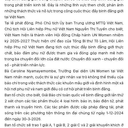
trong phát triển kinh tế. Đây là những lĩnh vực then chốt, phản ánh
những thách thức và nỗ lực trong công cuộc thúc đẩy bình đẳng giới
tại Việt Nam.
Tại lễ phát động, Phó Chủ tịch Ủy ban Trung ương MTTQ Việt Nam,
Chủ tịch Hội Liên hiệp Phụ nữ Việt Nam Nguyễn Thị Tuyến cho biết,
Việt Nam hiện là thành viên Hội đồng Chấp hành UN Women nhiệm
kỳ 2025-2027. Thực hiện chỉ đạo của Tổng Bí thư Tô Lâm, Hội Liên
hiệp Phụ nữ Việt Nam đang tích cực thúc đẩy bình đẳng giới thực
chất, bảo đảm phụ nữ được tham gia và đóng góp mạnh mẽ hơn
trong ba chuyển đổi lớn của đất nước: Chuyển đổi xanh - chuyển đổi
số - phát triển nhân lực.
Bà Caroline Nyamayemombe, Trưởng Đại diện UN Women tại Việt
Nam nhấn mạnh, cuộc thi là sự ghi nhận vai trò không thể thiếu của
báo chí trong việc thách thức các khuôn mẫu giới và định hình một xã
hội nơi phụ nữ và nam giới đều có cơ hội phát triển bình đẳng.
Ban tổ chức cho biết, Giải Báo chí toàn quốc về bình đẳng giới lần thứ
2 xét chọn các tác phẩm thuộc 4 loại hình: báo in, báo điện tử, phát
thanh và truyền hình. Các tác phẩm được cấp phép đăng tải, phát
sóng trên các phương tiện thông tin đại chúng từ ngày 1-12-2024
đến ngày 30-3-2026.
Ban tổ chức sẽ trao 1 giải A, 1 giải B, 2 giải C và 2 giải khuyến khích ở