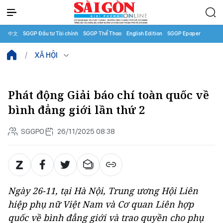
中文
SGGP Đầu tư Tài chính
SGGP Thể Thao
English Edition
SGGP Epaper
XÃ HỘI
Phát động Giải báo chí toàn quốc về
bình đẳng giới lần thứ 2
SGGPO
26/11/2025 08:38
Ngày 26-11, tại Hà Nội, Trung ương Hội Liên
hiệp phụ nữ Việt Nam và Cơ quan Liên hợp
quốc về bình đẳng giới và trao quyền cho phụ