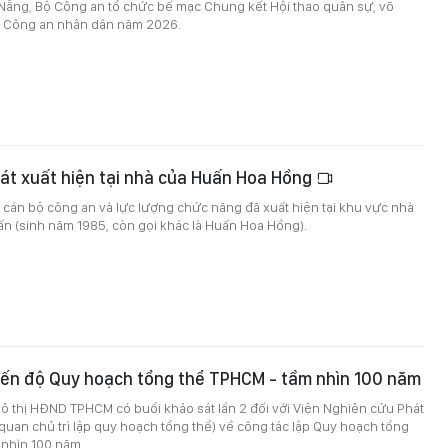
 Nẵng, Bộ Công an tổ chức bế mạc Chung kết Hội thao quân sự, võ
ao Công an nhân dân năm 2026.
át xuất hiện tại nhà của Huấn Hoa Hồng
 cán bộ công an và lực lượng chức năng đã xuất hiện tại khu vực nhà
ấn (sinh năm 1985, còn gọi khác là Huấn Hoa Hồng).
iến độ Quy hoạch tổng thể TPHCM - tầm nhìn 100 năm
ô thị HĐND TPHCM có buổi khảo sát lần 2 đối với Viện Nghiên cứu Phát
quan chủ trì lập quy hoạch tổng thể) về công tác lập Quy hoạch tổng
 nhìn 100 năm.