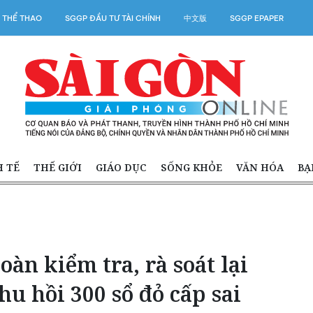
 THỂ THAO
SGGP ĐẦU TƯ TÀI CHÍNH
中文版
SGGP EPAPER
H TẾ
THẾ GIỚI
GIÁO DỤC
SỐNG KHỎE
VĂN HÓA
BẠ
oàn kiểm tra, rà soát lại
hu hồi 300 sổ đỏ cấp sai