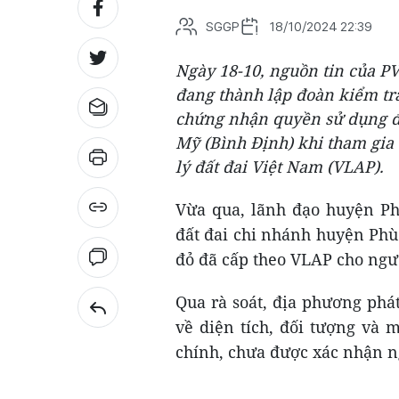
SGGP
18/10/2024 22:39
Ngày 18-10, nguồn tin của P
đang thành lập đoàn kiểm tra,
chứng nhận quyền sử dụng đấ
Mỹ (Bình Định) khi tham gia
lý đất đai Việt Nam (VLAP).
Vừa qua, lãnh đạo huyện Ph
đất đai chi nhánh huyện Phù
đỏ đã cấp theo VLAP cho ngư
Qua rà soát, địa phương phá
về diện tích, đối tượng và 
chính, chưa được xác nhận 