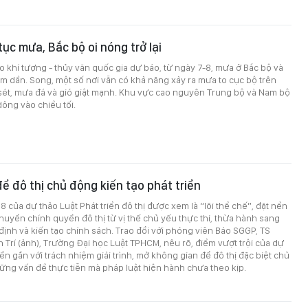
tục mưa, Bắc bộ oi nóng trở lại
 khí tượng - thủy văn quốc gia dự báo, từ ngày 7-8, mưa ở Bắc bộ và
m dần. Song, một số nơi vẫn có khả năng xảy ra mưa to cục bộ trên
sét, mưa đá và gió giật mạnh. Khu vực cao nguyên Trung bộ và Nam bộ
dông vào chiều tối.
ể đô thị chủ động kiến tạo phát triển
8 của dự thảo Luật Phát triển đô thị được xem là “lõi thể chế”, đặt nền
uyển chính quyền đô thị từ vị thế chủ yếu thực thi, thừa hành sang
ịnh và kiến tạo chính sách. Trao đổi với phóng viên Báo SGGP, TS
 Trí (ảnh), Trường Đại học Luật TPHCM, nêu rõ, điểm vượt trội của dự
ền gắn với trách nhiệm giải trình, mở không gian để đô thị đặc biệt chủ
ng vấn đề thực tiễn mà pháp luật hiện hành chưa theo kịp.