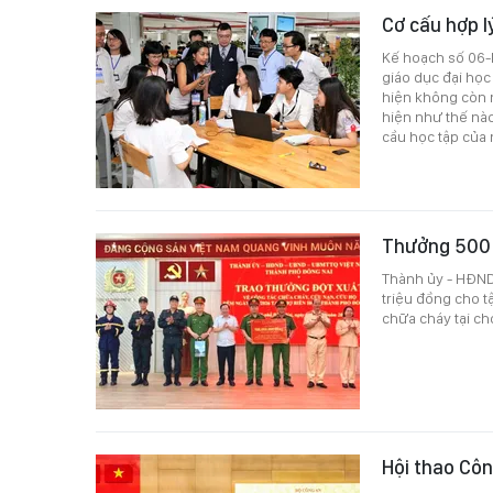
Cơ cấu hợp l
Kế hoạch số 06-K
giáo dục đại học
hiện không còn n
hiện như thế nà
cầu học tập của 
Thưởng 500 t
Thành ủy - HĐND
triệu đồng cho t
chữa cháy tại ch
Hội thao Côn