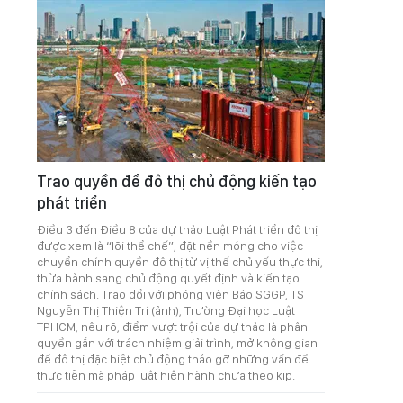
Trao quyền để đô thị chủ động kiến tạo
phát triển
Điều 3 đến Điều 8 của dự thảo Luật Phát triển đô thị
được xem là “lõi thể chế”, đặt nền móng cho việc
chuyển chính quyền đô thị từ vị thế chủ yếu thực thi,
thừa hành sang chủ động quyết định và kiến tạo
chính sách. Trao đổi với phóng viên Báo SGGP, TS
Nguyễn Thị Thiện Trí (ảnh), Trường Đại học Luật
TPHCM, nêu rõ, điểm vượt trội của dự thảo là phân
quyền gắn với trách nhiệm giải trình, mở không gian
để đô thị đặc biệt chủ động tháo gỡ những vấn đề
thực tiễn mà pháp luật hiện hành chưa theo kịp.