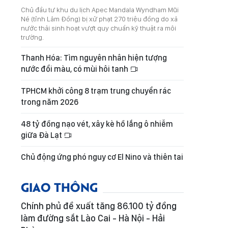
Chủ đầu tư khu du lịch Apec Mandala Wyndham Mũi
Né (tỉnh Lâm Đồng) bị xử phạt 270 triệu đồng do xả
nước thải sinh hoạt vượt quy chuẩn kỹ thuật ra môi
trường.
Thanh Hóa: Tìm nguyên nhân hiện tượng
nước đổi màu, có mùi hôi tanh
TPHCM khởi công 8 trạm trung chuyển rác
trong năm 2026
48 tỷ đồng nạo vét, xây kè hồ lắng ô nhiễm
giữa Đà Lạt
Chủ động ứng phó nguy cơ El Nino và thiên tai
GIAO THÔNG
Chính phủ đề xuất tăng 86.100 tỷ đồng
làm đường sắt Lào Cai - Hà Nội - Hải