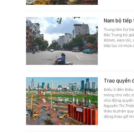
Nam bộ tiếp 
Trung tâm Dự báo
Bắc Trung bộ giả
80mm, kèm lốc, 
tiếp tục có mưa 
Trao quyền đ
Điều 3 đến Điều 
móng cho việc ch
chủ động quyết đ
Nguyễn Thị Thiện
thảo là phân quy
động tháo gỡ nhữ