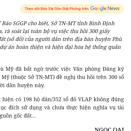
Theo dõi Báo Sài Gòn Giải Phóng trên
V Báo SGGP cho biết, Sở TN-MT tỉnh Bình Định
 rà soát lại toàn bộ vụ việc thu hồi 300 giấy
t (sổ đỏ) của người dân trên địa bàn huyện Phù
 dự án hoàn thiện và hiện đại hóa hệ thống quản
ù Mỹ đã bất ngờ trước việc Văn phòng Đăng ký
 Mỹ (thuộc Sở TN-MT) đề nghị thu hồi trên 300 sổ
ời dân huyện này.
t hiện có 198 hộ dân/352 sổ đỏ VLAP không đúng
mục đích sử dụng và chưa thực hiện nghĩa vụ tài
nguồn gốc đất…
NGỌC OAI