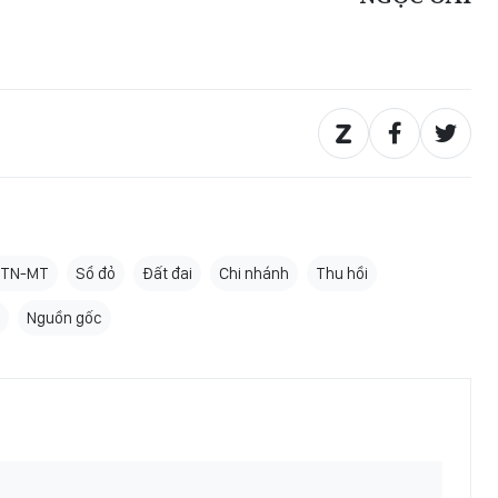
 TN-MT
Sổ đỏ
Đất đai
Chi nhánh
Thu hồi
Nguồn gốc