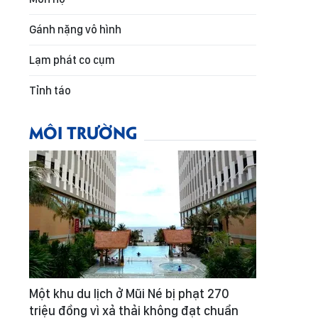
Gánh nặng vô hình
Lạm phát co cụm
Tỉnh táo
MÔI TRƯỜNG
Một khu du lịch ở Mũi Né bị phạt 270
triệu đồng vì xả thải không đạt chuẩn