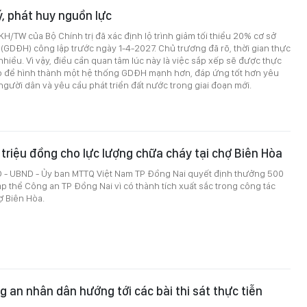
ý, phát huy nguồn lực
H/TW của Bộ Chính trị đã xác định lộ trình giảm tối thiểu 20% cơ sở
 (GDĐH) công lập trước ngày 1-4-2027. Chủ trương đã rõ, thời gian thực
hiều. Vì vậy, điều cần quan tâm lúc này là việc sắp xếp sẽ được thực
o để hình thành một hệ thống GDĐH mạnh hơn, đáp ứng tốt hơn yêu
người dân và yêu cầu phát triển đất nước trong giai đoạn mới.
riệu đồng cho lực lượng chữa cháy tại chợ Biên Hòa
 - UBND - Ủy ban MTTQ Việt Nam TP Đồng Nai quyết định thưởng 500
ập thể Công an TP Đồng Nai vì có thành tích xuất sắc trong công tác
ợ Biên Hòa.
g an nhân dân hướng tới các bài thi sát thực tiễn