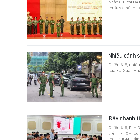
Ngày 6-8, tại Đà
thuật và thể th
Nhiều cảnh s
Chiều 6-8, nhiều
của Bùi Xuân Hu
Đẩy nhanh t
Chiều 6-8, Ban Đ
triển TPHCM (cơ 
thể TPHCM - tầm