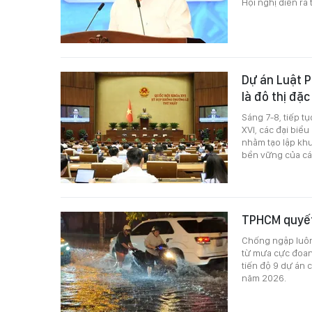
Hội nghị diễn ra 
Dự án Luật P
là đô thị đặc
Sáng 7-8, tiếp t
XVI, các đại biểu
nhằm tạo lập khu
bền vững của các
TPHCM quyết 
Chống ngập luôn 
từ mưa cực đoan 
tiến độ 9 dự án 
năm 2026.