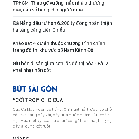
TPHCM: Tháo gỡ vướng mắc nhà ở thương
mại, cấp sổ hồng cho người mua
Đà Nẵng đầu tư hơn 6.200 tỷ đồng hoàn thiện
hạ tầng cảng Liên Chiểu
Khảo sát 4 dự án thuộc chương trình chỉnh
trang đô thị khu vực bờ Nam Kênh Đôi
Giữ hồn di sản giữa cơn lốc đô thị hóa - Bài 2:
Phai nhạt hồn cốt
BÚT SÀI GÒN
“CỞI TRÓI” CHO CUA
Cua Cà Mau ngon có tiếng. Chỉ ngặt hồi trước, có chỗ
cột cua bằng dây vải, dây dừa nước ngâm bùn chắc
nụi. Mua một ký cua mà phải “cõng” thêm hai, ba lạng
dây, ai cũng xót ruột!
Món nợ