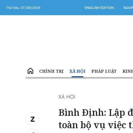
Thứ Sáu, 07/08/2026
ENGLISH EDITION
SGGP
CHÍNH TRỊ
XÃ HỘI
PHÁP LUẬT
KIN
XÃ HỘI
Bình Định: Lập đ
toàn bộ vụ việc t