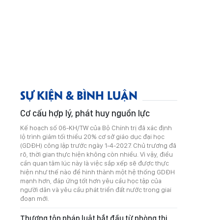
SỰ KIỆN & BÌNH LUẬN
Cơ cấu hợp lý, phát huy nguồn lực
Kế hoạch số 06-KH/TW của Bộ Chính trị đã xác định
lộ trình giảm tối thiểu 20% cơ sở giáo dục đại học
(GDĐH) công lập trước ngày 1-4-2027. Chủ trương đã
rõ, thời gian thực hiện không còn nhiều. Vì vậy, điều
cần quan tâm lúc này là việc sắp xếp sẽ được thực
hiện như thế nào để hình thành một hệ thống GDĐH
mạnh hơn, đáp ứng tốt hơn yêu cầu học tập của
người dân và yêu cầu phát triển đất nước trong giai
đoạn mới.
Thượng tôn pháp luật bắt đầu từ phòng thi