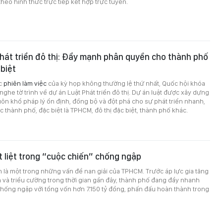
theo hình thức trực tiếp kết hợp trực tuyến.
hát triển đô thị: Đẩy mạnh phân quyền cho thành phố
 biệt
ục
phiên làm việc
của kỳ họp không thường lệ thứ nhất, Quốc hội khóa
 nghe tờ trình về dự án Luật Phát triển đô thị. Dự án luật được xây dựng
ôn khổ pháp lý ổn định, đồng bộ và đột phá cho sự phát triển nhanh,
 thành phố, đặc biệt là TPHCM, đô thị đặc biệt, thành phố khác.
liệt trong “cuộc chiến” chống ngập
là một trong những vấn đề nan giải của TPHCM. Trước áp lực gia tăng
và triều cường trong thời gian gần đây, thành phố đang đẩy nhanh
chống ngập với tổng vốn hơn 7.150 tỷ đồng, phấn đấu hoàn thành trong