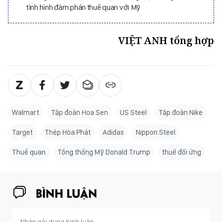
tình hình đàm phán thuế quan với Mỹ
VIỆT ANH tổng hợp
Walmart
Tập đoàn Hoa Sen
US Steel
Tập đoàn Nike
Target
Thép Hòa Phát
Adidas
Nippon Steel
Thuế quan
Tổng thống Mỹ Donald Trump
thuế đối ứng
BÌNH LUẬN