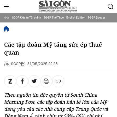
中文
SGGP Đầu tư Tài chính
SGGP Thể Thao
English Edition
SGGP Epaper
Các tập đoàn Mỹ tăng sức ép thuế
quan
SGGP
31/05/2025 22:28
Theo nguồn tin độc quyền từ South China
Morning Post, các tập đoàn bán lẻ lớn của Mỹ
đang yêu cầu các nhà cung cấp Trung Quốc và
Đông Nam Á gánh chịu từ 50%- 66% chi phí