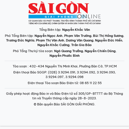
Tổng Biên tập:
Nguyễn Khắc Văn
Phó Tổng Biên tập:
Nguyễn Ngọc Anh
,
Phạm Văn Trường
,
Bùi Thị Hồng Sương
,
Trương Đức Nghĩa
,
Phạm Thị Vân Anh
,
Dương Văn Quang
,
Nguyễn Đức Hiển
,
Nguyễn Khắc Cường
,
Trần Gia Bảo
Phó Tổng Thư ký tòa soạn:
Ngô Quang Trưởng
,
Nguyễn Chiến Dũng
,
Nguyễn Phước Bình
Tòa soạn
: 432-434 Nguyễn Thị Minh Khai, Phường Bàn Cờ, TP.HCM
Điện thoại Báo SGGP
: (028) 3.9294.091, 3.9294.092, 3.9294.093,
3.9294.097, 3.9294.098
Điện thoại Tòa soạn Báo Điện tử
: 08 65 11 22 55
Giấy phép hoạt động Báo in và Báo Điện tử số 305/GP-BTTTT do Bộ Thông
tin và Truyền thông cấp ngày 28-8-2023.
© Bản quyền Báo SÀI GÒN GIẢI PHÓNG.