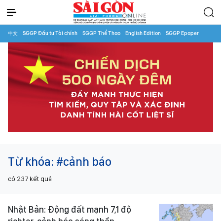
中文
SGGP Đầu tư Tài chính
SGGP Thể Thao
English Edition
SGGP Epaper
Từ khóa:
#cảnh báo
có
237
kết quả
Nhật Bản: Động đất mạnh 7,1 độ