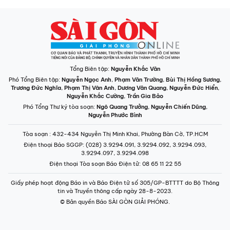
Tổng Biên tập:
Nguyễn Khắc Văn
Phó Tổng Biên tập:
Nguyễn Ngọc Anh
,
Phạm Văn Trường
,
Bùi Thị Hồng Sương
,
Trương Đức Nghĩa
,
Phạm Thị Vân Anh
,
Dương Văn Quang
,
Nguyễn Đức Hiển
,
Nguyễn Khắc Cường
,
Trần Gia Bảo
Phó Tổng Thư ký tòa soạn:
Ngô Quang Trưởng
,
Nguyễn Chiến Dũng
,
Nguyễn Phước Bình
Tòa soạn
: 432-434 Nguyễn Thị Minh Khai, Phường Bàn Cờ, TP.HCM
Điện thoại Báo SGGP
: (028) 3.9294.091, 3.9294.092, 3.9294.093,
3.9294.097, 3.9294.098
Điện thoại Tòa soạn Báo Điện tử
: 08 65 11 22 55
Giấy phép hoạt động Báo in và Báo Điện tử số 305/GP-BTTTT do Bộ Thông
tin và Truyền thông cấp ngày 28-8-2023.
© Bản quyền Báo SÀI GÒN GIẢI PHÓNG.