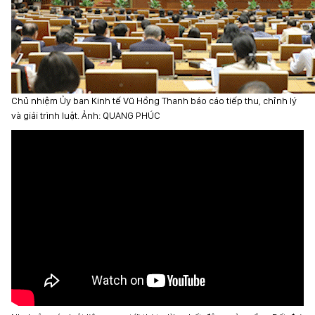
Chủ nhiệm Ủy ban Kinh tế Vũ Hồng Thanh báo cáo tiếp thu, chỉnh lý
và giải trình luật. Ảnh: QUANG PHÚC