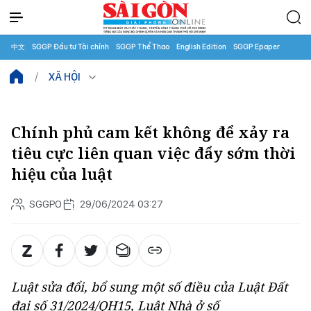
中文
SGGP Đầu tư Tài chính
SGGP Thể Thao
English Edition
SGGP Epaper
XÃ HỘI
Chính phủ cam kết không để xảy ra
tiêu cực liên quan việc đẩy sớm thời
hiệu của luật
SGGPO
29/06/2024 03:27
Luật sửa đổi, bổ sung một số điều của Luật Đất
đai số 31/2024/QH15, Luật Nhà ở số