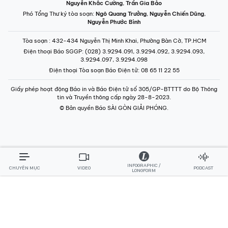
Nguyễn Khắc Cường
,
Trần Gia Bảo
Phó Tổng Thư ký tòa soạn:
Ngô Quang Trưởng
,
Nguyễn Chiến Dũng
,
Nguyễn Phước Bình
Tòa soạn
: 432-434 Nguyễn Thị Minh Khai, Phường Bàn Cờ, TP.HCM
Điện thoại Báo SGGP
: (028) 3.9294.091, 3.9294.092, 3.9294.093,
3.9294.097, 3.9294.098
Điện thoại Tòa soạn Báo Điện tử
: 08 65 11 22 55
Giấy phép hoạt động Báo in và Báo Điện tử số 305/GP-BTTTT do Bộ Thông
tin và Truyền thông cấp ngày 28-8-2023.
© Bản quyền Báo SÀI GÒN GIẢI PHÓNG.
INFOGRAPHIC /
CHUYÊN MỤC
VIDEO
PODCAST
LONGFORM