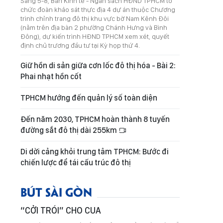
Sáng 5-8, Ban Kinh tế - Ngân sách HĐND TPHCM tổ
chức đoàn khảo sát thực địa 4 dự án thuộc Chương
trình chỉnh trang đô thị khu vực bờ Nam Kênh Đôi
(nằm trên địa bàn 2 phường Chánh Hưng và Bình
Đông), dự kiến trình HĐND TPHCM xem xét, quyết
định chủ trương đầu tư tại Kỳ họp thứ 4.
Giữ hồn di sản giữa cơn lốc đô thị hóa - Bài 2:
Phai nhạt hồn cốt
TPHCM hướng đến quản lý số toàn diện
Đến năm 2030, TPHCM hoàn thành 8 tuyến
đường sắt đô thị dài 255km
Di dời cảng khỏi trung tâm TPHCM: Bước đi
chiến lược để tái cấu trúc đô thị
BÚT SÀI GÒN
“CỞI TRÓI” CHO CUA