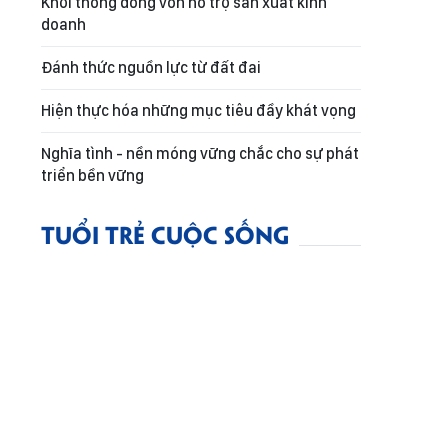
Khơi thông dòng vốn hỗ trợ sản xuất kinh
doanh
Đánh thức nguồn lực từ đất đai
Hiện thực hóa những mục tiêu đầy khát vọng
Nghĩa tình - nền móng vững chắc cho sự phát
triển bền vững
TUỔI TRẺ CUỘC SỐNG