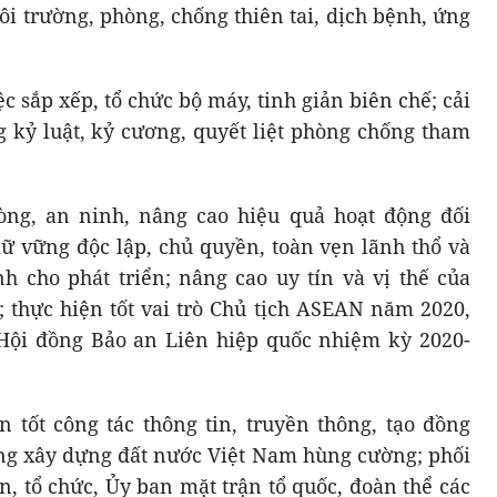
ôi trường, phòng, chống thiên tai, dịch bệnh, ứng
c sắp xếp, tổ chức bộ máy, tinh giản biên chế; cải
 kỷ luật, kỷ cương, quyết liệt phòng chống tham
òng, an ninh, nâng cao hiệu quả hoạt động đối
iữ vững độc lập, chủ quyền, toàn vẹn lãnh thổ và
h cho phát triển; nâng cao uy tín và vị thế của
; thực hiện tốt vai trò Chủ tịch ASEAN năm 2020,
Hội đồng Bảo an Liên hiệp quốc nhiệm kỳ 2020-
n tốt công tác thông tin, truyền thông, tạo đồng
vọng xây dựng đất nước Việt Nam hùng cường; phối
n, tổ chức, Ủy ban mặt trận tổ quốc, đoàn thể các