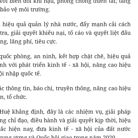
với biến đổi khí hậu, phòng chống thiên tai; tăng
 bảo vệ môi trường.
c, hiệu quả quản lý nhà nước, đẩy mạnh cải cách
ra, giải quyết khiếu nại, tố cáo và quyết liệt đấu
, lãng phí, tiêu cực.
 quốc phòng, an ninh, kết hợp chặt chẽ, hiệu quả
h với phát triển kinh tế - xã hội, nâng cao hiệu
ội nhập quốc tế.
c thông tin, báo chí, truyền thông, nâng cao hiệu
n, tổ chức.
uệ khẳng định, đây là các nhiệm vụ, giải pháp
ng chỉ đạo, điều hành và giải quyết kịp thời, hiệu
c hiện nay, đưa kinh tế - xã hội của đất nước
Trung ương và Quốc hội giao trong năm 2020.