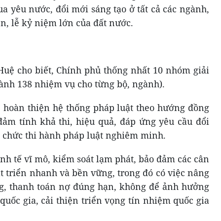
ua yêu nước, đổi mới sáng tạo ở tất cả các ngành,
iện, lễ kỷ niệm lớn của đất nước.
uệ cho biết, Chính phủ thống nhất 10 nhóm giải
hành 138 nhiệm vụ cho từng bộ, ngành).
, hoàn thiện hệ thống pháp luật theo hướng đồng
 đảm tính khả thi, hiệu quả, đáp ứng yêu cầu đổi
tổ chức thi hành pháp luật nghiêm minh.
inh tế vĩ mô, kiểm soát lạm phát, bảo đảm các cân
át triển nhanh và bền vững, trong đó có việc nâng
ng, thanh toán nợ đúng hạn, không để ảnh hưởng
uốc gia, cải thiện triển vọng tín nhiệm quốc gia