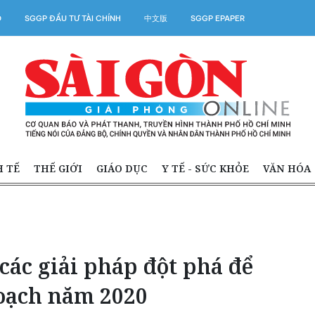
O
SGGP ĐẦU TƯ TÀI CHÍNH
中文版
SGGP EPAPER
H TẾ
THẾ GIỚI
GIÁO DỤC
Y TẾ - SỨC KHỎE
VĂN HÓA
các giải pháp đột phá để
oạch năm 2020