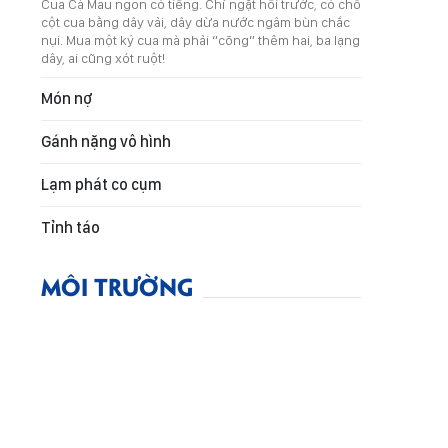
Cua Cà Mau ngon có tiếng. Chỉ ngặt hồi trước, có chỗ
cột cua bằng dây vải, dây dừa nước ngâm bùn chắc
nụi. Mua một ký cua mà phải “cõng” thêm hai, ba lạng
dây, ai cũng xót ruột!
Món nợ
Gánh nặng vô hình
Lạm phát co cụm
Tỉnh táo
MÔI TRƯỜNG