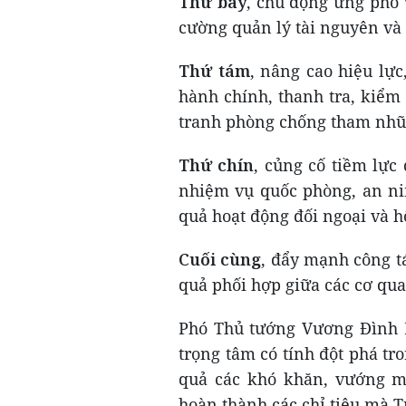
Thứ bảy
, chủ động ứng phó 
cường quản lý tài nguyên và
Thứ tám
, nâng cao hiệu lự
hành chính, thanh tra, kiểm t
tranh phòng chống tham nhũng
Thứ chín
, củng cố tiềm lực
nhiệm vụ quốc phòng, an nin
quả hoạt động đối ngoại và h
Cuối cùng
, đẩy mạnh công tá
quả phối hợp giữa các cơ qua
Phó Thủ tướng Vương Đình H
trọng tâm có tính đột phá tro
quả các khó khăn, vướng mắ
hoàn thành các chỉ tiêu mà 