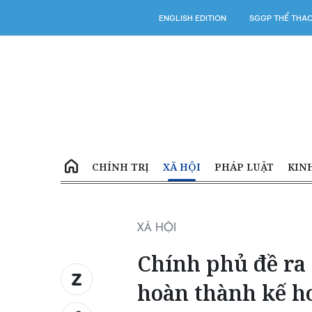
ENGLISH EDITION
SGGP THỂ THA
CHÍNH TRỊ
XÃ HỘI
PHÁP LUẬT
KIN
XÃ HỘI
Chính phủ đề ra 
hoàn thành kế h