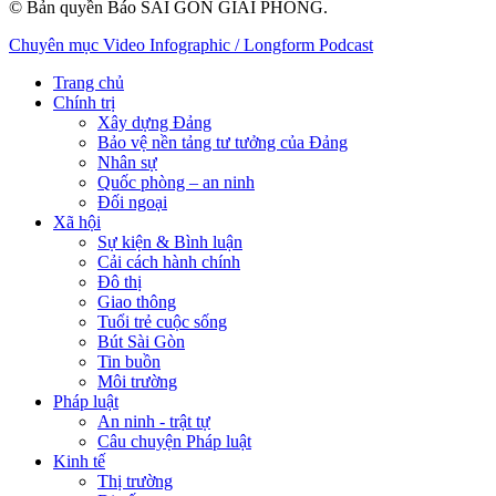
© Bản quyền Báo SÀI GÒN GIẢI PHÓNG.
Chuyên mục
Video
Infographic / Longform
Podcast
Trang chủ
Chính trị
Xây dựng Đảng
Bảo vệ nền tảng tư tưởng của Đảng
Nhân sự
Quốc phòng – an ninh
Đối ngoại
Xã hội
Sự kiện & Bình luận
Cải cách hành chính
Đô thị
Giao thông
Tuổi trẻ cuộc sống
Bút Sài Gòn
Tin buồn
Môi trường
Pháp luật
An ninh - trật tự
Câu chuyện Pháp luật
Kinh tế
Thị trường