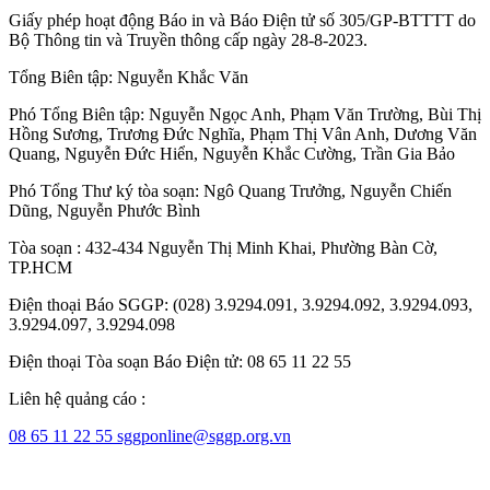
Giấy phép hoạt động Báo in và Báo Điện tử số 305/GP-BTTTT do
Bộ Thông tin và Truyền thông cấp ngày 28-8-2023.
Tổng Biên tập:
Nguyễn Khắc Văn
Phó Tổng Biên tập:
Nguyễn Ngọc Anh
,
Phạm Văn Trường
,
Bùi Thị
Hồng Sương
,
Trương Đức Nghĩa
,
Phạm Thị Vân Anh
,
Dương Văn
Quang
,
Nguyễn Đức Hiển
,
Nguyễn Khắc Cường
,
Trần Gia Bảo
Phó Tổng Thư ký tòa soạn:
Ngô Quang Trưởng
,
Nguyễn Chiến
Dũng
,
Nguyễn Phước Bình
Tòa soạn : 432-434 Nguyễn Thị Minh Khai, Phường Bàn Cờ,
TP.HCM
Điện thoại Báo SGGP: (028) 3.9294.091, 3.9294.092, 3.9294.093,
3.9294.097, 3.9294.098
Điện thoại Tòa soạn Báo Điện tử: 08 65 11 22 55
Liên hệ quảng cáo :
08 65 11 22 55
sggponline@sggp.org.vn