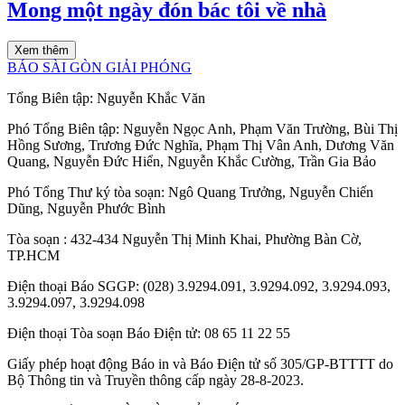
Mong một ngày đón bác tôi về nhà
Xem thêm
BÁO SÀI GÒN GIẢI PHÓNG
Tổng Biên tập:
Nguyễn Khắc Văn
Phó Tổng Biên tập:
Nguyễn Ngọc Anh
,
Phạm Văn Trường
,
Bùi Thị
Hồng Sương
,
Trương Đức Nghĩa
,
Phạm Thị Vân Anh
,
Dương Văn
Quang
,
Nguyễn Đức Hiển
,
Nguyễn Khắc Cường
,
Trần Gia Bảo
Phó Tổng Thư ký tòa soạn:
Ngô Quang Trưởng
,
Nguyễn Chiến
Dũng
,
Nguyễn Phước Bình
Tòa soạn
: 432-434 Nguyễn Thị Minh Khai, Phường Bàn Cờ,
TP.HCM
Điện thoại Báo SGGP
: (028) 3.9294.091, 3.9294.092, 3.9294.093,
3.9294.097, 3.9294.098
Điện thoại Tòa soạn Báo Điện tử
: 08 65 11 22 55
Giấy phép hoạt động Báo in và Báo Điện tử số 305/GP-BTTTT do
Bộ Thông tin và Truyền thông cấp ngày 28-8-2023.