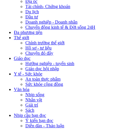
Địa ốc
Tài chính- Chứng khoán
Du lịch
Đầu tư
Doanh nghiệp - Doanh nhân
Chuyển động kinh tế & Đời sống 24H
Đa phương tiện
Thế giới
Chính trường thế giới
Hồ sơ - tư liệu
Chuyện đó đây
Giáo dục
Hướng nghiệp - tuyển sinh
Giáo dục hội nhập
Y tế - Sức khỏe
An toàn thực phẩm
Sức khỏe cộng đồng
Văn hóa
Nhịp sống
Nhân vật
Giải trí
Sách
Nhịp cầu bạn đọc
Ý kiến bạn đọc
Diễn đàn - Thảo luận