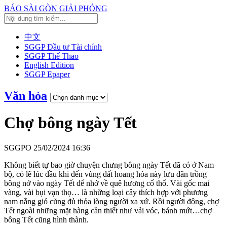
BÁO SÀI GÒN GIẢI PHÓNG
中文
SGGP Đầu tư Tài chính
SGGP Thể Thao
English Edition
SGGP Epaper
Văn hóa
Chợ bông ngày Tết
SGGPO
25/02/2024 16:36
Không biết tự bao giờ chuyện chưng bông ngày Tết đã có ở Nam
bộ, có lẽ lúc đầu khi đến vùng đất hoang hóa này lưu dân trồng
bông nở vào ngày Tết để nhớ về quê hương cố thổ. Vài gốc mai
vàng, vài bụi vạn thọ… là những loại cây thích hợp với phương
nam nắng gió cũng đủ thỏa lòng người xa xứ. Rồi người đông, chợ
Tết ngoài những mặt hàng cần thiết như vải vóc, bánh mứt…chợ
bông Tết cũng hình thành.