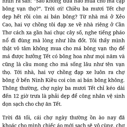
nhìn ra sân: “Sao không đứa nào mua cho má cặp
bông vạn thọ?”. Trời ơi! Chiều ba mươi Tết chợ
dẹp hết rồi còn ai bán bông? Từ nhà má ở Xẻo
Cao, hai vợ chồng tôi đạp xe về nhà riêng ở Cần
Thơ cách xa gần hai chục cây số, nghe tiếng pháo
nổ đì đùng mà lòng như lửa đốt. Tôi thấy mình
thật vô tâm không mua cho má bông vạn thọ để
má được hưởng Tết có bông hoa như mọi năm và
cũng là cầu mong cho má sống lâu như tên vạn
thọ. Tới nhà, hai vợ chồng đạp xe luôn ra chợ
bông ở bến Ninh Kiều coi còn ai bán bông không.
Thông thường, chợ ngày ba mươi Tết chỉ kéo dài
đến 12 giờ trưa là phải dẹp để công nhân vệ sinh
dọn sạch cho chợ ăn Tết.
Trời đã tối, cái chợ ngày thường ồn ào nay đã
khoác cho mình chiếc áo mới sạch sẽ vô cùng, chợ