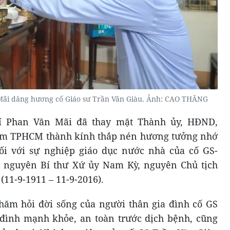
ãi dâng hương cố Giáo sư Trần Văn Giàu. Ảnh: CAO THĂNG
hí Phan Văn Mãi đã thay mặt Thành ủy, HĐND,
m TPHCM thành kính thắp nén hương tưởng nhớ
i với sự nghiệp giáo dục nước nhà của cố GS-
nguyên Bí thư Xứ ủy Nam Kỳ, nguyên Chủ tịch
11-9-1911 – 11-9-2016).
hăm hỏi đời sống của người thân gia đình cố GS
đình mạnh khỏe, an toàn trước dịch bệnh, cũng