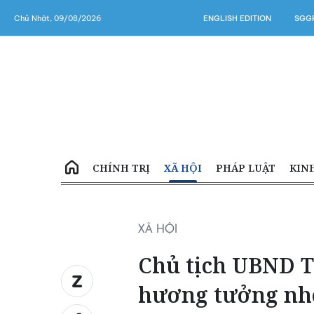
Chủ Nhật, 09/08/2026
ENGLISH EDITION
SGGP
CHÍNH TRỊ
XÃ HỘI
PHÁP LUẬT
KIN
XÃ HỘI
Chủ tịch UBND 
hương tưởng nhớ