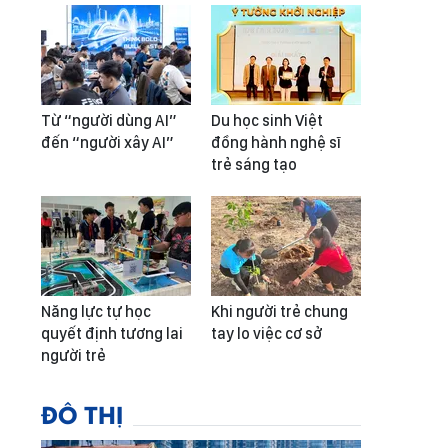
Từ “người dùng AI”
Du học sinh Việt
đến “người xây AI”
đồng hành nghệ sĩ
trẻ sáng tạo
Năng lực tự học
Khi người trẻ chung
quyết định tương lai
tay lo việc cơ sở
người trẻ
ĐÔ THỊ