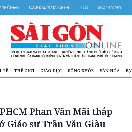
 THỂ THAO
SGGP ĐẦU TƯ TÀI CHÍNH
中文版
SGGP EPAPER
H TẾ
THẾ GIỚI
GIÁO DỤC
SỐNG KHỎE
VĂN HÓA
BẠ
TPHCM Phan Văn Mãi thắp
 Giáo sư Trần Văn Giàu