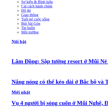
Sự kiện & Bình luận
Cải cách hành chính
Đô thị
Giao thông
Tuổi trẻ cuộc sống
Bút Sài Gòn
Tin buồn
Môi trường
Nổi bật
Lâm Đồng: Sập tường resort ở Mũi Né 
Nắng nóng có thể kéo dài ở Bắc bộ và 
Mới nhất
Vụ 4 người bị sóng cuốn ở Mũi Nghê, 