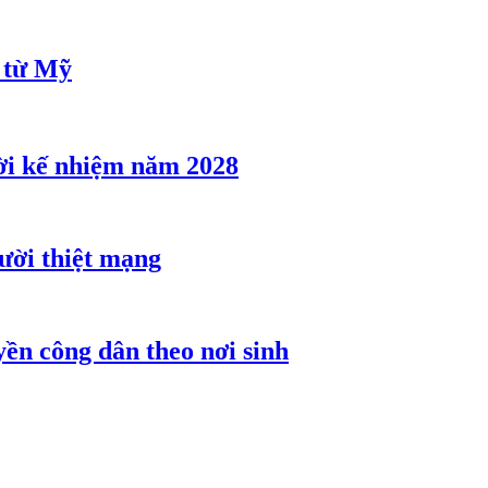
u từ Mỹ
ời kế nhiệm năm 2028
gười thiệt mạng
ền công dân theo nơi sinh