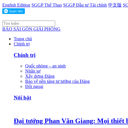
English Edition
SGGP Thể Thao
SGGP Đầu tư Tài chính
中文版
SG
BÁO SÀI GÒN GIẢI PHÓNG
Trang chủ
Chính trị
Chính trị
Quốc phòng – an ninh
Nhân sự
Xây dựng Đảng
Bảo vệ nền tảng tư tưởng của Đảng
Đối ngoại
Nổi bật
Đại tướng Phan Văn Giang: Mọi thiết b