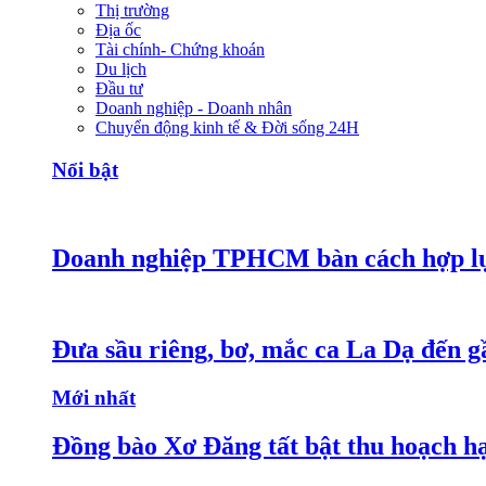
Thị trường
Địa ốc
Tài chính- Chứng khoán
Du lịch
Đầu tư
Doanh nghiệp - Doanh nhân
Chuyển động kinh tế & Đời sống 24H
Nổi bật
Doanh nghiệp TPHCM bàn cách hợp lực
Đưa sầu riêng, bơ, mắc ca La Dạ đến g
Mới nhất
Đồng bào Xơ Đăng tất bật thu hoạch h