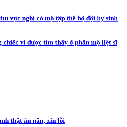
hu vực nghi có mộ tập thể bộ đội hy sinh
 chiếc ví được tìm thấy ở phần mộ liệt sĩ
h thật ăn năn, xin lỗi