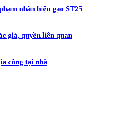
 phạm nhãn hiệu gạo ST25
c giả, quyền liên quan
ia công tại nhà