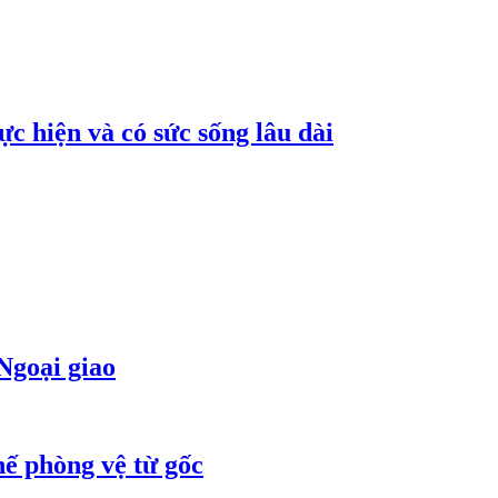
c hiện và có sức sống lâu dài
Ngoại giao
ế phòng vệ từ gốc