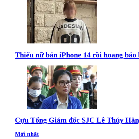
Thiếu nữ bán iPhone 14 rồi hoang báo 
Cựu Tổng Giám đốc SJC Lê Thúy Hằng
Mới nhất