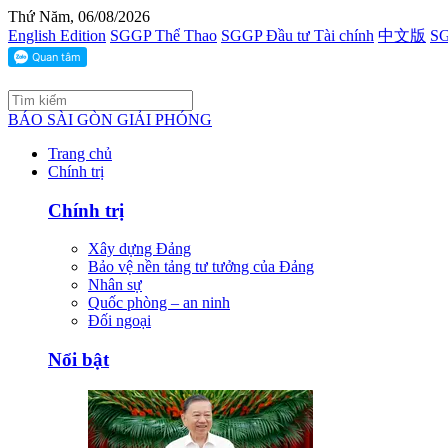
Thứ Năm, 06/08/2026
English Edition
SGGP Thể Thao
SGGP Đầu tư Tài chính
中文版
SG
BÁO SÀI GÒN GIẢI PHÓNG
Trang chủ
Chính trị
Chính trị
Xây dựng Đảng
Bảo vệ nền tảng tư tưởng của Đảng
Nhân sự
Quốc phòng – an ninh
Đối ngoại
Nổi bật