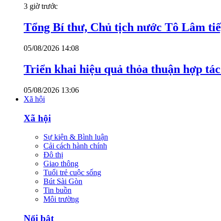
3 giờ trước
Tổng Bí thư, Chủ tịch nước Tô Lâm t
05/08/2026 14:08
Triển khai hiệu quả thỏa thuận hợp tá
05/08/2026 13:06
Xã hội
Xã hội
Sự kiện & Bình luận
Cải cách hành chính
Đô thị
Giao thông
Tuổi trẻ cuộc sống
Bút Sài Gòn
Tin buồn
Môi trường
Nổi bật