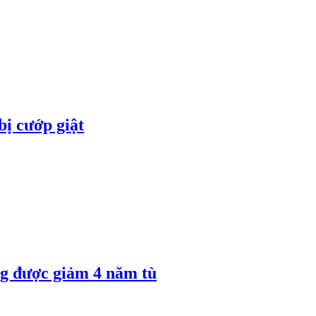
bị cướp giật
 được giảm 4 năm tù