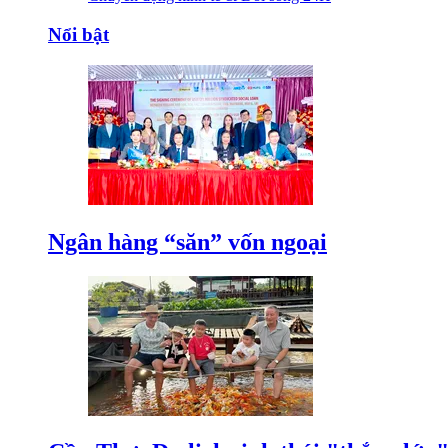
Nổi bật
Ngân hàng “săn” vốn ngoại