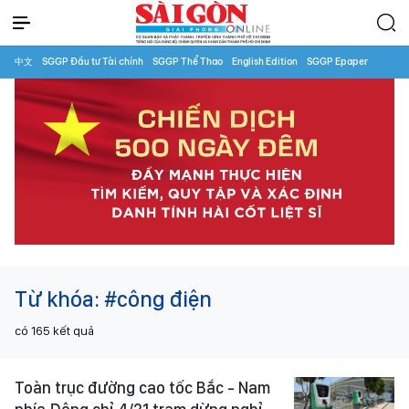
中文
SGGP Đầu tư Tài chính
SGGP Thể Thao
English Edition
SGGP Epaper
Từ khóa:
#công điện
có
165
kết quả
Toàn trục đường cao tốc Bắc - Nam