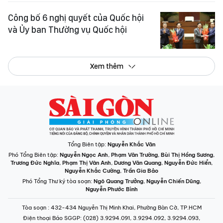
Công bố 6 nghị quyết của Quốc hội
và Ủy ban Thường vụ Quốc hội
Xem thêm
Tổng Biên tập:
Nguyễn Khắc Văn
Phó Tổng Biên tập:
Nguyễn Ngọc Anh
,
Phạm Văn Trường
,
Bùi Thị Hồng Sương
,
Trương Đức Nghĩa
,
Phạm Thị Vân Anh
,
Dương Văn Quang
,
Nguyễn Đức Hiển
,
Nguyễn Khắc Cường
,
Trần Gia Bảo
Phó Tổng Thư ký tòa soạn:
Ngô Quang Trưởng
,
Nguyễn Chiến Dũng
,
Nguyễn Phước Bình
Tòa soạn
: 432-434 Nguyễn Thị Minh Khai, Phường Bàn Cờ, TP.HCM
Điện thoại Báo SGGP
: (028) 3.9294.091, 3.9294.092, 3.9294.093,