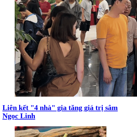
Liên kết "4 nhà" gia tăng giá trị sâm
Ngọc Linh