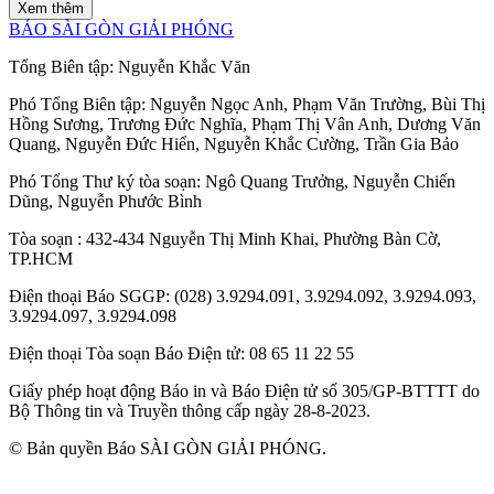
Hơn 3.700 tỷ đồng đầu tư vào khu công
nghiệp VSIP Đà Nẵng