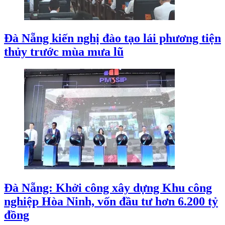
Đà Nẵng kiến nghị đào tạo lái phương tiện
thủy trước mùa mưa lũ
Đà Nẵng: Khởi công xây dựng Khu công
nghiệp Hòa Ninh, vốn đầu tư hơn 6.200 tỷ
đồng