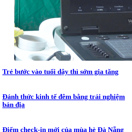
Trẻ bước vào tuổi dậy thì sớm gia tăng