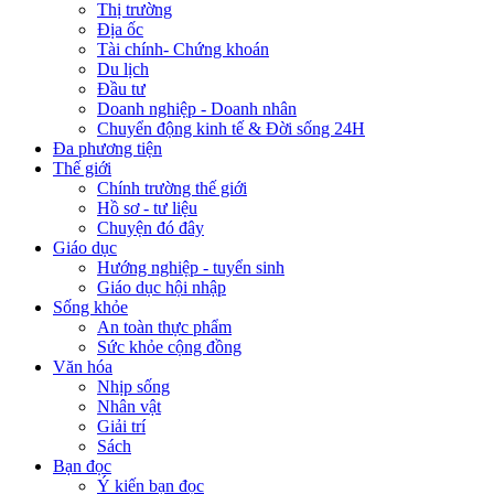
Làng chài "trăm tuổi" làm du lịch
Khởi công tổ hợp văn hóa, giải trí gần
10.750 tỷ đồng bên sông Hàn