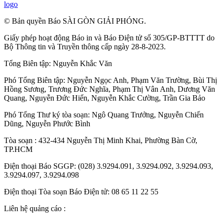
Đà Nẵng: Thực hiện nguyên tắc "6 rõ" để
tháo gỡ vướng mắc các dự án tồn đọng,
kéo dài
Đà Nẵng mở lễ hội Sâm Ngọc Linh và
Dược liệu quốc tế