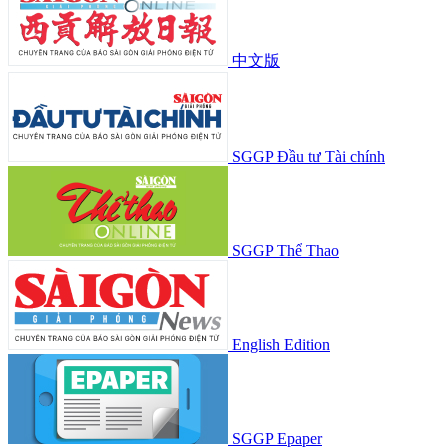
Những "trợ lý số" nơi bộ phận một cửa
Đà Nẵng điều động, bổ nhiệm nhiều cán
bộ chủ chốt