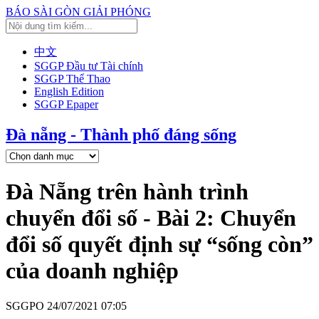
BÁO SÀI GÒN GIẢI PHÓNG
中文
SGGP Đầu tư Tài chính
SGGP Thể Thao
English Edition
SGGP Epaper
Đà nẵng - Thành phố đáng sống
Đà Nẵng trên hành trình
chuyển đổi số - Bài 2: Chuyển
đổi số quyết định sự “sống còn”
của doanh nghiệp
SGGPO
24/07/2021 07:05