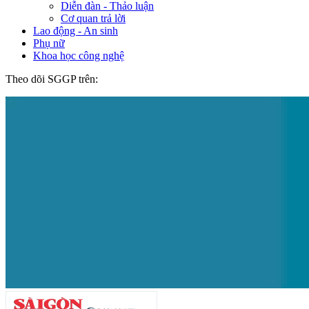
© Bản quyền Báo SÀI GÒN GIẢI PHÓNG.
Chuyên mục
Video
Infographic / Longform
Podcast
Trang chủ
Chính trị
Quốc phòng – an ninh
Nhân sự
Xây dựng Đảng
Bảo vệ nền tảng tư tưởng của Đảng
Đối ngoại
Xã hội
Sự kiện & Bình luận
Cải cách hành chính
Đô thị
Giao thông
Tuổi trẻ cuộc sống
Bút Sài Gòn
Tin buồn
Môi trường
Pháp luật