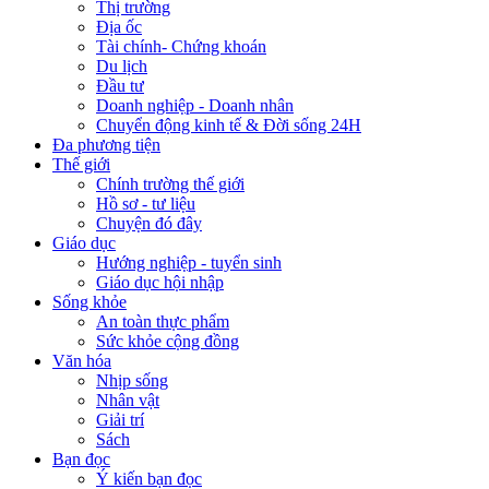
Dược liệu quốc tế
Xem thêm
BÁO SÀI GÒN GIẢI PHÓNG
Tổng Biên tập:
Nguyễn Khắc Văn
Phó Tổng Biên tập:
Nguyễn Ngọc Anh
,
Phạm Văn Trường
,
Bùi Thị
Hồng Sương
,
Trương Đức Nghĩa
,
Phạm Thị Vân Anh
,
Dương Văn
Quang
,
Nguyễn Đức Hiển
,
Nguyễn Khắc Cường
,
Trần Gia Bảo
Phó Tổng Thư ký tòa soạn:
Ngô Quang Trưởng
,
Nguyễn Chiến
Dũng
,
Nguyễn Phước Bình
Tòa soạn
: 432-434 Nguyễn Thị Minh Khai, Phường Bàn Cờ,
TP.HCM
Điện thoại Báo SGGP
: (028) 3.9294.091, 3.9294.092, 3.9294.093,
3.9294.097, 3.9294.098
Điện thoại Tòa soạn Báo Điện tử
: 08 65 11 22 55
Giấy phép hoạt động Báo in và Báo Điện tử số 305/GP-BTTTT do
Bộ Thông tin và Truyền thông cấp ngày 28-8-2023.