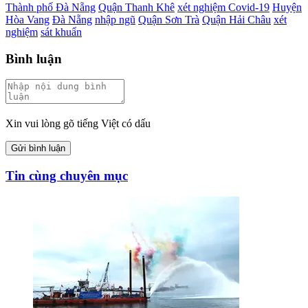
Thành phố Đà Nẵng
Quận Thanh Khê
xét nghiệm Covid-19
Huyện
Hòa Vang
Đà Nẵng
nhập ngũ
Quận Sơn Trà
Quận Hải Châu
xét
nghiệm
sát khuẩn
Bình luận
Xin vui lòng gõ tiếng Việt có dấu
Gửi bình luận
Tin cùng chuyên mục