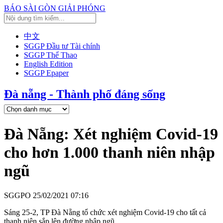
BÁO SÀI GÒN GIẢI PHÓNG
中文
SGGP Đầu tư Tài chính
SGGP Thể Thao
English Edition
SGGP Epaper
Đà nẵng - Thành phố đáng sống
Đà Nẵng: Xét nghiệm Covid-19
cho hơn 1.000 thanh niên nhập
ngũ
SGGPO
25/02/2021 07:16
Sáng 25-2, TP Đà Nẵng tổ chức xét nghiệm Covid-19 cho tất cả
thanh niên sắp lên đường nhập ngũ.