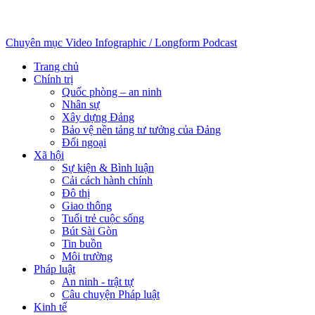
Đà Nẵng: Thực hiện nguyên tắc "6 rõ" để
tháo gỡ vướng mắc các dự án tồn đọng,
kéo dài
Đà Nẵng mở lễ hội Sâm Ngọc Linh và