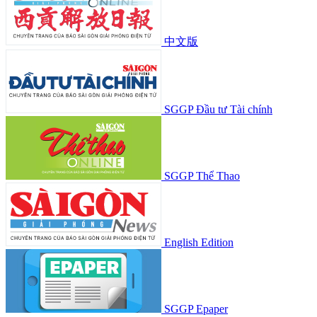
An ninh - trật tự
Câu chuyện Pháp luật
Kinh tế
Thị trường
Địa ốc
Tài chính- Chứng khoán
Du lịch
Đầu tư
Doanh nghiệp - Doanh nhân
Chuyển động kinh tế & Đời sống 24H
Đa phương tiện
Thế giới
Chính trường thế giới
Hồ sơ - tư liệu
Chuyện đó đây
Giáo dục
Hướng nghiệp - tuyển sinh
Giáo dục hội nhập
Sống khỏe
An toàn thực phẩm
Sức khỏe cộng đồng
Văn hóa
Nhịp sống
Nhân vật
Giải trí