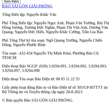
Đà Nẵng điều động, bổ nhiệm nhiều cán
bộ chủ chốt