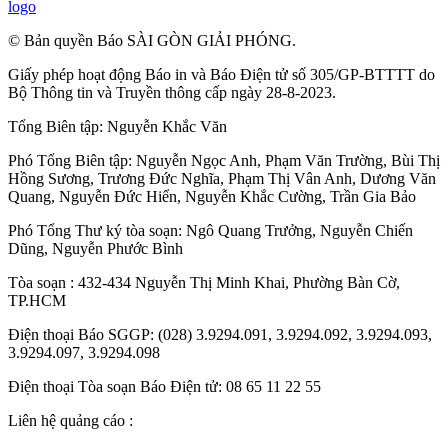
Sách
Bạn đọc
Ý kiến bạn đọc
Diễn đàn - Thảo luận
Cơ quan trả lời
Lao động - An sinh
Phụ nữ
Khoa học công nghệ
Theo dõi SGGP trên: