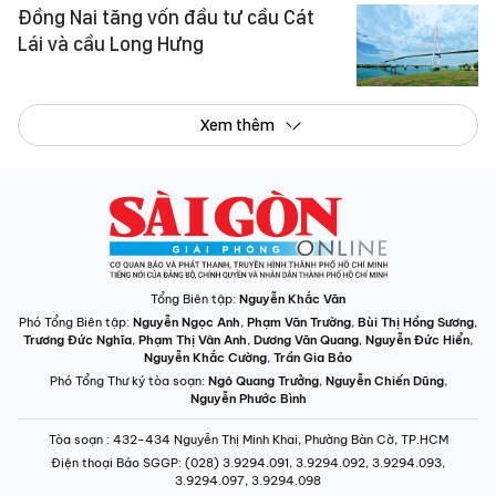
Đồng Nai tăng vốn đầu tư cầu Cát
Lái và cầu Long Hưng
Xem thêm
Tổng Biên tập:
Nguyễn Khắc Văn
Phó Tổng Biên tập:
Nguyễn Ngọc Anh
,
Phạm Văn Trường
,
Bùi Thị Hồng Sương
,
Trương Đức Nghĩa
,
Phạm Thị Vân Anh
,
Dương Văn Quang
,
Nguyễn Đức Hiển
,
Nguyễn Khắc Cường
,
Trần Gia Bảo
Phó Tổng Thư ký tòa soạn:
Ngô Quang Trưởng
,
Nguyễn Chiến Dũng
,
Nguyễn Phước Bình
Tòa soạn
: 432-434 Nguyễn Thị Minh Khai, Phường Bàn Cờ, TP.HCM
Điện thoại Báo SGGP
: (028) 3.9294.091, 3.9294.092, 3.9294.093,
3.9294.097, 3.9294.098