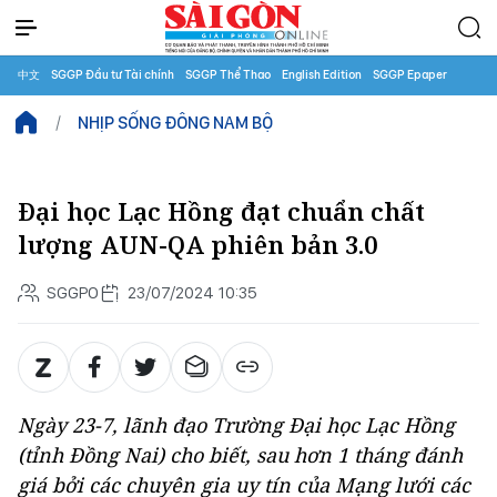
中文
SGGP Đầu tư Tài chính
SGGP Thể Thao
English Edition
SGGP Epaper
NHỊP SỐNG ĐÔNG NAM BỘ
Đại học Lạc Hồng đạt chuẩn chất
lượng AUN-QA phiên bản 3.0
SGGPO
23/07/2024 10:35
Ngày 23-7, lãnh đạo Trường Đại học Lạc Hồng
(tỉnh Đồng Nai) cho biết, sau hơn 1 tháng đánh
giá bởi các chuyên gia uy tín của Mạng lưới các