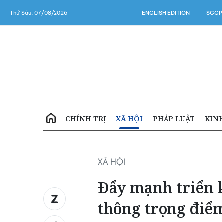
Thứ Sáu, 07/08/2026
ENGLISH EDITION
SGGP
CHÍNH TRỊ
XÃ HỘI
PHÁP LUẬT
KIN
XÃ HỘI
Đẩy mạnh triển k
thông trọng điểm