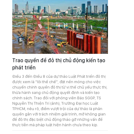
Trao quyền để đô thị chủ động kiến tạo
phát triển
Điều 3 đến Điều 8 của dự thảo Luật Phát triển đô thị
được xem là “lõi thể chế”, đặt nền móng cho việc
chuyển chính quyền đô thị từ vị thế chủ yếu thực thi,
thừa hành sang chủ động quyết định và kiến tạo
chính sách. Trao đổi với phóng viên Báo SGGP, TS
Nguyễn Thị Thiện Trí (ảnh), Trường Đại học Luật
TPHCM, nêu rõ, điểm vượt trội của dự thảo là phân
quyền gắn với trách nhiệm giải trình, mở không gian
để đô thị đặc biệt chủ động tháo gỡ những vấn đề
thực tiễn mà pháp luật hiện hành chưa theo kịp.