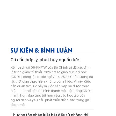
SỰ KIỆN & BÌNH LUẬN
Cơ cấu hợp lý, phát huy nguồn lực
Kế hoạch số 06-KH/TW của Bộ Chính trị đã xác định
lộ trình giảm tối thiểu 20% cơ sở giáo dục đại học
(GDĐH) công lập trước ngày 1-4-2027. Chủ trương đã
rõ, thời gian thực hiện không còn nhiều. Vì vậy, điều
cần quan tâm lúc này là việc sắp xếp sẽ được thực
hiện như thế nào để hình thành một hệ thống GDĐH
mạnh hơn, đáp ứng tốt hơn yêu cầu học tập của
người dân và yêu cầu phát triển đất nước trong giai
đoạn mới.
Thượng tôn pháp luật bắt đầu từ phòng thi