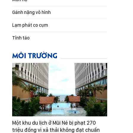
Gánh nặng vô hình
Lạm phát co cụm
Tỉnh táo
MÔI TRƯỜNG
Một khu du lịch ở Mũi Né bị phạt 270
triệu đồng vì xả thải không đạt chuẩn