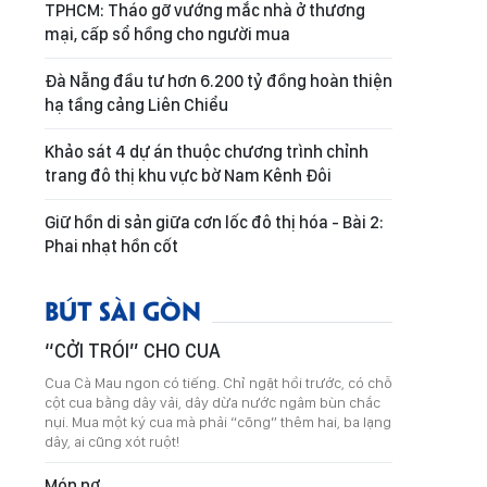
TPHCM: Tháo gỡ vướng mắc nhà ở thương
mại, cấp sổ hồng cho người mua
Đà Nẵng đầu tư hơn 6.200 tỷ đồng hoàn thiện
hạ tầng cảng Liên Chiểu
Khảo sát 4 dự án thuộc chương trình chỉnh
trang đô thị khu vực bờ Nam Kênh Đôi
Giữ hồn di sản giữa cơn lốc đô thị hóa - Bài 2:
Phai nhạt hồn cốt
BÚT SÀI GÒN
“CỞI TRÓI” CHO CUA
Cua Cà Mau ngon có tiếng. Chỉ ngặt hồi trước, có chỗ
cột cua bằng dây vải, dây dừa nước ngâm bùn chắc
nụi. Mua một ký cua mà phải “cõng” thêm hai, ba lạng
dây, ai cũng xót ruột!
Món nợ