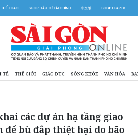
 THỂ THAO
SGGP ĐẦU TƯ TÀI CHÍNH
中文版
SGGP EPAPER
H TẾ
THẾ GIỚI
GIÁO DỤC
SỐNG KHỎE
VĂN HÓA
BẠ
hai các dự án hạ tầng giao
 để bù đắp thiệt hại do bão