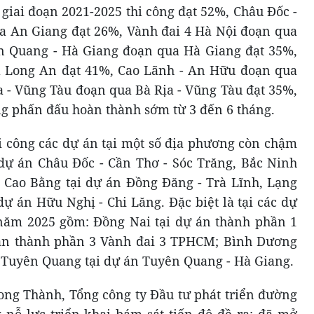
giai đoạn 2021-2025 thi công đạt 52%, Châu Đốc -
a An Giang đạt 26%, Vành đai 4 Hà Nội đoạn qua
n Quang - Hà Giang đoạn qua Hà Giang đạt 35%,
 Long An đạt 41%, Cao Lãnh - An Hữu đoạn qua
 - Vũng Tàu đoạn qua Bà Rịa - Vũng Tàu đạt 35%,
g phấn đấu hoàn thành sớm từ 3 đến 6 tháng.
hi công các dự án tại một số địa phương còn chậm
dự án Châu Đốc - Cần Thơ - Sóc Trăng, Bắc Ninh
, Cao Bằng tại dự án Đồng Đăng - Trà Lĩnh, Lạng
dự án Hữu Nghị - Chi Lăng. Đặc biệt là tại các dự
năm 2025 gồm: Đồng Nai tại dự án thành phần 1
án thành phần 3 Vành đai 3 TPHCM; Bình Dương
 Tuyên Quang tại dự án Tuyên Quang - Hà Giang.
Long Thành, Tổng công ty Đầu tư phát triển đường
 nỗ lực triển khai bám sát tiến độ đề ra; đã mở