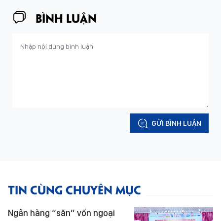
BÌNH LUẬN
GỬI BÌNH LUẬN
TIN CÙNG CHUYÊN MỤC
Ngân hàng “săn” vốn ngoại