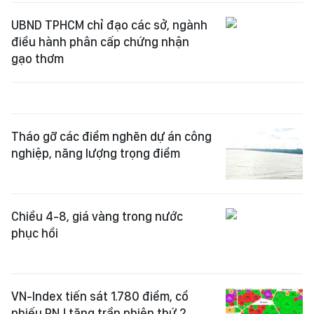
UBND TPHCM chỉ đạo các sở, ngành
điều hành phân cấp chứng nhận
gạo thơm
Tháo gỡ các điểm nghẽn dự án công
nghiệp, năng lượng trọng điểm
Chiều 4-8, giá vàng trong nước
phục hồi
VN-Index tiến sát 1.780 điểm, cổ
phiếu PNJ tăng trần phiên thứ 2