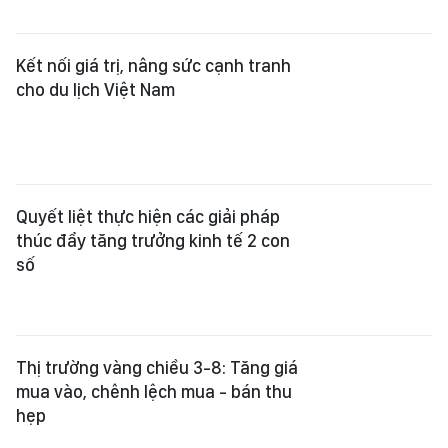
Kết nối giá trị, nâng sức cạnh tranh
cho du lịch Việt Nam
Quyết liệt thực hiện các giải pháp
thúc đẩy tăng trưởng kinh tế 2 con
số
Thị trường vàng chiều 3-8: Tăng giá
mua vào, chênh lệch mua - bán thu
hẹp
Vốn đầu tư nước ngoài đăng ký vào
Việt Nam đạt hơn 38 tỷ USD