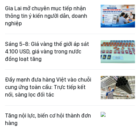
Gia Lai mở chuyên mục tiếp nhận
thông tin ý kiến người dân, doanh
nghiệp
Sáng 5-8: Giá vàng thế giới áp sát
4.100 USD, giá vàng trong nước
đồng loạt tăng
Đẩy mạnh đưa hàng Việt vào chuỗi
cung ứng toàn cầu: Trực tiếp kết
nối, sàng lọc đối tác
Tăng nội lực, biến cơ hội thành đơn
hàng