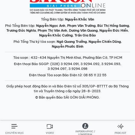
3.9294.097, 3.9294.098
Điện thoại Tòa soạn Báo Điện tử
: 08 65 11 22 55
Giấy phép hoạt động Báo in và Báo Điện tử số 305/GP-BTTTT do Bộ Thông
tin và Truyền thông cấp ngày 28-8-2023.
© Bản quyền Báo SÀI GÒN GIẢI PHÓNG.
INFOGRAPHIC /
CHUYÊN MỤC
VIDEO
PODCAST
LONGFORM