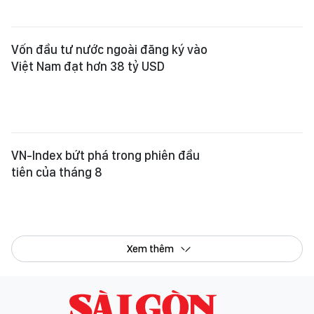
VN-Index bứt phá trong phiên đầu
tiên của tháng 8
Xem thêm
Tổng Biên tập:
Nguyễn Khắc Văn
Phó Tổng Biên tập:
Nguyễn Ngọc Anh
,
Phạm Văn Trường
,
Bùi Thị Hồng Sương
,
Trương Đức Nghĩa
,
Phạm Thị Vân Anh
,
Dương Văn Quang
,
Nguyễn Đức Hiển
,
Nguyễn Khắc Cường
,
Trần Gia Bảo
Phó Tổng Thư ký tòa soạn:
Ngô Quang Trưởng
,
Nguyễn Chiến Dũng
,
Nguyễn Phước Bình
Tòa soạn
: 432-434 Nguyễn Thị Minh Khai, Phường Bàn Cờ, TP.HCM
Điện thoại Báo SGGP
: (028) 3.9294.091, 3.9294.092, 3.9294.093,