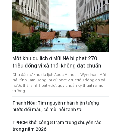
Một khu du lịch ở Mũi Né bị phạt 270
triệu đồng vì xả thải không đạt chuẩn
Chủ đầu tư khu du lịch Apec Mandala Wyndham Mũi
Né (tỉnh Lâm Đồng) bị xử phạt 270 triệu đồng do xả
nước thải sinh hoạt vượt quy chuẩn kỹ thuật ra môi
trường.
Thanh Hóa: Tìm nguyên nhân hiện tượng
nước đổi màu, có mùi hôi tanh
TPHCM khởi công 8 trạm trung chuyển rác
trong năm 2026