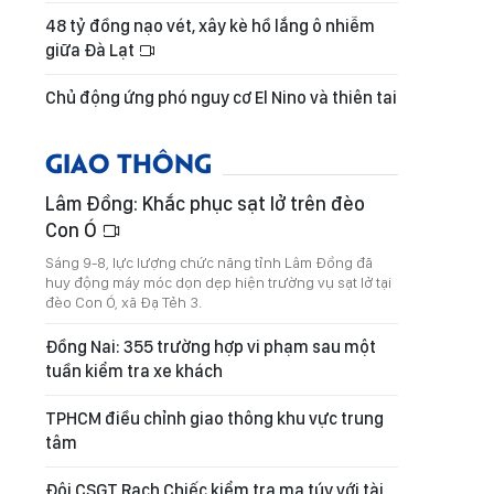
48 tỷ đồng nạo vét, xây kè hồ lắng ô nhiễm
giữa Đà Lạt
Chủ động ứng phó nguy cơ El Nino và thiên tai
GIAO THÔNG
Lâm Đồng: Khắc phục sạt lở trên đèo
Con Ó
Sáng 9-8, lực lượng chức năng tỉnh Lâm Đồng đã
huy động máy móc dọn dẹp hiện trường vụ sạt lở tại
đèo Con Ó, xã Đạ Tẻh 3.
Đồng Nai: 355 trường hợp vi phạm sau một
tuần kiểm tra xe khách
TPHCM điều chỉnh giao thông khu vực trung
tâm
Đội CSGT Rạch Chiếc kiểm tra ma túy với tài