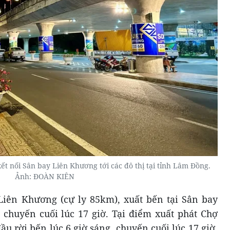
ết nối Sân bay Liên Khương tới các đô thị tại tỉnh Lâm Đồng.
Ảnh: ĐOÀN KIÊN
Liên Khương (cự ly 85km), xuất bến tại Sân bay
 chuyến cuối lúc 17 giờ. Tại điểm xuất phát Chợ
u rời bến lúc 6 giờ sáng, chuyến cuối lúc 17 giờ,