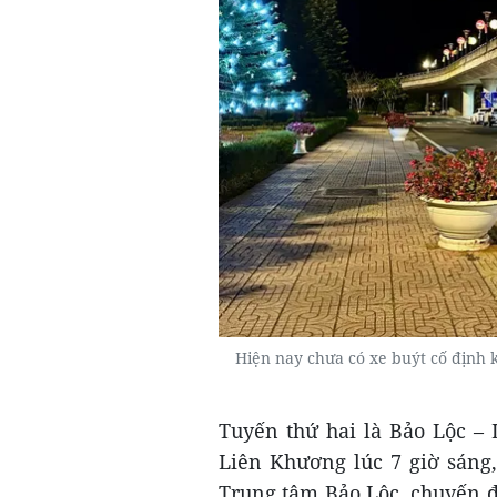
Hiện nay chưa có xe buýt cố định k
Tuyến thứ hai là Bảo Lộc – 
Liên Khương lúc 7 giờ sáng,
Trung tâm Bảo Lộc, chuyến đầ