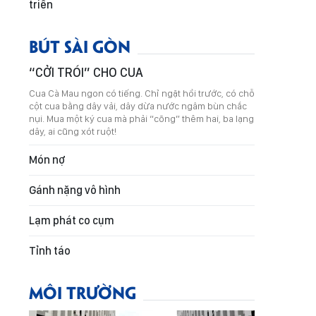
triển
BÚT SÀI GÒN
“CỞI TRÓI” CHO CUA
Cua Cà Mau ngon có tiếng. Chỉ ngặt hồi trước, có chỗ
cột cua bằng dây vải, dây dừa nước ngâm bùn chắc
nụi. Mua một ký cua mà phải “cõng” thêm hai, ba lạng
dây, ai cũng xót ruột!
Món nợ
Gánh nặng vô hình
Lạm phát co cụm
Tỉnh táo
MÔI TRƯỜNG