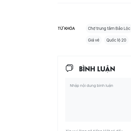
TỪ KHÓA
Chợ trung tâm Bảo Lộc
Giá vé
Quốc lộ 20
BÌNH LUẬN
Xin vui lòng gõ tiếng Việt có dấu