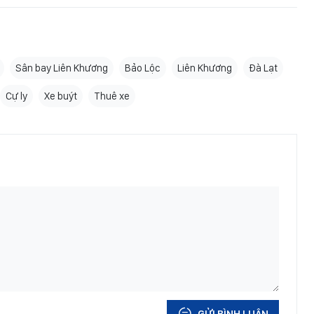
Sân bay Liên Khương
Bảo Lộc
Liên Khương
Đà Lạt
Cự ly
Xe buýt
Thuê xe
GỬI BÌNH LUẬN