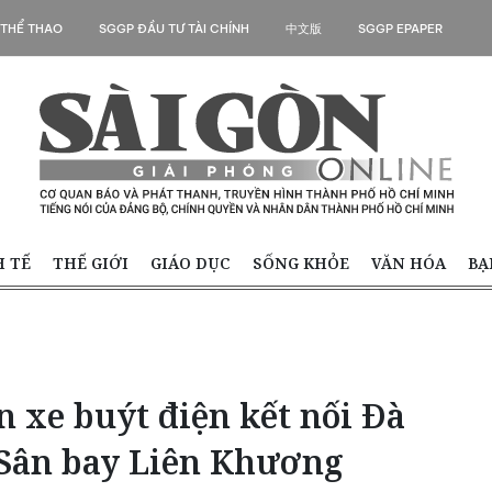
 THỂ THAO
SGGP ĐẦU TƯ TÀI CHÍNH
中文版
SGGP EPAPER
H TẾ
THẾ GIỚI
GIÁO DỤC
SỐNG KHỎE
VĂN HÓA
BẠ
 xe buýt điện kết nối Đà
 Sân bay Liên Khương