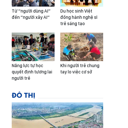
Từ “người dùng AI”
Du học sinh Việt
đến “người xây AI”
đồng hành nghệ sĩ
trẻ sáng tạo
Năng lực tự học
Khi người trẻ chung
quyết định tương lai
tay lo việc cơ sở
người trẻ
ĐÔ THỊ