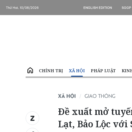
Thứ Hai, 10/08/2026
ENGLISH EDITION
SGGP
CHÍNH TRỊ
XÃ HỘI
PHÁP LUẬT
KIN
XÃ HỘI
GIAO THÔNG
Đề xuất mở tuyến
Lạt, Bảo Lộc với