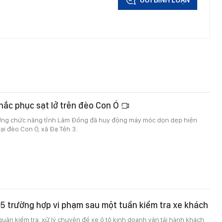
ắc phục sạt lở trên đèo Con Ó
ượng chức năng tỉnh Lâm Đồng đã huy động máy móc dọn dẹp hiện
tại đèo Con Ó, xã Đạ Tẻh 3.
5 trường hợp vi phạm sau một tuần kiểm tra xe khách
quân kiểm tra, xử lý chuyên đề xe ô tô kinh doanh vận tải hành khách,