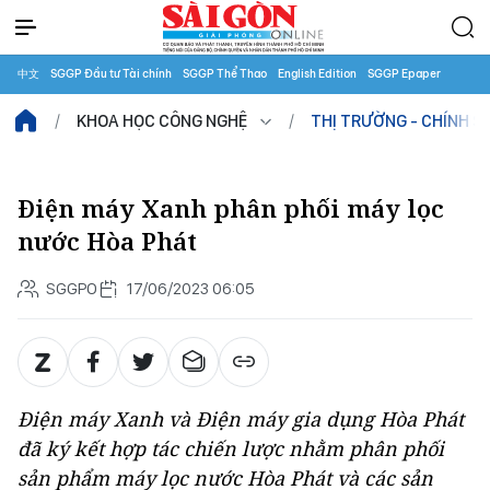
中文
SGGP Đầu tư Tài chính
SGGP Thể Thao
English Edition
SGGP Epaper
KHOA HỌC CÔNG NGHỆ
THỊ TRƯỜNG - CHÍNH S
Điện máy Xanh phân phối máy lọc
nước Hòa Phát
SGGPO
17/06/2023 06:05
Điện máy Xanh và Điện máy gia dụng Hòa Phát
đã ký kết hợp tác chiến lược nhằm phân phối
sản phẩm máy lọc nước Hòa Phát và các sản