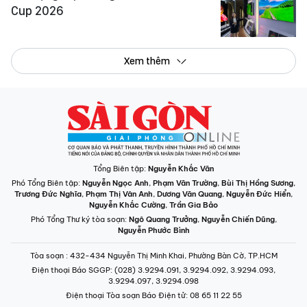
Cup 2026
Xem thêm
Tổng Biên tập:
Nguyễn Khắc Văn
Phó Tổng Biên tập:
Nguyễn Ngọc Anh
,
Phạm Văn Trường
,
Bùi Thị Hồng Sương
,
Trương Đức Nghĩa
,
Phạm Thị Vân Anh
,
Dương Văn Quang
,
Nguyễn Đức Hiển
,
Nguyễn Khắc Cường
,
Trần Gia Bảo
Phó Tổng Thư ký tòa soạn:
Ngô Quang Trưởng
,
Nguyễn Chiến Dũng
,
Nguyễn Phước Bình
Tòa soạn
: 432-434 Nguyễn Thị Minh Khai, Phường Bàn Cờ, TP.HCM
Điện thoại Báo SGGP
: (028) 3.9294.091, 3.9294.092, 3.9294.093,
3.9294.097, 3.9294.098
Điện thoại Tòa soạn Báo Điện tử
: 08 65 11 22 55