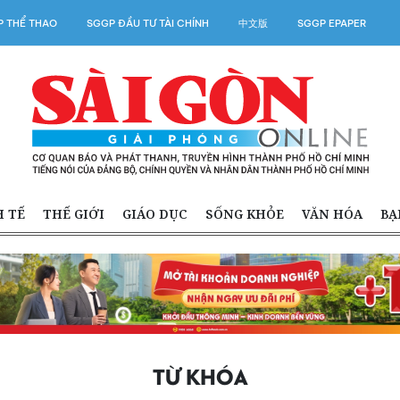
 THỂ THAO
SGGP ĐẦU TƯ TÀI CHÍNH
中文版
SGGP EPAPER
H TẾ
THẾ GIỚI
GIÁO DỤC
SỐNG KHỎE
VĂN HÓA
BẠ
TỪ KHÓA