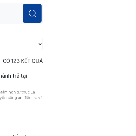
CÓ
123
KẾT QUẢ
ành trẻ tại
 Mầm non tư thục Lá
yển công an điều tra và