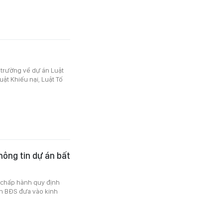
i trường về dự án Luật
uật Khiếu nại, Luật Tố
ông tin dự án bất
 chấp hành quy định
án BĐS đưa vào kinh