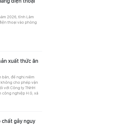
mang điện thoại
 năm 2026, tỉnh Lâm
 điện thoại vào phòng
sản xuất thức ăn
n bản, đề nghị niêm
i; không cho phép vận
ối với Công ty TNHH
ụm công nghiệp H.G, xã
ó chất gây nguy