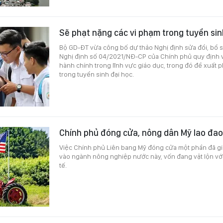
Sẽ phạt nặng các vi phạm trong tuyển sin
Bộ GD-ĐT vừa công bố dự thảo Nghị định sửa đổi, bổ 
Nghị định số 04/2021/NĐ-CP của Chính phủ quy định 
hành chính trong lĩnh vực giáo dục, trong đó đề xuất 
trong tuyển sinh đại học.
Chính phủ đóng cửa, nông dân Mỹ lao đao
Việc Chính phủ Liên bang Mỹ đóng cửa một phần đã gi
vào ngành nông nghiệp nước này, vốn đang vật lộn vớ
tế.