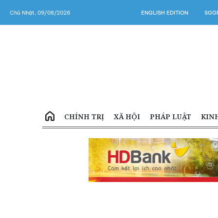
Chủ Nhật, 09/08/2026
ENGLISH EDITION
SGGP
CHÍNH TRỊ
XÃ HỘI
PHÁP LUẬT
KIN