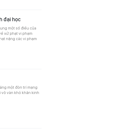
h đại học
sung một số điều của
về xử phạt vi phạm
phạt nặng các vi phạm
áng một đòn trí mạng
i vô vàn khó khăn kinh