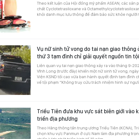
Theo kết luận của Hội đồng mỹ phẩm ASEAN, các sản
chất Cyclotetrasiloxane và Octamethylcyclotetrasiloxan
khỏi danh mục lưu thông để đảm bảo sức khỏe người 
Vụ nữ sinh tử vong do tai nạn giao thông 
thứ 3 tạm đình chỉ giải quyết nguồn tin t
Liên quan vụ tai nạn giao thông xảy ra vào tháng 9-202
Vĩnh Long (trước đây) khiến một nữ sinh tử vong, ngày
Viện KSND tối cao vừa ban hành quyết định tạm đình ch
về tội phạm “Không truy cứu trách nhiệm hình sự người
Triều Tiên đưa khu vực sát biên giới vào 
triển địa phương
Theo Hãng thông tấn trung ương Triều Tiên (KCNA), Tr
chọn khu vực Panmun ở cực Nam làm địa phương trọng
chiến lược phát triển kinh tế 10 năm.