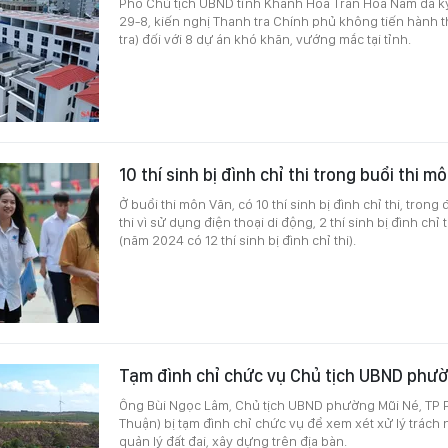
Phó Chủ tịch UBND tỉnh Khánh Hòa Trần Hòa Nam đã k
29-8, kiến nghị Thanh tra Chính phủ không tiến hành t
tra) đối với 8 dự án khó khăn, vướng mắc tại tỉnh.
10 thí sinh bị đình chỉ thi trong buổi thi m
Ở buổi thi môn Văn, có 10 thí sinh bị đình chỉ thi, trong 
thi vì sử dụng điện thoại di động, 2 thí sinh bị đình chỉ t
(năm 2024 có 12 thí sinh bị đình chỉ thi).
Tạm đình chỉ chức vụ Chủ tịch UBND phư
Ông Bùi Ngọc Lâm, Chủ tịch UBND phường Mũi Né, TP Ph
Thuận) bị tạm đình chỉ chức vụ để xem xét xử lý trách
quản lý đất đai, xây dựng trên địa bàn.