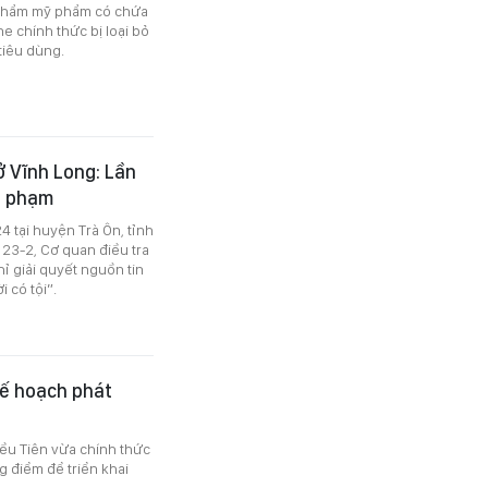
 phẩm mỹ phẩm có chứa
e chính thức bị loại bỏ
tiêu dùng.
ở Vĩnh Long: Lần
ội phạm
4 tại huyện Trà Ôn, tỉnh
 23-2, Cơ quan điều tra
ỉ giải quyết nguồn tin
 có tội”.
kế hoạch phát
iều Tiên vừa chính thức
 điểm để triển khai