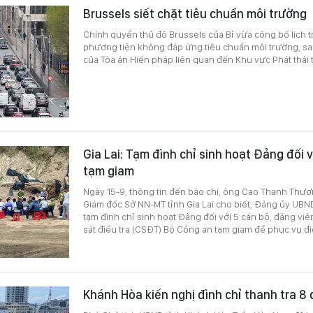
Brussels siết chặt tiêu chuẩn môi trường
Chính quyền thủ đô Brussels của Bỉ vừa công bố lịch t
phương tiện không đáp ứng tiêu chuẩn môi trường, sa
của Tòa án Hiến pháp liên quan đến Khu vực Phát thải t
Gia Lai: Tạm đình chỉ sinh hoạt Đảng đối v
tạm giam
Ngày 15-9, thông tin đến báo chí, ông Cao Thanh Thươn
Giám đốc Sở NN-MT tỉnh Gia Lai cho biết, Đảng ủy UBN
tạm đình chỉ sinh hoạt Đảng đối với 5 cán bộ, đảng vi
sát điều tra (CSĐT) Bộ Công an tạm giam để phục vụ điề
Khánh Hòa kiến nghị đình chỉ thanh tra 8 