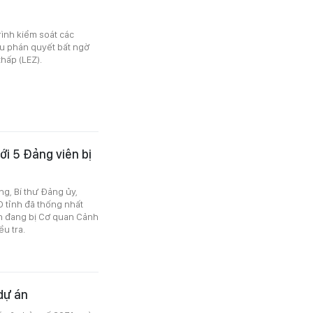
rình kiểm soát các
u phán quyết bất ngờ
hấp (LEZ).
ới 5 Đảng viên bị
g, Bí thư Đảng ủy,
D tỉnh đã thống nhất
ên đang bị Cơ quan Cảnh
u tra.
dự án