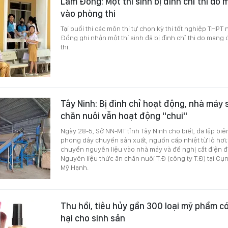
Lâm Đồng: Một thí sinh bị đình chỉ thi do 
vào phòng thi
Tại buổi thi các môn thi tự chọn kỳ thi tốt nghiệp THPT
Đồng ghi nhận một thí sinh đã bị đình chỉ thi do mang
thi.
Tây Ninh: Bị đình chỉ hoạt động, nhà máy 
chăn nuôi vẫn hoạt động "chui"
Ngày 28-5, Sở NN-MT tỉnh Tây Ninh cho biết, đã lập biê
phong dây chuyền sản xuất, nguồn cấp nhiệt từ lò hơ
chuyển nguyên liệu vào nhà máy và đề nghị cắt điện đ
Nguyên liệu thức ăn chăn nuôi T.Đ (công ty T.Đ) tại C
Mỹ Hạnh.
Thu hồi, tiêu hủy gần 300 loại mỹ phẩm c
hại cho sinh sản