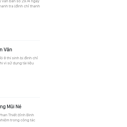
ý văn bản số 2974 ngày
hanh tra (đình chỉ thanh
ôn Văn
đó 8 thí sinh bị đình chỉ
hi vì sử dụng tài liệu
ờng Mũi Né
an Thiết (tỉnh Bình
 nhiệm trong công tác