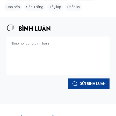
Đắp nền
Sóc Trăng
Xây lắp
Phân kỳ
BÌNH LUẬN
GỬI BÌNH LUẬN