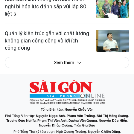
nghi bị hỏa lực đánh sập vùi lấp 80
liệt sĩ
Quản lý kiến trúc gắn với chất lượng
không gian công cộng và lợi ích
cộng đồng
Xem thêm
Tổng Biên tập:
Nguyễn Khắc Văn
Phó Tổng Biên tập:
Nguyễn Ngọc Anh
,
Phạm Văn Trường
,
Bùi Thị Hồng Sương
,
Trương Đức Nghĩa
,
Phạm Thị Vân Anh
,
Dương Văn Quang
,
Nguyễn Đức Hiển
,
Nguyễn Khắc Cường
,
Trần Gia Bảo
Phó Tổng Thư ký tòa soạn:
Ngô Quang Trưởng
,
Nguyễn Chiến Dũng
,