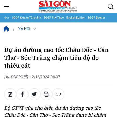
中文
SGGP Đầu tư Tài chính
SGGP Thể Thao
English Edition
SGGP Epaper
XÃ HỘI
Dự án đường cao tốc Châu Đốc - Cần
Thơ - Sóc Trăng chậm tiến độ do
thiếu cát
SGGPO
12/12/2024 06:37
Bộ GTVT vừa cho biết, dự án đường cao tốc
Châu Đốc - Cần Thơ - Sóc Trăng đang bị chậm