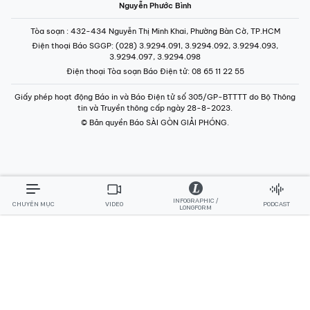
Nguyễn Phước Bình
Tòa soạn
: 432-434 Nguyễn Thị Minh Khai, Phường Bàn Cờ, TP.HCM
Điện thoại Báo SGGP
: (028) 3.9294.091, 3.9294.092, 3.9294.093,
3.9294.097, 3.9294.098
Điện thoại Tòa soạn Báo Điện tử
: 08 65 11 22 55
Giấy phép hoạt động Báo in và Báo Điện tử số 305/GP-BTTTT do Bộ Thông
tin và Truyền thông cấp ngày 28-8-2023.
© Bản quyền Báo SÀI GÒN GIẢI PHÓNG.
INFOGRAPHIC /
CHUYÊN MỤC
VIDEO
PODCAST
LONGFORM