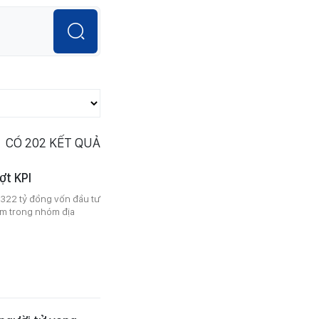
CÓ
202
KẾT QUẢ
ợt KPI
9.322 tỷ đồng vốn đầu tư
ằm trong nhóm địa