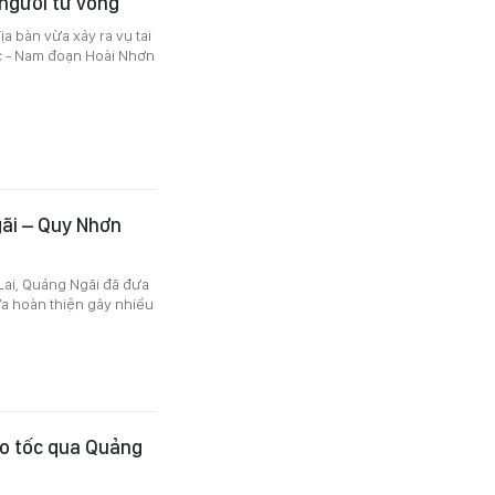
 người tử vong
ịa bàn vừa xảy ra vụ tai
ắc - Nam đoạn Hoài Nhơn
gãi – Quy Nhơn
Lai, Quảng Ngãi đã đưa
ưa hoàn thiện gây nhiều
o tốc qua Quảng