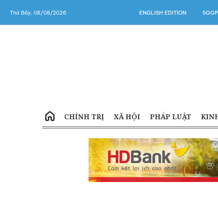
Thứ Bảy, 08/08/2026
ENGLISH EDITION
SGGP
CHÍNH TRỊ
XÃ HỘI
PHÁP LUẬT
KIN