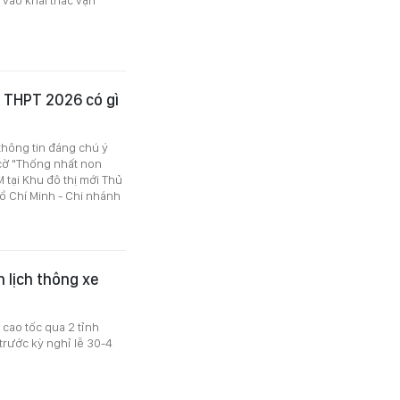
p THPT 2026 có gì
thông tin đáng chú ý
 cờ "Thống nhất non
 tại Khu đô thị mới Thủ
Hồ Chí Minh - Chi nhánh
 lịch thông xe
cao tốc qua 2 tỉnh
 trước kỳ nghỉ lễ 30-4