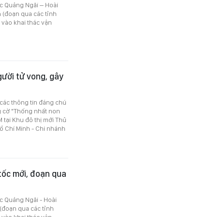
c Quảng Ngãi – Hoài
 (đoạn qua các tỉnh
 vào khai thác vận
gười tử vong, gây
 các thông tin đáng chú
g cờ "Thống nhất non
 tại Khu đô thị mới Thủ
Hồ Chí Minh - Chi nhánh
 tốc mới, đoạn qua
c Quảng Ngãi - Hoài
(đoạn qua các tỉnh
 vào khai thác vận