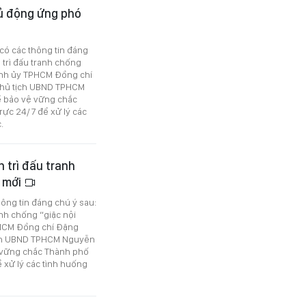
hủ động ứng phó
 có các thông tin đáng
n trì đấu tranh chống
hành ủy TPHCM Đồng chí
 Chủ tịch UBND TPHCM
ể bảo vệ vững chắc
rực 24/7 để xử lý các
.
n trì đấu tranh
m mới
hông tin đáng chú ý sau:
anh chống “giặc nội
TPHCM Đồng chí Đặng
tịch UBND TPHCM Nguyễn
ệ vững chắc Thành phố
ể xử lý các tình huống