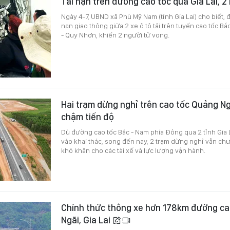
Tai nạn trên đường cao tốc qua Gia Lai, 2
Ngày 4-7, UBND xã Phù Mỹ Nam (tỉnh Gia Lai) cho biết, đ
nạn giao thông giữa 2 xe ô tô tải trên tuyến cao tốc B
- Quy Nhơn, khiến 2 người tử vong.
Hai trạm dừng nghỉ trên cao tốc Quảng N
chậm tiến độ
Dù đường cao tốc Bắc - Nam phía Đông qua 2 tỉnh Gia 
vào khai thác, song đến nay, 2 trạm dừng nghỉ vẫn ch
khó khăn cho các tài xế và lực lượng vận hành.
Chính thức thông xe hơn 178km đường ca
Ngãi, Gia Lai