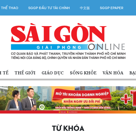
 THỂ THAO
SGGP ĐẦU TƯ TÀI CHÍNH
中文版
SGGP EPAPER
H TẾ
THẾ GIỚI
GIÁO DỤC
SỐNG KHỎE
VĂN HÓA
BẠ
TỪ KHÓA