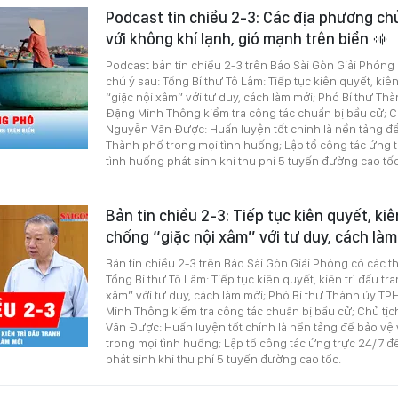
Podcast tin chiều 2-3: Các địa phương c
với không khí lạnh, gió mạnh trên biển
Podcast bản tin chiều 2-3 trên Báo Sài Gòn Giải Phóng
chú ý sau: Tổng Bí thư Tô Lâm: Tiếp tục kiên quyết, kiê
“giặc nội xâm” với tư duy, cách làm mới; Phó Bí thư T
Đặng Minh Thông kiểm tra công tác chuẩn bị bầu cử;
Nguyễn Văn Được: Huấn luyện tốt chính là nền tảng đ
Thành phố trong mọi tình huống; Lập tổ công tác ứng t
tình huống phát sinh khi thu phí 5 tuyến đường cao tốc
Bản tin chiều 2-3: Tiếp tục kiên quyết, kiê
chống “giặc nội xâm” với tư duy, cách là
Bản tin chiều 2-3 trên Báo Sài Gòn Giải Phóng có các t
Tổng Bí thư Tô Lâm: Tiếp tục kiên quyết, kiên trì đấu tr
xâm” với tư duy, cách làm mới; Phó Bí thư Thành ủy 
Minh Thông kiểm tra công tác chuẩn bị bầu cử; Chủ 
Văn Được: Huấn luyện tốt chính là nền tảng để bảo v
trong mọi tình huống; Lập tổ công tác ứng trực 24/7 đ
phát sinh khi thu phí 5 tuyến đường cao tốc.