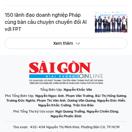
150 lãnh đạo doanh nghiệp Pháp
cùng bàn câu chuyện chuyển đổi AI
với FPT
Xem thêm
Tổng Biên tập:
Nguyễn Khắc Văn
Phó Tổng Biên tập:
Nguyễn Ngọc Anh
,
Phạm Văn Trường
,
Bùi Thị Hồng Sương
,
Trương Đức Nghĩa
,
Phạm Thị Vân Anh
,
Dương Văn Quang
,
Nguyễn Đức Hiển
,
Nguyễn Khắc Cường
,
Trần Gia Bảo
Phó Tổng Thư ký tòa soạn:
Ngô Quang Trưởng
,
Nguyễn Chiến Dũng
,
Nguyễn Phước Bình
Tòa soạn
: 432-434 Nguyễn Thị Minh Khai, Phường Bàn Cờ, TP.HCM