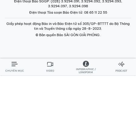
Điện thoại Báo SGGP
: (028) 3.9294.091, 3.9294.092, 3.9294.093,
3.9294.097, 3.9294.098
Điện thoại Tòa soạn Báo Điện tử
: 08 65 11 22 55
Giấy phép hoạt động Báo in và Báo Điện tử số 305/GP-BTTTT do Bộ Thông
tin và Truyền thông cấp ngày 28-8-2023.
© Bản quyền Báo SÀI GÒN GIẢI PHÓNG.
INFOGRAPHIC /
CHUYÊN MỤC
VIDEO
PODCAST
LONGFORM