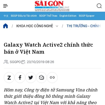
中文
SGGP Đầu tư Tài chính
SGGP Thể Thao
English Edition
SGGP Epaper
KHOA HỌC CÔNG NGHỆ
THỊ TRƯỜNG - CHÍNH S
Galaxy Watch Active2 chính thức
bán ở Việt Nam
SGGPO
23/10/2019 08:26
Hôm nay, Công ty điện tử Samsung Vina chính
thức giới thiệu đồng hồ thông minh Galaxy
Watch Active2 tại Việt Nam với khả năng theo