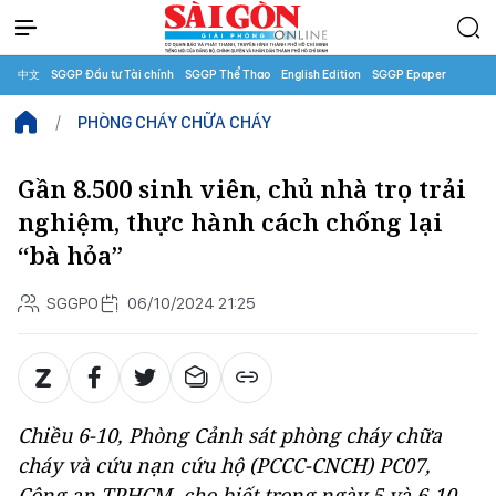
中文
SGGP Đầu tư Tài chính
SGGP Thể Thao
English Edition
SGGP Epaper
PHÒNG CHÁY CHỮA CHÁY
Gần 8.500 sinh viên, chủ nhà trọ trải
nghiệm, thực hành cách chống lại
“bà hỏa”
SGGPO
06/10/2024 21:25
Chiều 6-10, Phòng Cảnh sát phòng cháy chữa
cháy và cứu nạn cứu hộ (PCCC-CNCH) PC07,
Công an TPHCM, cho biết trong ngày 5 và 6-10,