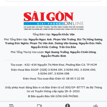
Tổng Biên tập:
Nguyễn Khắc Văn
Phó Tổng Biên tập:
Nguyễn Ngọc Anh
,
Phạm Văn Trường
,
Bùi Thị Hồng Sương
,
Trương Đức Nghĩa
,
Phạm Thị Vân Anh
,
Dương Văn Quang
,
Nguyễn Đức Hiển
,
Nguyễn Khắc Cường
,
Trần Gia Bảo
Phó Tổng Thư ký tòa soạn:
Ngô Quang Trưởng
,
Nguyễn Chiến Dũng
,
Nguyễn Phước Bình
Tòa soạn
: 432-434 Nguyễn Thị Minh Khai, Phường Bàn Cờ, TP.HCM
Điện thoại Báo SGGP
: (028) 3.9294.091, 3.9294.092, 3.9294.093,
3.9294.097, 3.9294.098
Điện thoại Tòa soạn Báo Điện tử
: 08 65 11 22 55
Giấy phép hoạt động Báo in và Báo Điện tử số 305/GP-BTTTT do Bộ Thông
tin và Truyền thông cấp ngày 28-8-2023.
© Bản quyền Báo SÀI GÒN GIẢI PHÓNG.