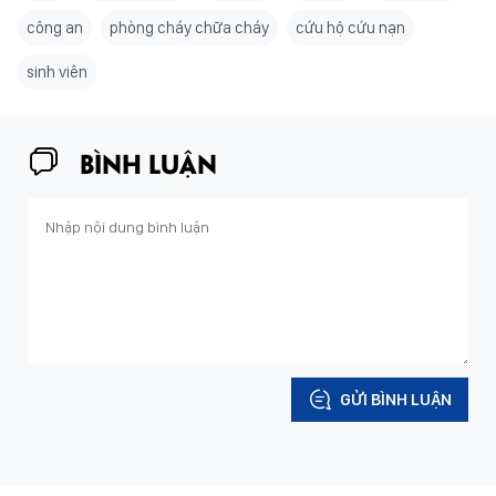
công an
phòng cháy chữa cháy
cứu hộ cứu nạn
sinh viên
BÌNH LUẬN
GỬI BÌNH LUẬN