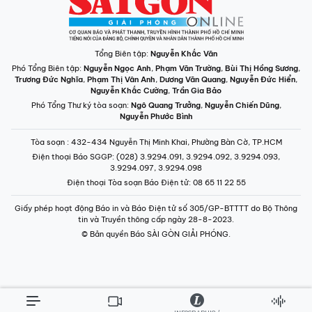
Tổng Biên tập:
Nguyễn Khắc Văn
Phó Tổng Biên tập:
Nguyễn Ngọc Anh
,
Phạm Văn Trường
,
Bùi Thị Hồng Sương
,
Trương Đức Nghĩa
,
Phạm Thị Vân Anh
,
Dương Văn Quang
,
Nguyễn Đức Hiển
,
Nguyễn Khắc Cường
,
Trần Gia Bảo
Phó Tổng Thư ký tòa soạn:
Ngô Quang Trưởng
,
Nguyễn Chiến Dũng
,
Nguyễn Phước Bình
Tòa soạn
: 432-434 Nguyễn Thị Minh Khai, Phường Bàn Cờ, TP.HCM
Điện thoại Báo SGGP
: (028) 3.9294.091, 3.9294.092, 3.9294.093,
3.9294.097, 3.9294.098
Điện thoại Tòa soạn Báo Điện tử
: 08 65 11 22 55
Giấy phép hoạt động Báo in và Báo Điện tử số 305/GP-BTTTT do Bộ Thông
tin và Truyền thông cấp ngày 28-8-2023.
© Bản quyền Báo SÀI GÒN GIẢI PHÓNG.