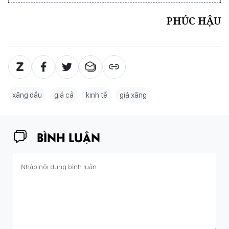
PHÚC HẬU
xăng dầu
giá cả
kinh tế
giá xăng
BÌNH LUẬN