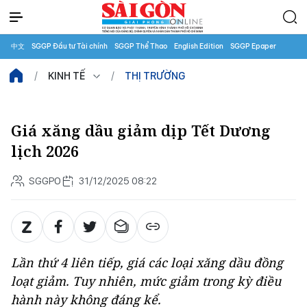
中文
SGGP Đầu tư Tài chính
SGGP Thể Thao
English Edition
SGGP Epaper
KINH TẾ
THỊ TRƯỜNG
Giá xăng dầu giảm dịp Tết Dương
lịch 2026
SGGPO
31/12/2025 08:22
Lần thứ 4 liên tiếp, giá các loại xăng dầu đồng
loạt giảm. Tuy nhiên, mức giảm trong kỳ điều
hành này không đáng kể.