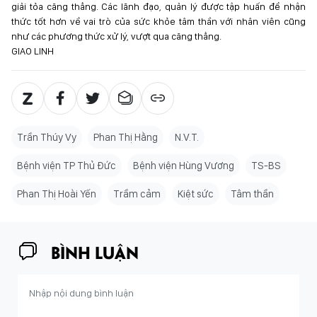
giải tỏa căng thẳng. Các lãnh đạo, quản lý được tập huấn để nhận
thức tốt hơn về vai trò của sức khỏe tâm thần với nhân viên cũng
như các phương thức xử lý, vượt qua căng thẳng.
GIAO LINH
Trần Thúy Vy
Phan Thị Hằng
N.V.T.
Bệnh viện TP Thủ Đức
Bệnh viện Hùng Vương
TS-BS
Phan Thị Hoài Yến
Trầm cảm
Kiệt sức
Tâm thần
BÌNH LUẬN