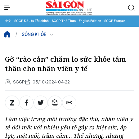
中文
SGGP Đầu tư Tài chính
SGGP Thể Thao
English Edition
SGGP Epaper
SỐNG KHỎE
Gỡ “rào cản” chăm lo sức khỏe tâm
thần cho nhân viên y tế
SGGP
05/10/2024 04:22
Làm việc trong môi trường đặc thù, nhân viên y
tế đối mặt với nhiều yếu tố gây ra kiệt sức, áp
lực, mệt mỏi, trầm cảm… Thế nhưng, những