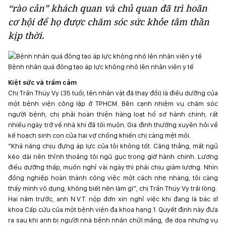
“rào cản” khách quan và chủ quan đã trì hoãn
cơ hội để họ được chăm sóc sức khỏe tâm thần
kịp thời.
Bệnh nhân quá đông tạo áp lực không nhỏ lên nhân viên y tế
Kiệt sức và trầm cảm
Chị Trần Thúy Vy (35 tuổi, tên nhân vật đã thay đổi) là điều dưỡng của
một bệnh viện công lập ở TPHCM. Bên cạnh nhiệm vụ chăm sóc
người bệnh, chị phải hoàn thiện hàng loạt hồ sơ hành chính, rất
nhiều ngày trở về nhà khi đã tối muộn. Gia đình thường xuyên hỏi về
kế hoạch sinh con của hai vợ chồng khiến chị càng mệt mỏi.
“Khả năng chịu đựng áp lực của tôi không tốt. Căng thẳng, mất ngủ
kéo dài nên thỉnh thoảng tôi ngủ gục trong giờ hành chính. Lương
điều dưỡng thấp, muốn nghỉ vài ngày thì phải chịu giảm lương. Nhìn
đồng nghiệp hoàn thành công việc một cách nhẹ nhàng, tôi càng
thấy mình vô dụng, không biết nên làm gì”, chị Trần Thúy Vy trải lòng.
Hai năm trước, anh N.V.T. nộp đơn xin nghỉ việc khi đang là bác sĩ
khoa Cấp cứu của một bệnh viện đa khoa hạng 1. Quyết định này đưa
ra sau khi anh bị người nhà bệnh nhân chửi mắng, đe dọa nhưng vụ