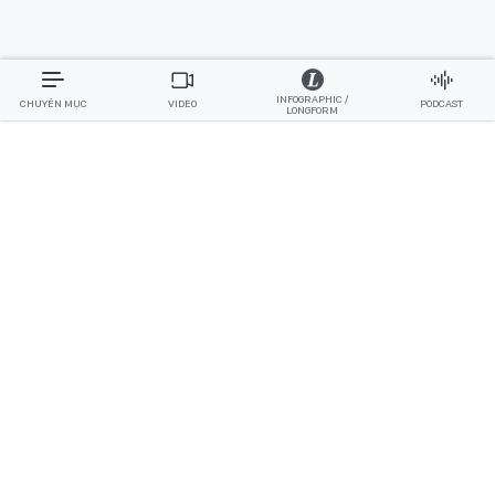
INFOGRAPHIC /
CHUYÊN MỤC
VIDEO
PODCAST
LONGFORM