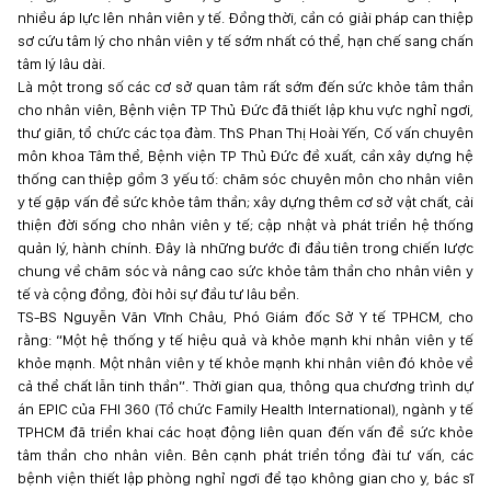
nhiều áp lực lên nhân viên y tế. Đồng thời, cần có giải pháp can thiệp
sơ cứu tâm lý cho nhân viên y tế sớm nhất có thể, hạn chế sang chấn
tâm lý lâu dài.
Là một trong số các cơ sở quan tâm rất sớm đến sức khỏe tâm thần
cho nhân viên, Bệnh viện TP Thủ Đức đã thiết lập khu vực nghỉ ngơi,
thư giãn, tổ chức các tọa đàm. ThS Phan Thị Hoài Yến, Cố vấn chuyên
môn khoa Tâm thể, Bệnh viện TP Thủ Đức đề xuất, cần xây dựng hệ
thống can thiệp gồm 3 yếu tố: chăm sóc chuyên môn cho nhân viên
y tế gặp vấn đề sức khỏe tâm thần; xây dựng thêm cơ sở vật chất, cải
thiện đời sống cho nhân viên y tế; cập nhật và phát triển hệ thống
quản lý, hành chính. Đây là những bước đi đầu tiên trong chiến lược
chung về chăm sóc và nâng cao sức khỏe tâm thần cho nhân viên y
tế và cộng đồng, đòi hỏi sự đầu tư lâu bền.
TS-BS Nguyễn Văn Vĩnh Châu, Phó Giám đốc Sở Y tế TPHCM, cho
rằng: “Một hệ thống y tế hiệu quả và khỏe mạnh khi nhân viên y tế
khỏe mạnh. Một nhân viên y tế khỏe mạnh khi nhân viên đó khỏe về
cả thể chất lẫn tinh thần”. Thời gian qua, thông qua chương trình dự
án EPIC của FHI 360 (Tổ chức Family Health International), ngành y tế
TPHCM đã triển khai các hoạt động liên quan đến vấn đề sức khỏe
tâm thần cho nhân viên. Bên cạnh phát triển tổng đài tư vấn, các
bệnh viện thiết lập phòng nghỉ ngơi để tạo không gian cho y, bác sĩ