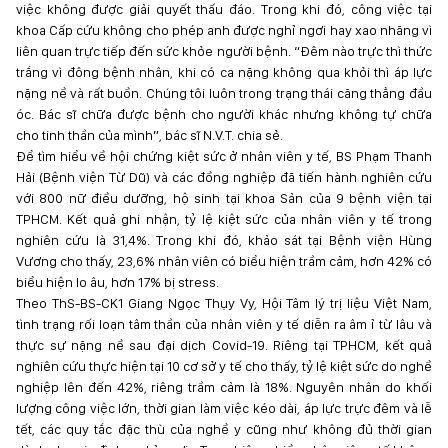
việc không được giải quyết thấu đáo. Trong khi đó, công việc tại
khoa Cấp cứu không cho phép anh được nghỉ ngơi hay xao nhãng vì
liên quan trực tiếp đến sức khỏe người bệnh. “Đêm nào trực thì thức
trắng vì đông bệnh nhân, khi có ca nặng không qua khỏi thì áp lực
nặng nề và rất buồn. Chúng tôi luôn trong trạng thái căng thẳng đầu
óc. Bác sĩ chữa được bệnh cho người khác nhưng không tự chữa
cho tinh thần của mình”, bác sĩ N.V.T. chia sẻ.
Để tìm hiểu về hội chứng kiệt sức ở nhân viên y tế, BS Phạm Thanh
Hải (Bệnh viện Từ Dũ) và các đồng nghiệp đã tiến hành nghiên cứu
với 800 nữ điều dưỡng, hộ sinh tại khoa Sản của 9 bệnh viện tại
TPHCM. Kết quả ghi nhận, tỷ lệ kiệt sức của nhân viên y tế trong
nghiên cứu là 31,4%. Trong khi đó, khảo sát tại Bệnh viện Hùng
Vương cho thấy, 23,6% nhân viên có biểu hiện trầm cảm, hơn 42% có
biểu hiện lo âu, hơn 17% bị stress.
Theo ThS-BS-CK1 Giang Ngọc Thụy Vy, Hội Tâm lý trị liệu Việt Nam,
tình trạng rối loạn tâm thần của nhân viên y tế diễn ra âm ỉ từ lâu và
thực sự nặng nề sau đại dịch Covid-19. Riêng tại TPHCM, kết quả
nghiên cứu thực hiện tại 10 cơ sở y tế cho thấy, tỷ lệ kiệt sức do nghề
nghiệp lên đến 42%, riêng trầm cảm là 18%. Nguyên nhân do khối
lượng công việc lớn, thời gian làm việc kéo dài, áp lực trực đêm và lễ
tết, các quy tắc đặc thù của nghề y cũng như không đủ thời gian