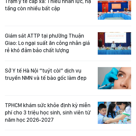
Trạm y tế cấp xã: Thiếu nhân lực, hạ
tầng còn nhiều bất cập
Giám sát ATTP tại phường Thuận
Giao: Lo ngại suất ăn công nhân giá
rẻ khó đảm bảo chất lượng
Sở Y tế Hà Nội “tuýt còi” dịch vụ
truyền NMN và tế bào gốc làm đẹp
TPHCM khám sức khỏe định kỳ miễn
phí cho 3 triệu học sinh, sinh viên từ
năm học 2026-2027