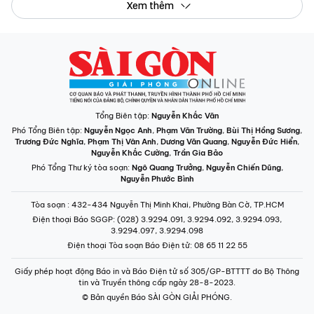
Xem thêm
Tổng Biên tập:
Nguyễn Khắc Văn
Phó Tổng Biên tập:
Nguyễn Ngọc Anh
,
Phạm Văn Trường
,
Bùi Thị Hồng Sương
,
Trương Đức Nghĩa
,
Phạm Thị Vân Anh
,
Dương Văn Quang
,
Nguyễn Đức Hiển
,
Nguyễn Khắc Cường
,
Trần Gia Bảo
Phó Tổng Thư ký tòa soạn:
Ngô Quang Trưởng
,
Nguyễn Chiến Dũng
,
Nguyễn Phước Bình
Tòa soạn
: 432-434 Nguyễn Thị Minh Khai, Phường Bàn Cờ, TP.HCM
Điện thoại Báo SGGP
: (028) 3.9294.091, 3.9294.092, 3.9294.093,
3.9294.097, 3.9294.098
Điện thoại Tòa soạn Báo Điện tử
: 08 65 11 22 55
Giấy phép hoạt động Báo in và Báo Điện tử số 305/GP-BTTTT do Bộ Thông
tin và Truyền thông cấp ngày 28-8-2023.
© Bản quyền Báo SÀI GÒN GIẢI PHÓNG.