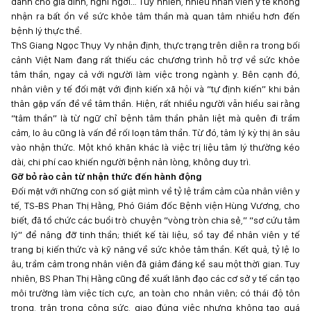
dành cho gia đình, nghỉ ngơi… Tuy nhiên, nhiều nhân viên y tế không
nhận ra bất ổn về sức khỏe tâm thần mà quan tâm nhiều hơn đến
bệnh lý thực thể.
ThS Giang Ngọc Thụy Vy nhận định, thực trạng trên diễn ra trong bối
cảnh Việt Nam đang rất thiếu các chương trình hỗ trợ về sức khỏe
tâm thần, ngay cả với người làm việc trong ngành y. Bên cạnh đó,
nhân viên y tế đối mặt với định kiến xã hội và “tự định kiến” khi bản
thân gặp vấn đề về tâm thần. Hiện, rất nhiều người vẫn hiểu sai rằng
“tâm thần” là từ ngữ chỉ bệnh tâm thần phân liệt mà quên đi trầm
cảm, lo âu cũng là vấn đề rối loạn tâm thần. Từ đó, tâm lý kỳ thị ăn sâu
vào nhận thức. Một khó khăn khác là việc trị liệu tâm lý thường kéo
dài, chi phí cao khiến người bệnh nản lòng, không duy trì.
Gỡ bỏ rào cản từ nhận thức đến hành động
Đối mặt với những con số giật mình về tỷ lệ trầm cảm của nhân viên y
tế, TS-BS Phan Thị Hằng, Phó Giám đốc Bệnh viện Hùng Vương, cho
biết, đã tổ chức các buổi trò chuyện “vòng tròn chia sẻ,” “sơ cứu tâm
lý” để nâng đỡ tinh thần; thiết kế tài liệu, sổ tay để nhân viên y tế
trang bị kiến thức và kỹ năng về sức khỏe tâm thần. Kết quả, tỷ lệ lo
âu, trầm cảm trong nhân viên đã giảm đáng kể sau một thời gian. Tuy
nhiên, BS Phan Thị Hằng cũng đề xuất lãnh đạo các cơ sở y tế cần tạo
môi trường làm việc tích cực, an toàn cho nhân viên; có thái độ tôn
trọng, trân trọng công sức, giao đúng việc nhưng không tạo quá