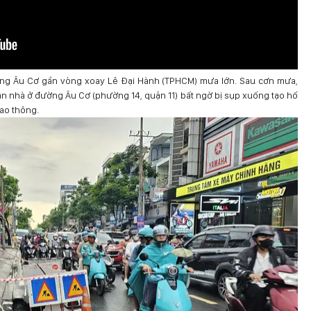
ờng Âu Cơ gần vòng xoay Lê Đại Hành (TPHCM) mưa lớn. Sau cơn mưa,
ăn nhà ở đường Âu Cơ (phường 14, quận 11) bất ngờ bị sụp xuống tạo hố
ao thông.