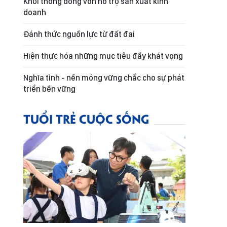
Khơi thông dòng vốn hỗ trợ sản xuất kinh
doanh
Đánh thức nguồn lực từ đất đai
Hiện thực hóa những mục tiêu đầy khát vọng
Nghĩa tình - nền móng vững chắc cho sự phát
triển bền vững
TUỔI TRẺ CUỘC SỐNG