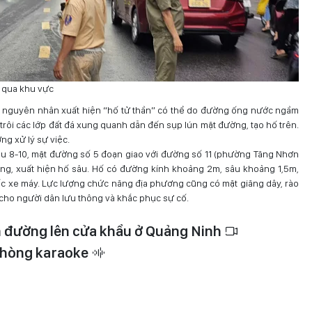
g qua khu vực
 nguyên nhân xuất hiện “hố tử thần” có thể do đường ống nước ngầm
n trôi các lớp đất đá xung quanh dẫn đến sụp lún mặt đường, tạo hố trên.
g xử lý sự việc.
ều 8-10, mặt đường số 5 đoạn giao với đường số 11 (phường Tăng Nhơn
ọng, xuất hiện hố sâu. Hố có đường kính khoảng 2m, sâu khoảng 1,5m,
ếc xe máy. Lực lượng chức năng địa phương cũng có mặt giăng dây, rào
 cho người dân lưu thông và khắc phục sự cố.
ên đường lên cửa khẩu ở Quảng Ninh
 phòng karaoke