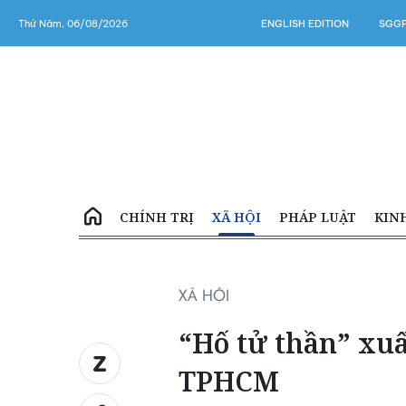
Thứ Năm, 06/08/2026
ENGLISH EDITION
SGGP
CHÍNH TRỊ
XÃ HỘI
PHÁP LUẬT
KIN
XÃ HỘI
“Hố tử thần” xu
TPHCM