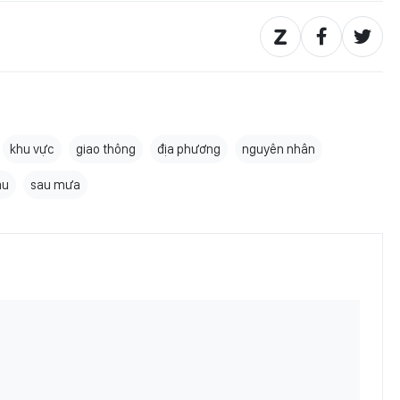
khu vực
giao thông
địa phương
nguyên nhân
âu
sau mưa