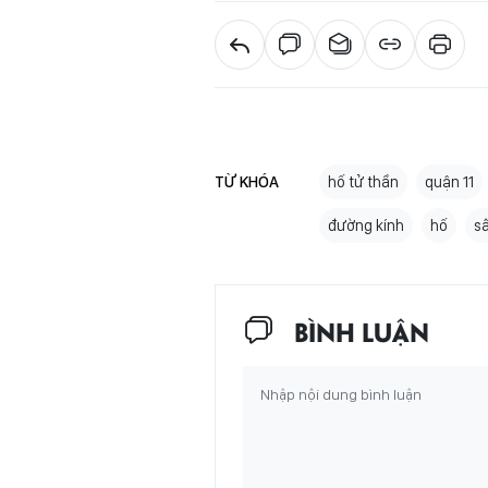
TỪ KHÓA
hố tử thần
quận 11
đường kính
hố
s
BÌNH LUẬN