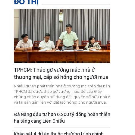
ĐÔ THỊ
TPHCM: Tháo gỡ vướng mắc nhà ở
thương mại, cấp sổ hồng cho người mua
Nhiều dự án phát triển nhà ở thương mại trên địa bàn
TPHCM đã được tháo gỡ vướng mắc, để cấp Giấy
chứng nhận quyền sử dụng đất, quyền sở hữu nhà ở
và tài sản gắn liền với đất (sổ hồng) cho người mua.
Đà Nẵng đầu tư hơn 6.200 tỷ đồng hoàn thiện
hạ tầng cảng Liên Chiểu
Khảo sát 4 dự án thuộc chương trình chỉnh