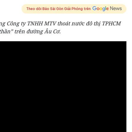
Theo dõi Báo Sài Gòn Giải Phóng trên
ùng Công ty TNHH MTV thoát nước đô thị TPHCM
thần” trên đường Âu Cơ.