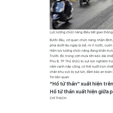
Lực lượng chức năng điều tiết giao thôn
Bước đầu, cơ quan chức năng nhận định,
phía dưới lâu ngày bị bể, rò rỉ nước, cuố
Hiện lực lượng chức năng đang khẩn trươn
Trước đó, trong cơn mưa lớn kéo dài chi
Phú B, TP Thủ Đức) bị sụt lún nghiêm tr
nằm cạnh nắp cống, có thể nuốt trọn chi
chắn khu vực bị sụt lún, đảm bảo an toàn
Tin liên quan
“Hố tử thần” xuất hiện tr
Hố tử thần xuất hiện giữa
CHÍ THẠCH