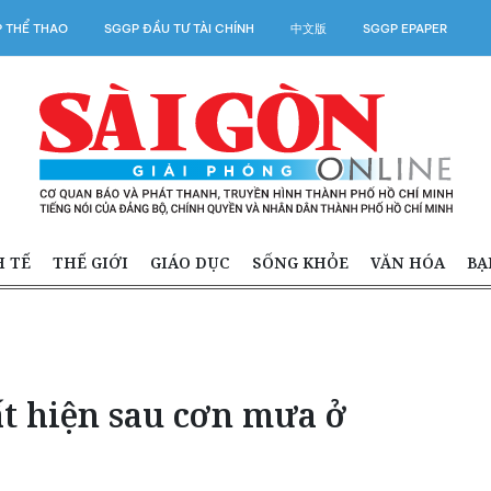
 THỂ THAO
SGGP ĐẦU TƯ TÀI CHÍNH
中文版
SGGP EPAPER
H TẾ
THẾ GIỚI
GIÁO DỤC
SỐNG KHỎE
VĂN HÓA
BẠ
ất hiện sau cơn mưa ở