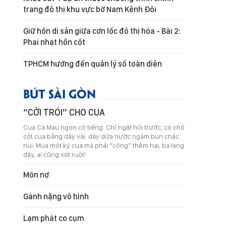
trang đô thị khu vực bờ Nam Kênh Đôi
Giữ hồn di sản giữa cơn lốc đô thị hóa - Bài 2:
Phai nhạt hồn cốt
TPHCM hướng đến quản lý số toàn diện
BÚT SÀI GÒN
“CỞI TRÓI” CHO CUA
Cua Cà Mau ngon có tiếng. Chỉ ngặt hồi trước, có chỗ
cột cua bằng dây vải, dây dừa nước ngâm bùn chắc
nụi. Mua một ký cua mà phải “cõng” thêm hai, ba lạng
dây, ai cũng xót ruột!
Món nợ
Gánh nặng vô hình
Lạm phát co cụm