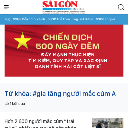
中文
SGGP Đầu tư Tài chính
SGGP Thể Thao
English Edition
SGGP Epaper
Từ khóa:
#gia tăng người mắc cúm A
có
1
kết quả
Hơn 2.600 người mắc cúm “trái