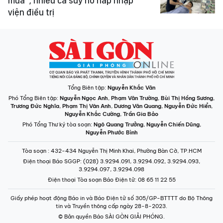
mùa”, nhiều ca suy hô hấp nhập
viện điều trị
Tổng Biên tập:
Nguyễn Khắc Văn
Phó Tổng Biên tập:
Nguyễn Ngọc Anh
,
Phạm Văn Trường
,
Bùi Thị Hồng Sương
,
Trương Đức Nghĩa
,
Phạm Thị Vân Anh
,
Dương Văn Quang
,
Nguyễn Đức Hiển
,
Nguyễn Khắc Cường
,
Trần Gia Bảo
Phó Tổng Thư ký tòa soạn:
Ngô Quang Trưởng
,
Nguyễn Chiến Dũng
,
Nguyễn Phước Bình
Tòa soạn
: 432-434 Nguyễn Thị Minh Khai, Phường Bàn Cờ, TP.HCM
Điện thoại Báo SGGP
: (028) 3.9294.091, 3.9294.092, 3.9294.093,
3.9294.097, 3.9294.098
Điện thoại Tòa soạn Báo Điện tử
: 08 65 11 22 55
Giấy phép hoạt động Báo in và Báo Điện tử số 305/GP-BTTTT do Bộ Thông
tin và Truyền thông cấp ngày 28-8-2023.
© Bản quyền Báo SÀI GÒN GIẢI PHÓNG.