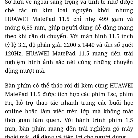
Sở hữu vẻ ngoài sang trọng và tinh tế nhờ được
chế tác từ kim loại nguyên khối, nhưng
HUAWEI MatePad 11.5 chỉ nhẹ 499 gam và
mỏng 6,85 mm, giúp người dùng dễ dàng mang
theo khi cần di chuyển. Với màn hình 11.5 inch
tỷ lệ 3:2, độ phân giải 2200 x 1440 và tần số quét
120Hz, HUAWEI MatePad 11.5 mang đến trải
nghiệm hình ảnh sắc nét cùng những chuyển
động mượt mà.
Bàn phím có thể tháo rời đi kèm cùng HUAWEI
MatePad 11.5 được tích hợp các phím Esc, phím
Fn, hỗ trợ thao tác nhanh trong các buổi học
online hoặc làm việc trên lớp mà không mất
thời gian làm quen. Với hành trình phím 1,5
mm, bàn phím mang đến trải nghiệm gõ máy
thoải mái, dễ dàng và tiện lợi cho người dùng.