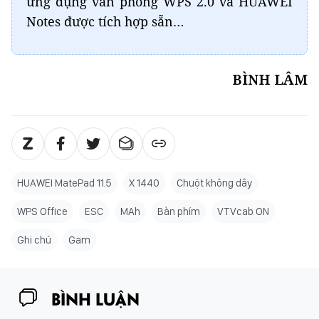
ứng dụng văn phòng WPS 2.0 và HUAWEI
Notes được tích hợp sẵn…
BÌNH LÂM
HUAWEI MatePad 11.5
X 1440
Chuột không dây
WPS Office
ESC
MAh
Bàn phím
VTVcab ON
Ghi chú
Gam
BÌNH LUẬN