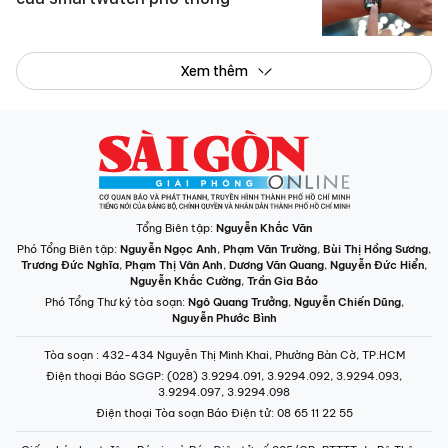
Xem thêm
Tổng Biên tập:
Nguyễn Khắc Văn
Phó Tổng Biên tập:
Nguyễn Ngọc Anh
,
Phạm Văn Trường
,
Bùi Thị Hồng Sương
,
Trương Đức Nghĩa
,
Phạm Thị Vân Anh
,
Dương Văn Quang
,
Nguyễn Đức Hiển
,
Nguyễn Khắc Cường
,
Trần Gia Bảo
Phó Tổng Thư ký tòa soạn:
Ngô Quang Trưởng
,
Nguyễn Chiến Dũng
,
Nguyễn Phước Bình
Tòa soạn
: 432-434 Nguyễn Thị Minh Khai, Phường Bàn Cờ, TP.HCM
Điện thoại Báo SGGP
: (028) 3.9294.091, 3.9294.092, 3.9294.093,
3.9294.097, 3.9294.098
Điện thoại Tòa soạn Báo Điện tử
: 08 65 11 22 55