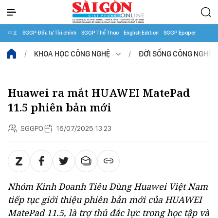
中文
SGGP Đầu tư Tài chính
SGGP Thể Thao
English Edition
SGGP Epaper
KHOA HỌC CÔNG NGHỆ
ĐỜI SỐNG CÔNG NGHỆ
Huawei ra mắt HUAWEI MatePad
11.5 phiên bản mới
SGGPO
16/07/2025 13:23
Nhóm Kinh Doanh Tiêu Dùng Huawei Việt Nam
tiếp tục giới thiệu phiên bản mới của HUAWEI
MatePad 11.5, là trợ thủ đắc lực trong học tập và