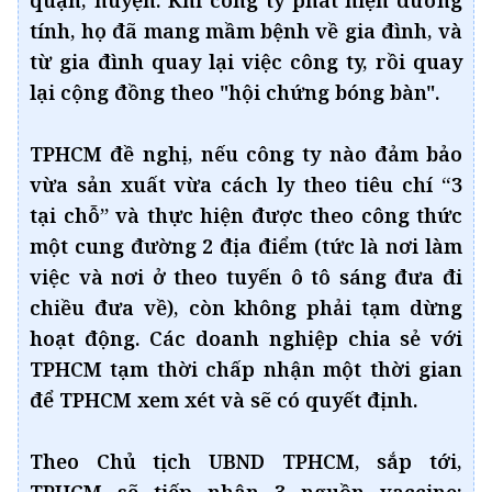
tính, họ đã mang mầm bệnh về gia đình, và
từ gia đình quay lại việc công ty, rồi quay
lại cộng đồng theo "hội chứng bóng bàn".
TPHCM đề nghị, nếu công ty nào đảm bảo
vừa sản xuất vừa cách ly theo tiêu chí “3
tại chỗ” và thực hiện được theo công thức
một cung đường 2 địa điểm (tức là nơi làm
việc và nơi ở theo tuyến ô tô sáng đưa đi
chiều đưa về), còn không phải tạm dừng
hoạt động. Các doanh nghiệp chia sẻ với
TPHCM tạm thời chấp nhận một thời gian
để TPHCM xem xét và sẽ có quyết định.
Theo Chủ tịch UBND TPHCM, sắp tới,
TPHCM sẽ tiếp nhận 3 nguồn vaccine: