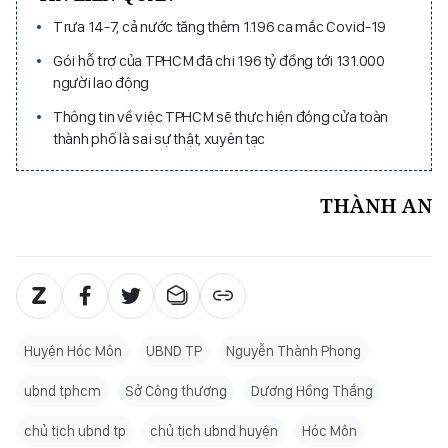
Trưa 14-7, cả nước tăng thêm 1.196 ca mắc Covid-19
Gói hỗ trợ của TPHCM đã chi 196 tỷ đồng tới 131.000
người lao động
Thông tin về việc TPHCM sẽ thực hiện đóng cửa toàn
thành phố là sai sự thật, xuyên tạc
THÀNH AN
Huyện Hóc Môn
UBND TP
Nguyễn Thành Phong
ubnd tphcm
Sở Công thương
Dương Hồng Thắng
chủ tịch ubnd tp
chủ tịch ubnd huyện
Hóc Môn