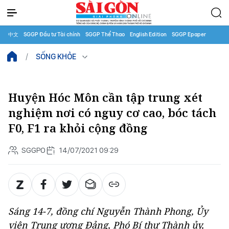
中文
SGGP Đầu tư Tài chính
SGGP Thể Thao
English Edition
SGGP Epaper
SỐNG KHỎE
Huyện Hóc Môn cần tập trung xét
nghiệm nơi có nguy cơ cao, bóc tách
F0, F1 ra khỏi cộng đồng
SGGPO
14/07/2021 09:29
Sáng 14-7, đồng chí Nguyễn Thành Phong, Ủy
viên Trung ương Đảng, Phó Bí thư Thành ủy,