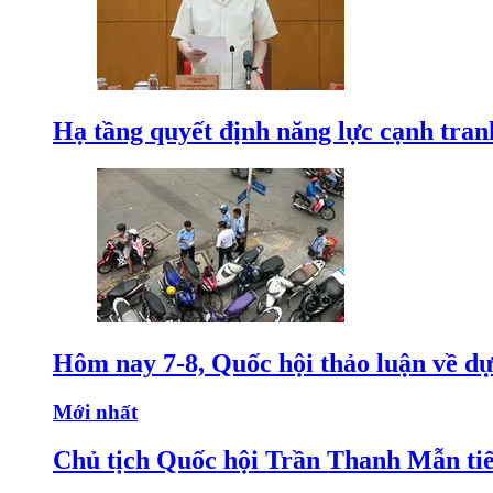
Hạ tầng quyết định năng lực cạnh tran
Hôm nay 7-8, Quốc hội thảo luận về dự
Mới nhất
Chủ tịch Quốc hội Trần Thanh Mẫn tiế