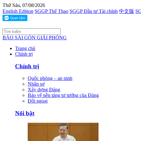
Thứ Sáu, 07/08/2026
English Edition
SGGP Thể Thao
SGGP Đầu tư Tài chính
中文版
SG
BÁO SÀI GÒN GIẢI PHÓNG
Trang chủ
Chính trị
Chính trị
Quốc phòng – an ninh
Nhân sự
Xây dựng Đảng
Bảo vệ nền tảng tư tưởng của Đảng
Đối ngoại
Nổi bật