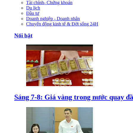
Tài chính- Chứng khoán
Du lịch
Đầu tư
Doanh nghiệp - Doanh nhân
Chuyển động kinh tế & Đời sống 24H
Nổi bật
Sáng 7-8: Giá vàng trong nước quay đ