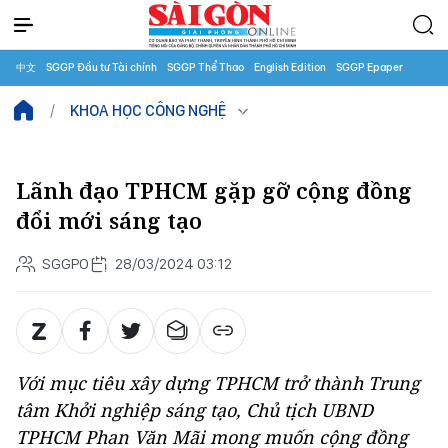
中文
SGGP Đầu tư Tài chính
SGGP Thể Thao
English Edition
SGGP Epaper
KHOA HỌC CÔNG NGHỆ
Lãnh đạo TPHCM gặp gỡ cộng đồng
đổi mới sáng tạo
SGGPO
28/03/2024 03:12
Với mục tiêu xây dựng TPHCM trở thành Trung
tâm Khởi nghiệp sáng tạo, Chủ tịch UBND
TPHCM Phan Văn Mãi mong muốn cộng đồng