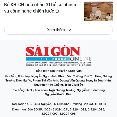
Bộ KH-CN tiếp nhận 31 hồ sơ nhiệm
vụ công nghệ chiến lược
Xem thêm
Tổng Biên tập:
Nguyễn Khắc Văn
Phó Tổng Biên tập:
Nguyễn Ngọc Anh
,
Phạm Văn Trường
,
Bùi Thị Hồng Sương
,
Trương Đức Nghĩa
,
Phạm Thị Vân Anh
,
Dương Văn Quang
,
Nguyễn Đức Hiển
,
Nguyễn Khắc Cường
,
Trần Gia Bảo
Phó Tổng Thư ký tòa soạn:
Ngô Quang Trưởng
,
Nguyễn Chiến Dũng
,
Nguyễn Phước Bình
Tòa soạn
: 432-434 Nguyễn Thị Minh Khai, Phường Bàn Cờ, TP.HCM
Điện thoại Báo SGGP
: (028) 3.9294.091, 3.9294.092, 3.9294.093,
3.9294.097, 3.9294.098