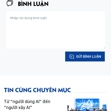
BÌNH LUẬN
GỬI BÌNH LUẬN
TIN CÙNG CHUYÊN MỤC
Từ “người dùng AI” đến
“người xây AI”