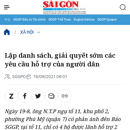
中文
SGGP Đầu tư Tài chính
SGGP Thể Thao
English Edition
SGGP Epaper
XÃ HỘI
Lập danh sách, giải quyết sớm các
yêu cầu hỗ trợ của người dân
SGGPO
19/08/2021 08:01
Ngày 19-8, ông N.T.P ngụ tổ 11, khu phố 2,
phường Phú Mỹ (quận 7) có phản ánh đến Báo
SGGP, tại tổ 11, chỉ có 4 hộ được lãnh hỗ trợ 2