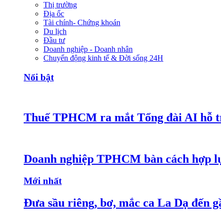
Thị trường
Địa ốc
Tài chính- Chứng khoán
Du lịch
Đầu tư
Doanh nghiệp - Doanh nhân
Chuyển động kinh tế & Đời sống 24H
Nổi bật
Thuế TPHCM ra mắt Tổng đài AI hỗ tr
Doanh nghiệp TPHCM bàn cách hợp lực
Mới nhất
Đưa sầu riêng, bơ, mắc ca La Dạ đến g