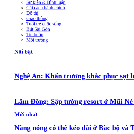
Sự kiện & Bình luận
Cải cách hành chính
Đô thị
Giao thông
Tuổi trẻ cuộc sống
Bút Sài Gòn
Tin buồn
Môi trường
Nổi bật
Nghệ An: Khẩn trương khắc phục sạt lở
Lâm Đồng: Sập tường resort ở Mũi Né 
Mới nhất
Nắng nóng có thể kéo dài ở Bắc bộ và 