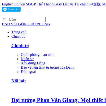
English Edition
SGGP Thể Thao
SGGP Đầu tư Tài chính
中文版
SG
BÁO SÀI GÒN GIẢI PHÓNG
Trang chủ
Chính trị
Chính trị
Quốc phòng – an ninh
Nhân sự
Xây dựng Đảng
Bảo vệ nền tảng tư tưởng của Đảng
Đối ngoại
Nổi bật
Đại tướng Phan Văn Giang: Mọi thiết b