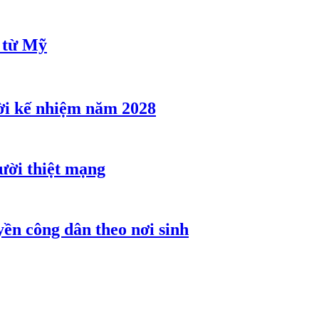
u từ Mỹ
ời kế nhiệm năm 2028
gười thiệt mạng
ền công dân theo nơi sinh