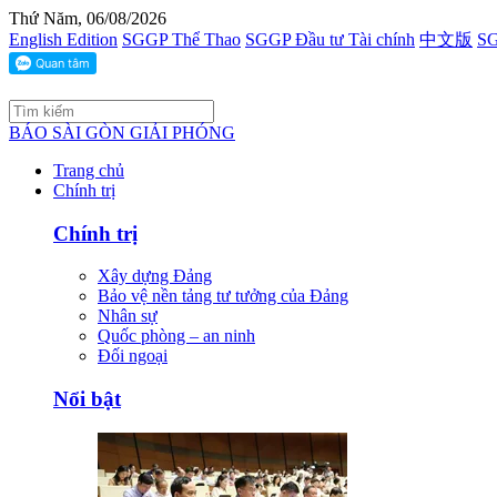
Thứ Năm, 06/08/2026
English Edition
SGGP Thể Thao
SGGP Đầu tư Tài chính
中文版
SG
BÁO SÀI GÒN GIẢI PHÓNG
Trang chủ
Chính trị
Chính trị
Xây dựng Đảng
Bảo vệ nền tảng tư tưởng của Đảng
Nhân sự
Quốc phòng – an ninh
Đối ngoại
Nổi bật