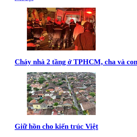
Cháy nhà 2 tầng ở TPHCM, cha và con t
Giữ hồn cho kiến trúc Việt