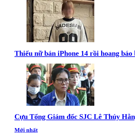
Thiếu nữ bán iPhone 14 rồi hoang báo 
Cựu Tổng Giám đốc SJC Lê Thúy Hằng
Mới nhất