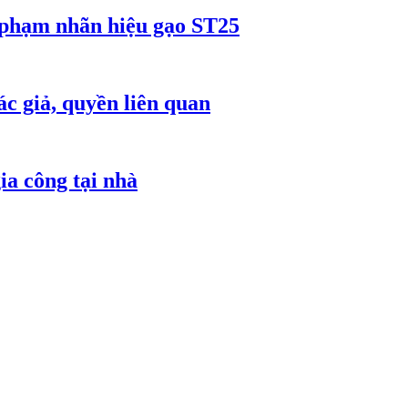
 phạm nhãn hiệu gạo ST25
c giả, quyền liên quan
ia công tại nhà