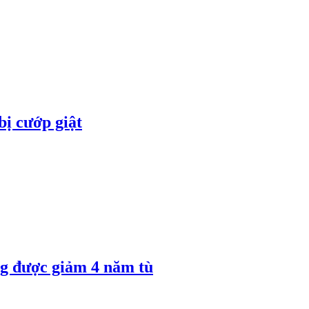
bị cướp giật
 được giảm 4 năm tù