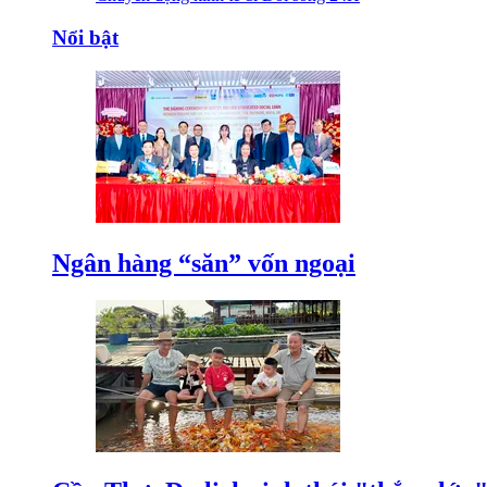
Nổi bật
Ngân hàng “săn” vốn ngoại