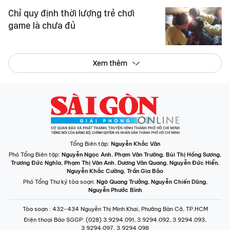
Chỉ quy định thời lượng trẻ chơi
game là chưa đủ
Xem thêm
Tổng Biên tập:
Nguyễn Khắc Văn
Phó Tổng Biên tập:
Nguyễn Ngọc Anh
,
Phạm Văn Trường
,
Bùi Thị Hồng Sương
,
Trương Đức Nghĩa
,
Phạm Thị Vân Anh
,
Dương Văn Quang
,
Nguyễn Đức Hiển
,
Nguyễn Khắc Cường
,
Trần Gia Bảo
Phó Tổng Thư ký tòa soạn:
Ngô Quang Trưởng
,
Nguyễn Chiến Dũng
,
Nguyễn Phước Bình
Tòa soạn
: 432-434 Nguyễn Thị Minh Khai, Phường Bàn Cờ, TP.HCM
Điện thoại Báo SGGP
: (028) 3.9294.091, 3.9294.092, 3.9294.093,
3.9294.097, 3.9294.098