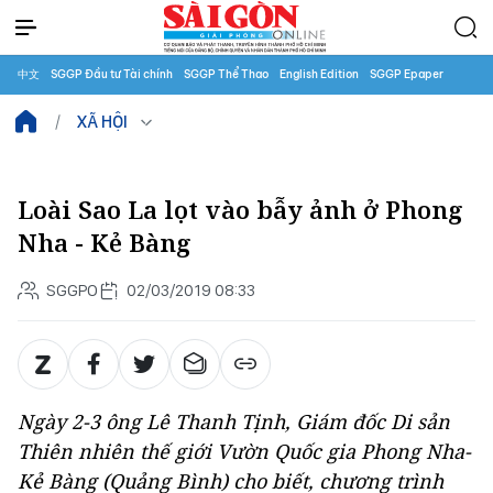
中文
SGGP Đầu tư Tài chính
SGGP Thể Thao
English Edition
SGGP Epaper
XÃ HỘI
Loài Sao La lọt vào bẫy ảnh ở Phong
Nha - Kẻ Bàng
SGGPO
02/03/2019 08:33
Ngày 2-3 ông Lê Thanh Tịnh, Giám đốc Di sản
Thiên nhiên thế giới Vườn Quốc gia Phong Nha-
Kẻ Bàng (Quảng Bình) cho biết, chương trình