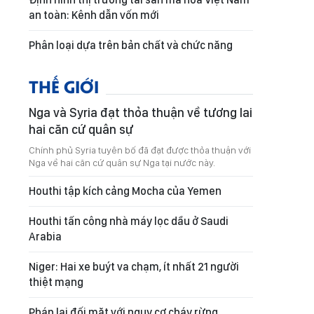
an toàn: Kênh dẫn vốn mới
Phân loại dựa trên bản chất và chức năng
THẾ GIỚI
Nga và Syria đạt thỏa thuận về tương lai
hai căn cứ quân sự
Chính phủ Syria tuyên bố đã đạt được thỏa thuận với
Nga về hai căn cứ quân sự Nga tại nước này.
Houthi tập kích cảng Mocha của Yemen
Houthi tấn công nhà máy lọc dầu ở Saudi
Arabia
Niger: Hai xe buýt va chạm, ít nhất 21 người
thiệt mạng
Pháp lại đối mặt với nguy cơ cháy rừng