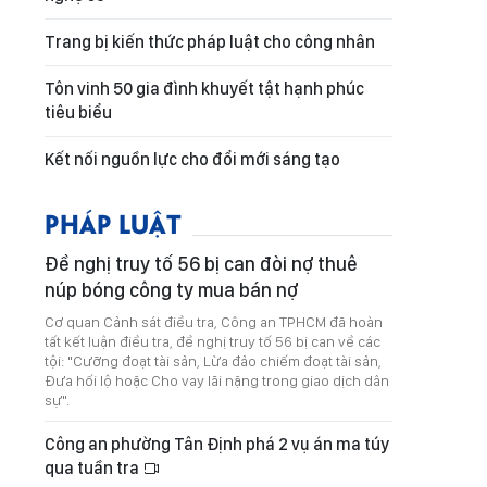
Trang bị kiến thức pháp luật cho công nhân
Tôn vinh 50 gia đình khuyết tật hạnh phúc
tiêu biểu
Kết nối nguồn lực cho đổi mới sáng tạo
PHÁP LUẬT
Đề nghị truy tố 56 bị can đòi nợ thuê
núp bóng công ty mua bán nợ
Cơ quan Cảnh sát điều tra, Công an TPHCM đã hoàn
tất kết luận điều tra, đề nghị truy tố 56 bị can về các
tội: "Cưỡng đoạt tài sản, Lừa đảo chiếm đoạt tài sản,
Đưa hối lộ hoặc Cho vay lãi nặng trong giao dịch dân
sự".
Công an phường Tân Định phá 2 vụ án ma túy
qua tuần tra