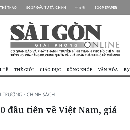
 THỂ THAO
SGGP ĐẦU TƯ TÀI CHÍNH
中文版
SGGP EPAPER
H TẾ
THẾ GIỚI
GIÁO DỤC
SỐNG KHỎE
VĂN HÓA
BẠ
Ị TRƯỜNG - CHÍNH SÁCH
 đầu tiên về Việt Nam, giá