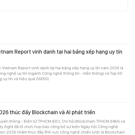
tnam Report vinh danh tại hai bảng xếp hạng uy tín
c Vietnam Report vinh danh tại hai bảng xếp hạng uy tín năm 2026 là
ông nghệ uy tín (ngành Công nghệ thông tin - Viễn thông) và Top 50
 uy tín và hiệu quả (VIX50).
026 thúc đẩy Blockchain và AI phát triển
ruyền thông - Điện tử TPHCM (EIC), Chi hội Blockchain TPHCM (HBA) và
ety Eight đã tổ chức họp báo công bố sự kiện Ngày hội Công nghệ
ion 2026 nhằm thúc đẩy lĩnh vực công nghệ chiến lược là Blockchain