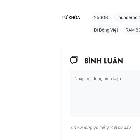
TỪ KHÓA
256GB
Thunderbolt
Di Động Việt
RAM 8
BÌNH LUẬN
Xin vui lòng gõ tiếng Việt có dấu