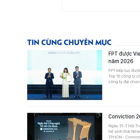
TIN CÙNG CHUYÊN MỤC
FPT được Vie
năm 2026
FPT tiếp tục đượ
Top 10 công ty c
công ty đại chúng
Conviction 2
Ngày 31-7, Hội T
hệ sinh thái Nin
TPHCM - Convict