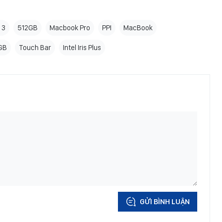
 3
512GB
Macbook Pro
PPI
MacBook
GB
Touch Bar
Intel Iris Plus
GỬI BÌNH LUẬN