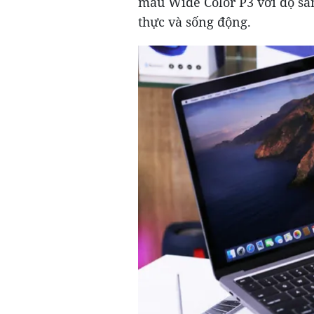
màu Wide Color P3 với độ sán
thực và sống động.