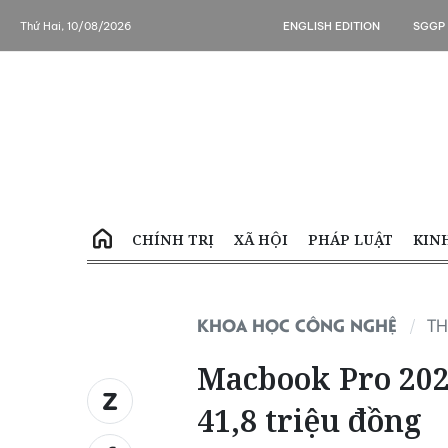
Thứ Hai, 10/08/2026
ENGLISH EDITION
SGGP
CHÍNH TRỊ
XÃ HỘI
PHÁP LUẬT
KIN
KHOA HỌC CÔNG NGHỆ
TH
Macbook Pro 2020
41,8 triệu đồng