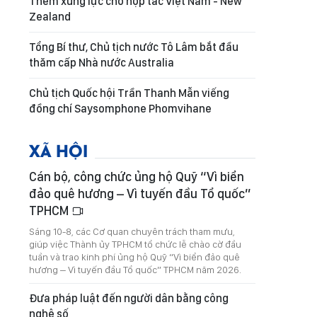
Thêm xung lực cho hợp tác Việt Nam - New
Zealand
Tổng Bí thư, Chủ tịch nước Tô Lâm bắt đầu
thăm cấp Nhà nước Australia
Chủ tịch Quốc hội Trần Thanh Mẫn viếng
đồng chí Saysomphone Phomvihane
XÃ HỘI
Cán bộ, công chức ủng hộ Quỹ “Vì biển
đảo quê hương – Vì tuyến đầu Tổ quốc”
TPHCM
Sáng 10-8, các Cơ quan chuyên trách tham mưu,
giúp việc Thành ủy TPHCM tổ chức lễ chào cờ đầu
tuần và trao kinh phí ủng hộ Quỹ “Vì biển đảo quê
hương – Vì tuyến đầu Tổ quốc” TPHCM năm 2026.
Đưa pháp luật đến người dân bằng công
nghệ số