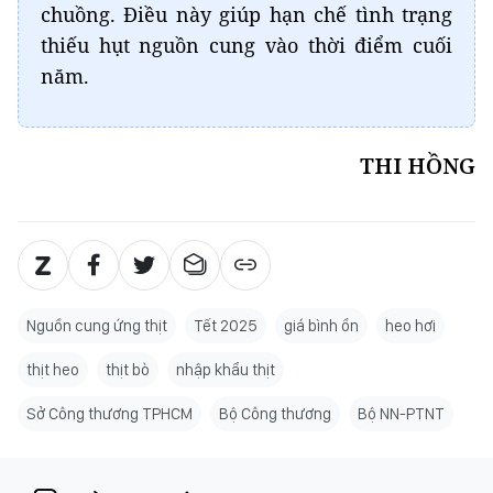
chuồng. Điều này giúp hạn chế tình trạng
thiếu hụt nguồn cung vào thời điểm cuối
năm.
THI HỒNG
Nguồn cung ứng thịt
Tết 2025
giá bình ổn
heo hơi
thịt heo
thịt bò
nhập khẩu thịt
Sở Công thương TPHCM
Bộ Công thương
Bộ NN-PTNT