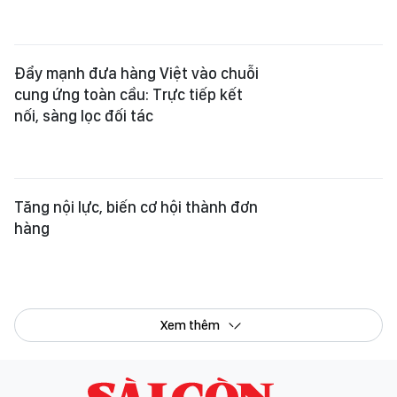
Tăng nội lực, biến cơ hội thành đơn
hàng
Xem thêm
Tổng Biên tập:
Nguyễn Khắc Văn
Phó Tổng Biên tập:
Nguyễn Ngọc Anh
,
Phạm Văn Trường
,
Bùi Thị Hồng Sương
,
Trương Đức Nghĩa
,
Phạm Thị Vân Anh
,
Dương Văn Quang
,
Nguyễn Đức Hiển
,
Nguyễn Khắc Cường
,
Trần Gia Bảo
Phó Tổng Thư ký tòa soạn:
Ngô Quang Trưởng
,
Nguyễn Chiến Dũng
,
Nguyễn Phước Bình
Tòa soạn
: 432-434 Nguyễn Thị Minh Khai, Phường Bàn Cờ, TP.HCM