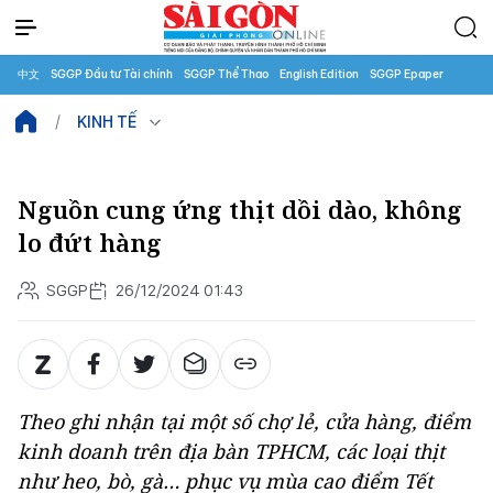
中文
SGGP Đầu tư Tài chính
SGGP Thể Thao
English Edition
SGGP Epaper
KINH TẾ
Nguồn cung ứng thịt dồi dào, không
lo đứt hàng
SGGP
26/12/2024 01:43
Theo ghi nhận tại một số chợ lẻ, cửa hàng, điểm
kinh doanh trên địa bàn TPHCM, các loại thịt
như heo, bò, gà… phục vụ mùa cao điểm Tết