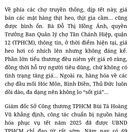
Về phía các chợ truyền thống, dịp tết này, giá
bán các mặt hàng thịt heo, thịt gia cầm… cũng
được bình ổn. Bà Đỗ Thị Hồng Ánh, quyền
Trưởng Ban Quản lý chợ Tân Chánh Hiệp, quận
12 (TPHCM), thông tin, ở thời điểm hiện tại, giá
heo hơi có nhích lên nhưng không đáng kể.
Phần lớn tiểu thương đều niêm yết giá rõ ràng,
đồng thời hỗ trợ người tiêu dùng, chứ không có
tình trạng tăng giá… Ngoài ra, hàng hóa về các
chợ đầu mối Hóc Môn, Bình Điền, Thủ Đức luôn
dồi dào, đa dạng nên không lo “sốt giá”…
Giám đốc Sở Công thương TPHCM Bùi Tá Hoàng
Vũ khẳng định, công tác chuẩn bị nguồn hàng
hóa phục vụ tết năm 2025 đã được UBND
TPHCM chỉ đạo từ rất sớm. Năm nay có 69