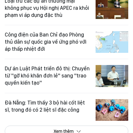
Loại trừ các dự án thương mại
không phục vụ Hội nghị APEC ra khỏi
phạm vi áp dụng đặc thù
Công điện của Ban Chỉ đạo Phòng
thủ dân sự quốc gia về ứng phó với
áp thấp nhiệt đới
Dự án Luật Phát triển đô thị: Chuyển
từ "gỡ khó khăn đơn lẻ" sang "trao
quyền kiến tạo"
Đà Nẵng: Tìm thấy 3 bộ hài cốt liệt
sĩ, trong đó có 2 liệt sĩ đặc công
Xem thêm