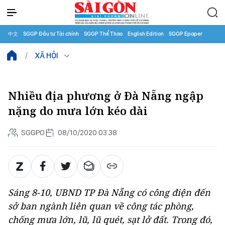
中文
SGGP Đầu tư Tài chính
SGGP Thể Thao
English Edition
SGGP Epaper
XÃ HỘI
Nhiều địa phương ở Đà Nẵng ngập
nặng do mưa lớn kéo dài
SGGPO
08/10/2020 03:38
Sáng 8-10, UBND TP Đà Nẵng có công điện đến
sở ban ngành liên quan về công tác phòng,
chống mưa lớn, lũ, lũ quét, sạt lở đất. Trong đó,