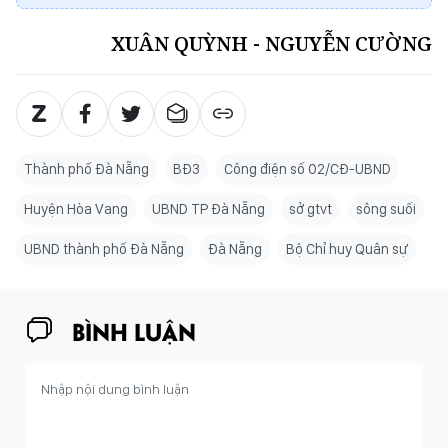
XUÂN QUỲNH - NGUYỄN CƯỜNG
Thành phố Đà Nẵng
BĐ3
Công điện số 02/CĐ-UBND
Huyện Hòa Vang
UBND TP Đà Nẵng
sở gtvt
sông suối
UBND thành phố Đà Nẵng
Đà Nẵng
Bộ Chỉ huy Quân sự
BÌNH LUẬN