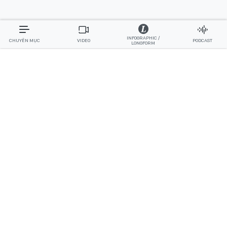
INFOGRAPHIC /
CHUYÊN MỤC
VIDEO
PODCAST
LONGFORM