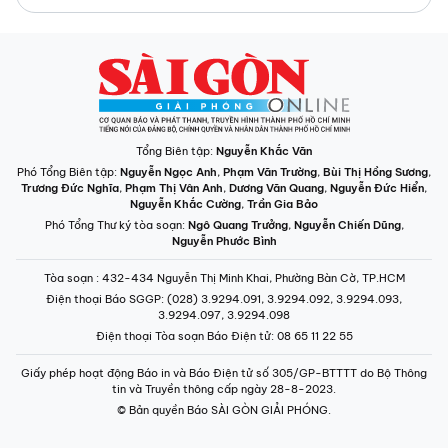
Tổng Biên tập:
Nguyễn Khắc Văn
Phó Tổng Biên tập:
Nguyễn Ngọc Anh
,
Phạm Văn Trường
,
Bùi Thị Hồng Sương
,
Trương Đức Nghĩa
,
Phạm Thị Vân Anh
,
Dương Văn Quang
,
Nguyễn Đức Hiển
,
Nguyễn Khắc Cường
,
Trần Gia Bảo
Phó Tổng Thư ký tòa soạn:
Ngô Quang Trưởng
,
Nguyễn Chiến Dũng
,
Nguyễn Phước Bình
Tòa soạn
: 432-434 Nguyễn Thị Minh Khai, Phường Bàn Cờ, TP.HCM
Điện thoại Báo SGGP
: (028) 3.9294.091, 3.9294.092, 3.9294.093,
3.9294.097, 3.9294.098
Điện thoại Tòa soạn Báo Điện tử
: 08 65 11 22 55
Giấy phép hoạt động Báo in và Báo Điện tử số 305/GP-BTTTT do Bộ Thông
tin và Truyền thông cấp ngày 28-8-2023.
© Bản quyền Báo SÀI GÒN GIẢI PHÓNG.