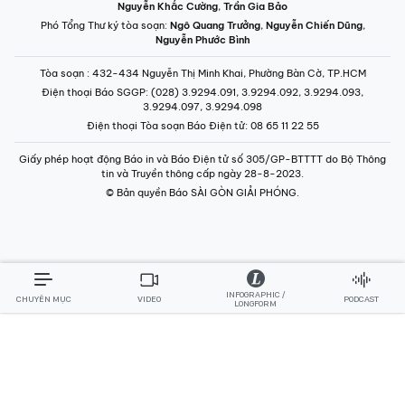
Nguyễn Khắc Cường
,
Trần Gia Bảo
Phó Tổng Thư ký tòa soạn:
Ngô Quang Trưởng
,
Nguyễn Chiến Dũng
,
Nguyễn Phước Bình
Tòa soạn
: 432-434 Nguyễn Thị Minh Khai, Phường Bàn Cờ, TP.HCM
Điện thoại Báo SGGP
: (028) 3.9294.091, 3.9294.092, 3.9294.093,
3.9294.097, 3.9294.098
Điện thoại Tòa soạn Báo Điện tử
: 08 65 11 22 55
Giấy phép hoạt động Báo in và Báo Điện tử số 305/GP-BTTTT do Bộ Thông
tin và Truyền thông cấp ngày 28-8-2023.
© Bản quyền Báo SÀI GÒN GIẢI PHÓNG.
INFOGRAPHIC /
CHUYÊN MỤC
VIDEO
PODCAST
LONGFORM