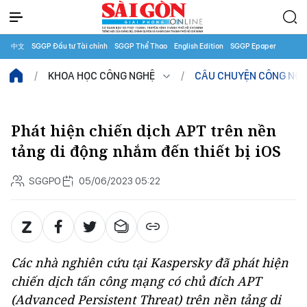
中文
SGGP Đầu tư Tài chính
SGGP Thể Thao
English Edition
SGGP Epaper
KHOA HỌC CÔNG NGHỆ
CÂU CHUYỆN CÔNG NG
Phát hiện chiến dịch APT trên nền
tảng di động nhắm đến thiết bị iOS
SGGPO
05/06/2023 05:22
Các nhà nghiên cứu tại Kaspersky đã phát hiện
chiến dịch tấn công mạng có chủ đích APT
(Advanced Persistent Threat) trên nền tảng di