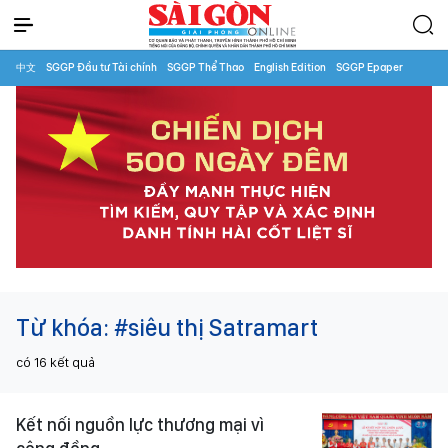
中文
SGGP Đầu tư Tài chính
SGGP Thể Thao
English Edition
SGGP Epaper
Từ khóa:
#siêu thị Satramart
có
16
kết quả
Kết nối nguồn lực thương mại vì