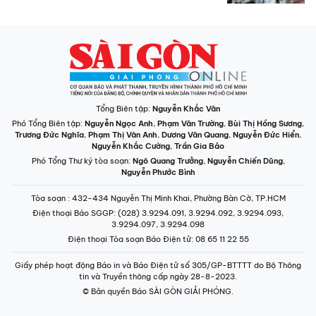
Tổng Biên tập:
Nguyễn Khắc Văn
Phó Tổng Biên tập:
Nguyễn Ngọc Anh
,
Phạm Văn Trường
,
Bùi Thị Hồng Sương
,
Trương Đức Nghĩa
,
Phạm Thị Vân Anh
,
Dương Văn Quang
,
Nguyễn Đức Hiển
,
Nguyễn Khắc Cường
,
Trần Gia Bảo
Phó Tổng Thư ký tòa soạn:
Ngô Quang Trưởng
,
Nguyễn Chiến Dũng
,
Nguyễn Phước Bình
Tòa soạn
: 432-434 Nguyễn Thị Minh Khai, Phường Bàn Cờ, TP.HCM
Điện thoại Báo SGGP
: (028) 3.9294.091, 3.9294.092, 3.9294.093,
3.9294.097, 3.9294.098
Điện thoại Tòa soạn Báo Điện tử
: 08 65 11 22 55
Giấy phép hoạt động Báo in và Báo Điện tử số 305/GP-BTTTT do Bộ Thông
tin và Truyền thông cấp ngày 28-8-2023.
© Bản quyền Báo SÀI GÒN GIẢI PHÓNG.