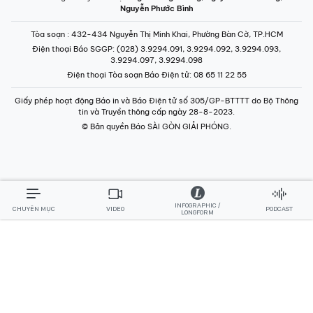
Nguyễn Phước Bình
Tòa soạn
: 432-434 Nguyễn Thị Minh Khai, Phường Bàn Cờ, TP.HCM
Điện thoại Báo SGGP
: (028) 3.9294.091, 3.9294.092, 3.9294.093,
3.9294.097, 3.9294.098
Điện thoại Tòa soạn Báo Điện tử
: 08 65 11 22 55
Giấy phép hoạt động Báo in và Báo Điện tử số 305/GP-BTTTT do Bộ Thông
tin và Truyền thông cấp ngày 28-8-2023.
© Bản quyền Báo SÀI GÒN GIẢI PHÓNG.
INFOGRAPHIC /
CHUYÊN MỤC
VIDEO
PODCAST
LONGFORM