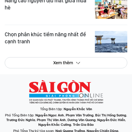
Nắng cao nguyên dịu mát giữa mùa
hè
Chọn phân khúc tiềm năng nhất để
cạnh tranh
Xem thêm
Tổng Biên tập:
Nguyễn Khắc Văn
Phó Tổng Biên tập:
Nguyễn Ngọc Anh
,
Phạm Văn Trường
,
Bùi Thị Hồng Sương
,
Trương Đức Nghĩa
,
Phạm Thị Vân Anh
,
Dương Văn Quang
,
Nguyễn Đức Hiển
,
Nguyễn Khắc Cường
,
Trần Gia Bảo
Phó Tổng Thư ký tòa soạn:
Ngô Quang Trưởng
,
Nguyễn Chiến Dũng
,