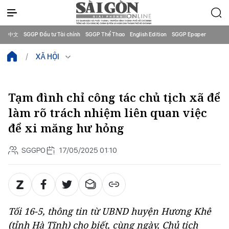
中文
SGGP Đầu tư Tài chính
SGGP Thể Thao
English Edition
SGGP Epaper
XÃ HỘI
Tạm đình chỉ công tác chủ tịch xã để
làm rõ trách nhiệm liên quan việc
để xi măng hư hỏng
SGGPO
17/05/2025 01:10
Tối 16-5, thông tin từ UBND huyện Hương Khê
(tỉnh Hà Tĩnh) cho biết, cùng ngày, Chủ tịch