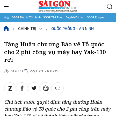
中文
SGGP Đầu tư Tài chính
SGGP Thể Thao
English Edition
SGGP Epaper
CHÍNH TRỊ
QUỐC PHÒNG – AN NINH
Tặng Huân chương Bảo vệ Tổ quốc
cho 2 phi công vụ máy bay Yak-130
rơi
SGGPO
22/11/2024 07:53
Chủ tịch nước quyết định tặng thưởng Huân
chương Bảo vệ Tổ quốc cho 2 phi công trên máy
bay Yak-130 vì có thành tích xuất sắc trong