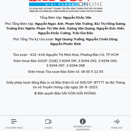
Tổng Biên tập:
Nguyễn Khắc Văn
Phó Tổng Biên tập:
Nguyễn Ngọc Anh
,
Phạm Văn Trường
,
Bùi Thị Hồng Sương
,
Trương Đức Nghĩa
,
Phạm Thị Vân Anh
,
Dương Văn Quang
,
Nguyễn Đức Hiển
,
Nguyễn Khắc Cường
,
Trần Gia Bảo
Phó Tổng Thư ký tòa soạn:
Ngô Quang Trưởng
,
Nguyễn Chiến Dũng
,
Nguyễn Phước Bình
Tòa soạn
: 432-434 Nguyễn Thị Minh Khai, Phường Bàn Cờ, TP.HCM
Điện thoại Báo SGGP
: (028) 3.9294.091, 3.9294.092, 3.9294.093,
3.9294.097, 3.9294.098
Điện thoại Tòa soạn Báo Điện tử
: 08 65 11 22 55
Giấy phép hoạt động Báo in và Báo Điện tử số 305/GP-BTTTT do Bộ Thông
tin và Truyền thông cấp ngày 28-8-2023.
© Bản quyền Báo SÀI GÒN GIẢI PHÓNG.
INFOGRAPHIC /
CHUYÊN MỤC
VIDEO
PODCAST
LONGFORM