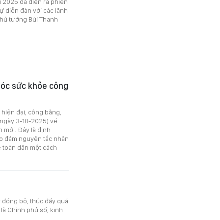
u 2025 đã diễn ra phiên
ự diễn đàn với các lãnh
Thủ tướng Bùi Thanh
sóc sức khỏe công
 hiện đại, công bằng,
(ngày 3-10-2025) về
n mới. Đây là định
ảo đảm nguyên tắc nhân
e toàn dân một cách
 đồng bộ, thúc đẩy quá
 là Chính phủ số, kinh