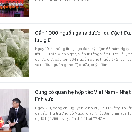
Gần 1.000 nguồn gene dược liệu đặc hữu,
lưu giữ
Ngày 10-4, thông tin tại tọa đàm kỷ niệm 65 năm Ngày
liệu, TS Trần Minh Ngọc, Viện trưởng Viện Dược liệu, 
đã lưu giữ, bảo tồn 964 nguồn gene thuộc 642 loài, g
và nhiều nguồn gene đặc hữu, quý hiếm...
Củng cố quan hệ hợp tác Việt Nam - Nhật
lĩnh vực
Ngày 7-3, đồng chí Nguyễn Minh Vũ, Thứ trưởng Thườn
đã tiếp Thứ trưởng Bộ Ngoại giao Nhật Bản Shimada T
dự lễ hội Việt - Nhật lần thứ 11 tại TPHCM.