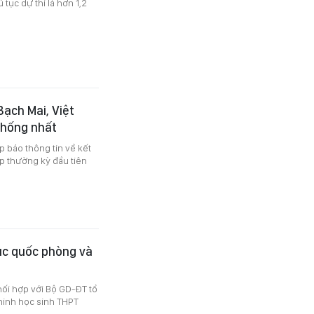
tục dự thi là hơn 1,2
Bạch Mai, Việt
thống nhất
p báo thông tin về kết
p thường kỳ đầu tiên
dục quốc phòng và
ối hợp với Bộ GD-ĐT tổ
ninh học sinh THPT