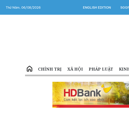
Thứ Năm, 06/08/2026
ENGLISH EDITION
SGGP
CHÍNH TRỊ
XÃ HỘI
PHÁP LUẬT
KIN