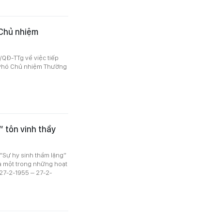
 Chủ nhiệm
QĐ-TTg về việc tiếp
 Phó Chủ nhiệm Thường
” tôn vinh thầy
i “Sự hy sinh thầm lặng”
là một trong những hoạt
27-2-1955 – 27-2-