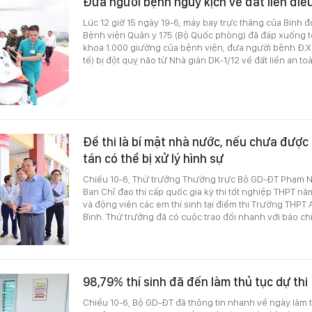
Đưa người bệnh nguy kịch về đất liền điều
Lúc 12 giờ 15 ngày 19-6, máy bay trực thăng của Binh 
Bệnh viện Quân y 175 (Bộ Quốc phòng) đã đáp xuống 
khoa 1.000 giường của bệnh viện, đưa người bệnh Đ.X.D
tế) bị đột quỵ não từ Nhà giàn DK-1/12 về đất liền an to
Đề thi là bí mật nhà nước, nếu chưa được
tán có thể bị xử lý hình sự
Chiều 10-6, Thứ trưởng Thường trực Bộ GD-ĐT Phạm 
Ban Chỉ đạo thi cấp quốc gia kỳ thi tốt nghiệp THPT nă
và động viên các em thí sinh tại điểm thi Trường THPT 
Bình. Thứ trưởng đã có cuộc trao đổi nhanh với báo chí 
98,79% thí sinh đã đến làm thủ tục dự thi
Chiều 10-6, Bộ GD-ĐT đã thông tin nhanh về ngày làm thủ