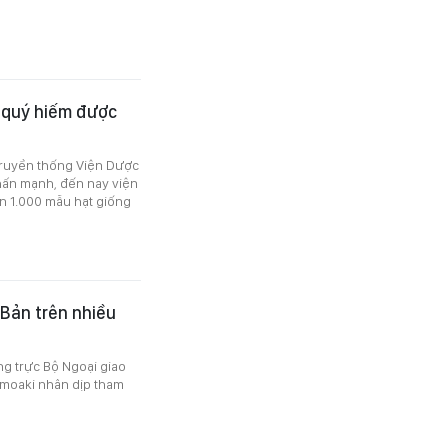
 quý hiếm được
 truyền thống Viện Dược
nhấn mạnh, đến nay viện
ần 1.000 mẫu hạt giống
 Bản trên nhiều
g trực Bộ Ngoại giao
omoaki nhân dịp tham