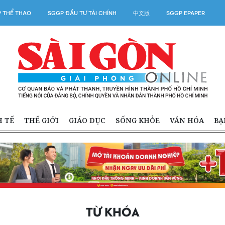
 THỂ THAO
SGGP ĐẦU TƯ TÀI CHÍNH
中文版
SGGP EPAPER
H TẾ
THẾ GIỚI
GIÁO DỤC
SỐNG KHỎE
VĂN HÓA
BẠ
TỪ KHÓA