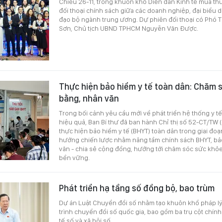
Chiều 26-11, trong khuôn khổ Diễn đàn Kinh tế mùa th
đối thoại chính sách giữa các doanh nghiệp, đại biểu d
đạo bộ ngành trung ương. Dự phiên đối thoại có Phó 
Sơn, Chủ tịch UBND TPHCM Nguyễn Văn Được.
Thực hiện bảo hiểm y tế toàn dân: Chăm 
bằng, nhân văn
Trong bối cảnh yêu cầu mới về phát triển hệ thống y tế
hiệu quả, Ban Bí thư đã ban hành Chỉ thị số 52-CT/TW 
thực hiện bảo hiểm y tế (BHYT) toàn dân trong giai đoạ
hướng chiến lược nhằm nâng tầm chính sách BHYT, b
văn - chia sẻ cộng đồng, hướng tới chăm sóc sức khỏ
bền vững.
Phát triển hạ tầng số đồng bộ, bao trùm
Dự án Luật Chuyển đổi số nhằm tạo khuôn khổ pháp lý
trình chuyển đổi số quốc gia, bao gồm ba trụ cột chính
tế số và xã hội số.