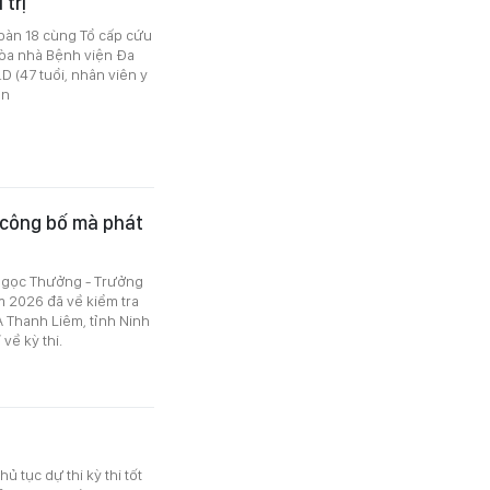
 trị
đoàn 18 cùng Tổ cấp cứu
tòa nhà Bệnh viện Đa
 (47 tuổi, nhân viên y
àn
 công bố mà phát
Ngọc Thưởng - Trưởng
m 2026 đã về kiểm tra
A Thanh Liêm, tỉnh Ninh
về kỳ thi.
 tục dự thi kỳ thi tốt